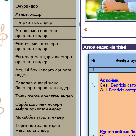
Әнұрандар
Халық әндері
Патриоттық әндер
«
Аталар мен апаларға
арналған әндер
Әкелер мен аналарға
Автор әндерінің тізімі
арналған әндер
Әпкелер мен қарындастарға
№
Әннің атау
арналған әндер
Аға, іні-бауырларға арналған
1
әндер
Ақ қайың
Балалар әндері және
1.
Сөзі:
Белгісіз авт
балаларға арналған әндер
Әні:
Белгісіз авто
Туған жерге арналған әндер
Сарбаздар мен әскери
өмірге арналған әндер
Махаббат туралы әндер
Термелер және терең
мағыналы әндер
Құстар қайтып б