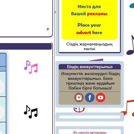
»
Сіздің жарнамаңыздың
мәтіні
Біздің аккаунттарымыз
Әлеуметтік желілердегі біздің
аккаунттарымыз. Бізге
тіркеліңіз және әрдайым
бізбен бірге болыңыз!
Ән сөзінің авторлары