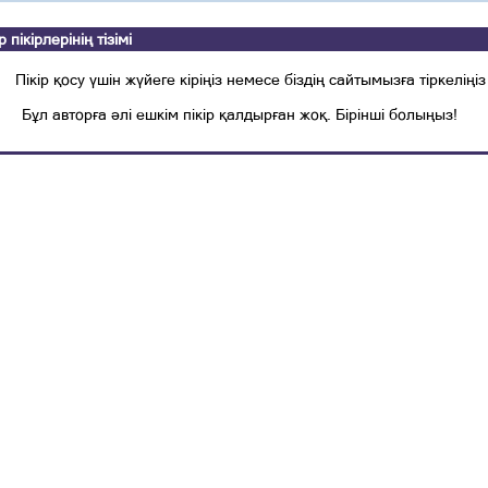
ікірлерінің тізімі
Пікір қосу үшін жүйеге кіріңіз немесе біздің сайтымызға тіркеліңіз
Бұл авторға әлі ешкім пікір қалдырған жоқ. Бірінші болыңыз!