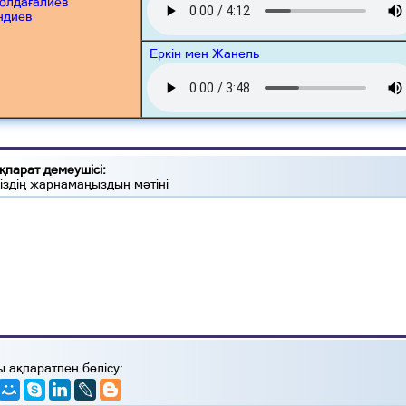
олдағалиев
ндиев
Еркін мен Жанель
қпарат демеушісі:
іздің жарнамаңыздың мәтіні
ы ақпаратпен бөлісу: