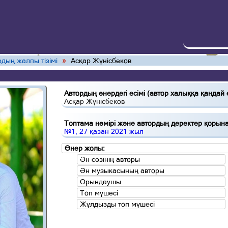
дың жалпы тізімі
»
Асқар Жүнісбеков
Автордың өнердегі есімі (автор халыққа қандай 
Асқар Жүнісбеков
Топтама нөмірі және автордың деректер қорына 
№1, 27 қазан 2021 жыл
Өнер жолы:
Ән сөзінің авторы
Ән музыкасының авторы
Орындаушы
Топ мүшесі
Жұлдызды топ мүшесі