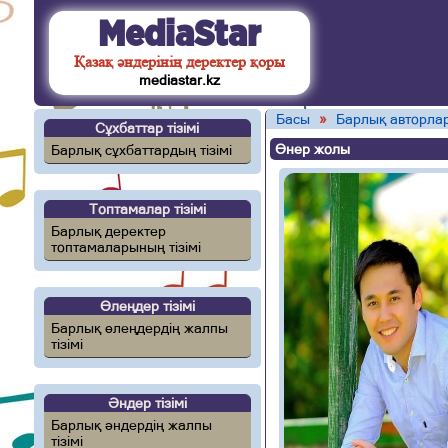
MediaStar
Қазақ әндерінің деректер қоры
mediastar.kz
Басы
»
Барлық авторлар
Сұхбаттар тізімі
Өнер жолы
Барлық сұхбаттардың тізімі
Топтамалар тізімі
Барлық деректер
топтамаларының тізімі
Өлеңдер тізімі
Барлық өлеңдердің жалпы
тізімі
Әндер тізімі
Барлық әндердің жалпы
тізімі