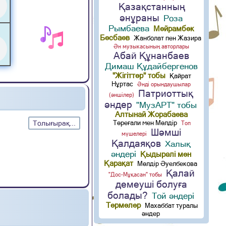
Қазақстанның
әнұраны
Роза
Рымбаева
Мейрамбек
Бесбаев
Жанболат пен Жазира
Ән музыкасының авторлары
Абай Құнанбаев
Димаш Құдайбергенов
"Жігіттер" тобы
Қайрат
Нұртас
Әнді орындаушылар
Патриоттық
(әншілер)
әндер
"МузАРТ" тобы
Алтынай Жорабаева
Төреғали мен Мөлдір
Толығырақ...
Топ
Шәмші
мүшелері
Қалдаяқов
Халық
әндері
Қыдырәлі мен
Қарақат
Мөлдір Әуелбекова
Қалай
"Дос-Мұқасан" тобы
демеуші болуға
болады?
Той әндері
Термелер
Махаббат туралы
әндер