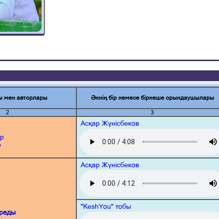
ы мен авторлары
Әннің бір немесе бірнеше орындаушылары
2
3
Асқар Жүнісбеков
ор
р
Асқар Жүнісбеков
"KeshYou" тобы
арады