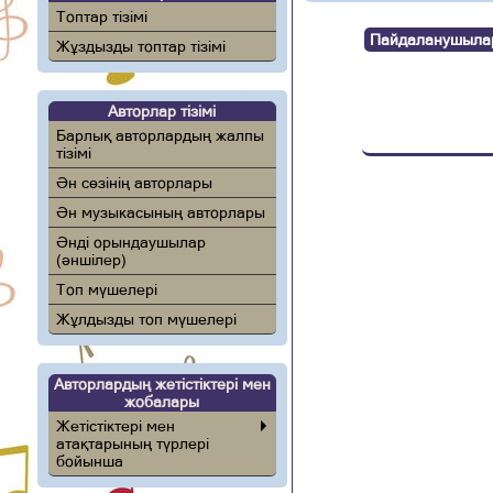
Топтар тізімі
Пайдаланушылар п
Жұздызды топтар тізімі
Авторлар тізімі
Барлық авторлардың жалпы
тізімі
Ән сөзінің авторлары
Ән музыкасының авторлары
Әнді орындаушылар
(әншілер)
Топ мүшелері
Жұлдызды топ мүшелері
Авторлардың жетістіктері мен
жобалары
Жетістіктері мен
атақтарының түрлері
бойынша