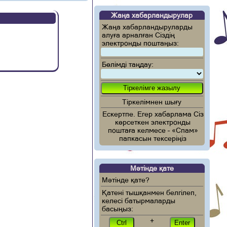
Жаңа хабарландырулар
Жаңа хабарландыруларды
алуға арналған Сіздің
электронды поштаңыз:
Бөлімді таңдау:
Тіркелімнен шығу
Ескертпе. Егер хабарлама Сіз
көрсеткен электронды
поштаға келмесе – «Спам»
папкасын тексеріңіз
Мәтінде қате
Мәтінде қате?
Қатені тышқанмен белгілеп,
келесі батырмаларды
басыңыз:
+