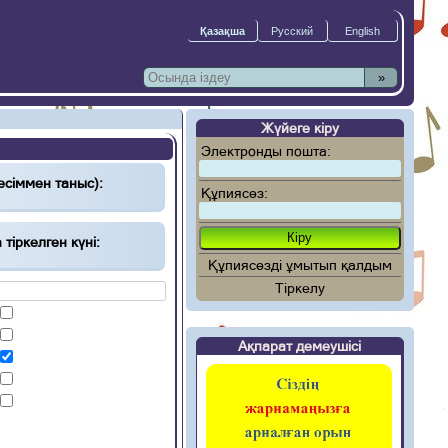
»
Жүйеге кіру
Электронды пошта:
есіммен таныс):
Құпиясөз:
тіркелген күні:
Құпиясөзді ұмытып қалдым
Тіркелу
Ақпарат демеушісі