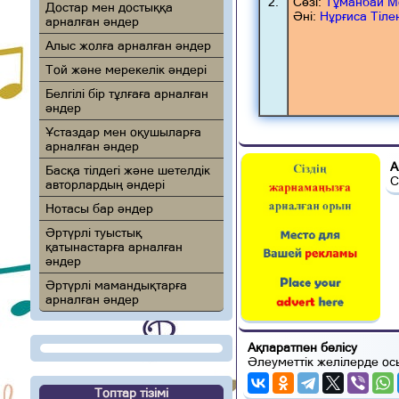
2.
Сөзі:
Тұманбай М
Достар мен достыққа
Әні:
Нұрғиса Тіле
арналған әндер
Алыс жолға арналған әндер
Той және мерекелік әндері
Белгілі бір тұлғаға арналған
әндер
Ұстаздар мен оқушыларға
арналған әндер
А
Басқа тілдегі және шетелдік
С
авторлардың әндері
Нотасы бар әндер
Әртүрлі туыстық
қатынастарға арналған
әндер
Әртүрлі мамандықтарға
арналған әндер
Ақпаратпен бөлісу
Әлеуметтік желілерде ос
Топтар тізімі