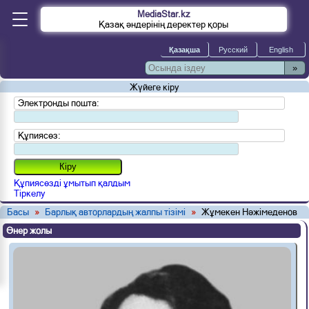
MediaStar.kz
Қазақ әндерінің деректер қоры
»
Жүйеге кіру
Электронды пошта:
Құпиясөз:
Құпиясөзді ұмытып қалдым
Тіркелу
Басы
»
Барлық авторлардың жалпы тізімі
»
Жұмекен Нәжімеденов
Өнер жолы