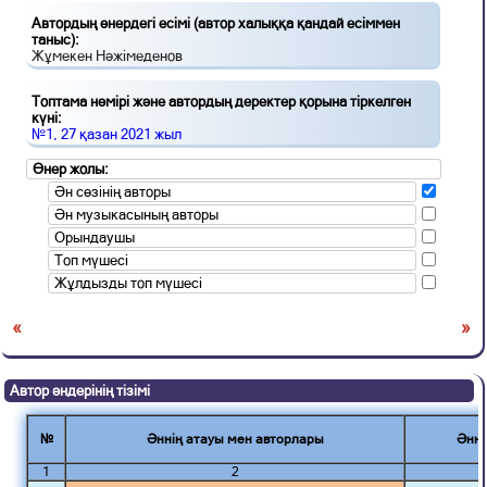
Автордың өнердегі есімі (автор халыққа қандай есіммен
таныс):
Жұмекен Нәжімеденов
Топтама нөмірі және автордың деректер қорына тіркелген
күні:
№1, 27 қазан 2021 жыл
Өнер жолы:
Ән сөзінің авторы
Ән музыкасының авторы
Орындаушы
Топ мүшесі
Жұлдызды топ мүшесі
«
»
Автор әндерінің тізімі
№
Әннің атауы мен авторлары
Әнні
1
2