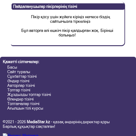
Пайдаланушылар пікірлерінің тізімі
Пікір қосу үшін жүйеге кіріңіз немесе біздің
сайтымызға тіркеліңіз
Бұл авторға әлі ешкім пікір қалдырған жоқ. Бірінші
болыңыз!
Қажетті сілтемелер:
Басы
Сайт туралы
Сұхбаттар тізімі
Әндер тізімі
Авторлар тізімі
Топтар тізімі
Жұздызды топтар тізімі
Өлеңдер тізімі
Топтамалар тізімі
Ағылшын тілі курсы
©2021 - 2026
MediaStar.kz
– қазақ әндерінің деректер қоры
Барлық құқықтар сақталған!