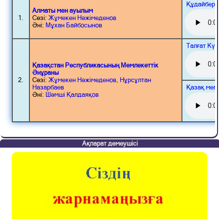
Құдайберг
Алматы мен ауылым
1.
Сөзі:
Жұмекен Нәжімеденов
Әні:
Мұхан Байбосынов
Талғат Кү
Қазақстан Республикасының Мемлекеттік
Әнұраны
2.
Сөзі:
Жұмекен Нәжімеденов
,
Нұрсұлтан
Қазақ мем
Назарбаев
Әні:
Шәмші Қалдаяқов
Ақпарат демеушісі