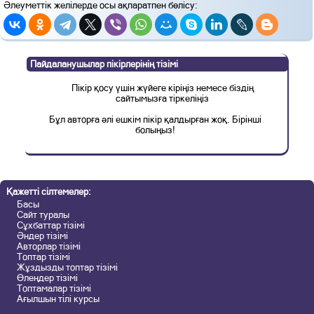
Әлеуметтік желілерде осы ақпаратпен бөлісу:
Пайдаланушылар пікірлерінің тізімі
Пікір қосу үшін жүйеге кіріңіз немесе біздің
сайтымызға тіркеліңіз
Бұл авторға әлі ешкім пікір қалдырған жоқ. Бірінші
болыңыз!
Қажетті сілтемелер:
Басы
Сайт туралы
Сұхбаттар тізімі
Әндер тізімі
Авторлар тізімі
Топтар тізімі
Жұздызды топтар тізімі
Өлеңдер тізімі
Топтамалар тізімі
Ағылшын тілі курсы