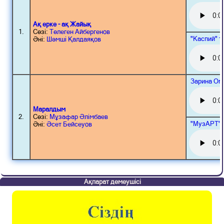
Ақ ерке - ақ Жайық
1.
Сөзі:
Төлеген Айбергенов
"Каспий" т
Әні:
Шәмші Қалдаяқов
Зарина Ом
Маралдым
2.
Сөзі:
Мұзафар Әлімбаев
"МузАРТ" 
Әні:
Әсет Бейсеуов
Ақпарат демеушісі