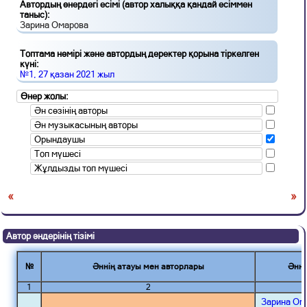
Автордың өнердегі есімі (автор халыққа қандай есіммен
таныс):
Зарина Омарова
Топтама нөмірі және автордың деректер қорына тіркелген
күні:
№1, 27 қазан 2021 жыл
Өнер жолы:
Ән сөзінің авторы
Ән музыкасының авторы
Орындаушы
Топ мүшесі
Жұлдызды топ мүшесі
«
»
Автор әндерінің тізімі
№
Әннің атауы мен авторлары
Әнні
1
2
Зарина Ом