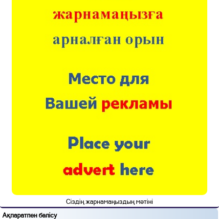
Сіздің жарнамаңыздың мәтіні
Ақпаратпен бөлісу