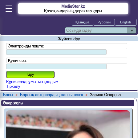
MediaStar.kz
Қазақ әндерінің деректер қоры
»
Жүйеге кіру
Электронды пошта:
Құпиясөз:
Құпиясөзді ұмытып қалдым
Тіркелу
Басы
»
Барлық авторлардың жалпы тізімі
»
Зарина Омарова
Өнер жолы