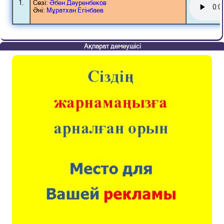
1.
Сөзі:
Әбен Дәуренбеков
Әні:
Мұратхан Егінбаев
Ақпарат демеушісі