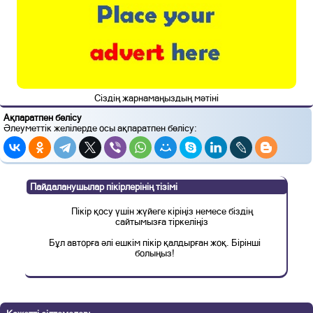
Сіздің жарнамаңыздың мәтіні
Ақпаратпен бөлісу
Әлеуметтік желілерде осы ақпаратпен бөлісу:
Пайдаланушылар пікірлерінің тізімі
Пікір қосу үшін жүйеге кіріңіз немесе біздің
сайтымызға тіркеліңіз
Бұл авторға әлі ешкім пікір қалдырған жоқ. Бірінші
болыңыз!