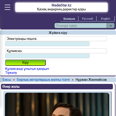
MediaStar.kz
Қазақ әндерінің деректер қоры
»
Жүйеге кіру
Электронды пошта:
Құпиясөз:
Құпиясөзді ұмытып қалдым
Тіркелу
Басы
»
Барлық авторлардың жалпы тізімі
»
Нұржан Жанпейісов
Өнер жолы