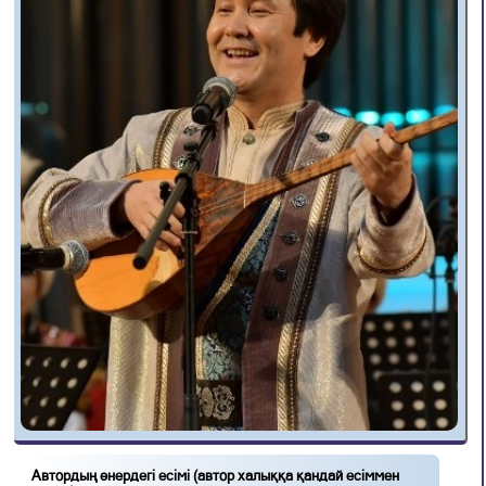
Автордың өнердегі есімі (автор халыққа қандай есіммен