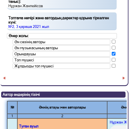
таныс):
Нұржан Жанпейісов
Топтама нөмірі және автордың деректер қорына тіркелген
күні:
№2, 3 қараша 2021 жыл
Өнер жолы:
Ән сөзінің авторы
Ән музыкасының авторы
Орындаушы
Топ мүшесі
Жұлдызды топ мүшесі
«
»
Автор әндерінің тізімі
№
Әннің атауы мен авторлары
Әнні
1
2
Нұржан Жа
Туған ауыл