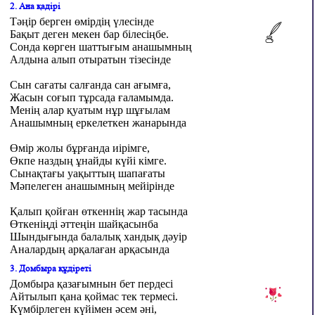
2. Ана қадірі
Тәңір берген өмірдің үлесінде
Бақыт деген мекен бар білесіңбе.
Сонда көрген шаттығым анашымның
Алдына алып отыратын тізесінде
Сын сағаты салғанда сан ағымға,
Жасын соғып тұрсада ғаламымда.
Менің алар қуатым нұр шұғылам
Анашымның еркелеткен жанарында
Өмір жолы бұрғанда иірімге,
Өкпе наздың ұнайды күйі кімге.
Сынақтағы уақыттың шапағаты
Мәпелеген анашымның мейірінде
Қалып қойған өткеннің жар тасында
Өткеніңді әттеңін шайқасынба
Шындығында балалық хандық дәуір
Аналардың арқалаған арқасында
3. Домбыра құдіреті
Домбыра қазағымнын бет пердесі
Айтылып қана қоймас тек термесі.
Күмбірлеген күйімен əсем əні,