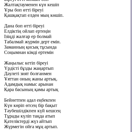
Жалтақтауменен күн кешіп
Ұры боп өтті біреуі
Қашқақтап елден мың көшіп.
Дана боп өтті біреуі
Елдіктің ойлап ертеңін
Ізіңді жалғар ер болмай
Табалмай жүрмін дерт емін.
Заманның қисық тұсында
Соңымнан кімді ертемін
Жаңылыс кетіп біреуі
Үрдісті бұзды жаңартып
Дәулеті зият болғанмен
Ұяттан оның жаны артық.
Адамдық намыс арынан
Қара басының қамы артық
Бейнетпен адал еңбекпен
Күн көріп өтсең бір бақыт
Тәубешілдікпен күй кешсең
Тұрады күліп таңда атып
Қателіктерді жүз айтып
Жүрмегін ойға мұң артып.