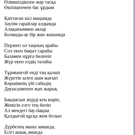
Өзімшілдікпен жар тасқа
Өкіпішпенен бас ұрдым
Қаптаған кісі маңымда
Зәулім сарайлар алдымда
Алақаныммен аялар
Болмады-ау бір жан жанымда
Перзент ол таңның арайы
Сол екен бақыт сарайы
Баламен нұрға бөленіп
Жүр екен елдің талайы
Тұрмынғой енді таң қалып
Жүретін ылғи шам жағып
Көршімнің үйі сәбидің
Дауысыменен жап жарық
Бақшасын жүрді кең көріп,
Жемісін елге тең бөліп
Ал мендегі бау-бақша
Қалдығой құсқа жем болып
Дүрбелең мына заманда,
Есігі ашық әмәндә.