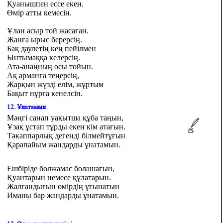
Қуанышпен ессе екен.
Өмір атты кемесін.
Ұлан асыр той жасаған.
Жанға ырыс берерсің.
Бақ даулетің кең пейілмен
Ынтымаққа келерсің.
Ата-анаңның осы тойын.
Ақ арманға теңерсің,
Жарқын жүзді елім, жұртым
Бақыт нұрға кенелсін.
12. Ұнатамын
Мәңгі санап уақытша құба таңын,
Ұзақ ұстап тұрды екен кім атағын.
Тәкаппарлық дегенді білмейтұғын
Қарапайым жандарды ұнатамын.
Ешбіріде болжамас болашағын,
Қуантарын немесе құлатарын.
Жалғандығын өмірдің ұғынатын
Иманы бар жандарды ұнатамын.