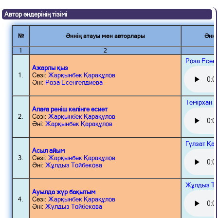
Автор әндерінің тізімі
№
Әннің атауы мен авторлары
Әнні
1
2
Роза Есен
Ажарлы қыз
1.
Сөзі:
Жарқынбек Қарақұлов
Әні:
Роза Есенгелдиева
Темірхан 
Апаға реніш келінге өсиет
2.
Сөзі:
Жарқынбек Қарақұлов
Әні:
Жарқынбек Қарақұлов
Гүлзат Қа
Асыл айым
3.
Сөзі:
Жарқынбек Қарақұлов
Әні:
Жұлдыз Тойбекова
Жұлдыз То
Ауылда жүр бақытым
4.
Сөзі:
Жарқынбек Қарақұлов
Әні:
Жұлдыз Тойбекова