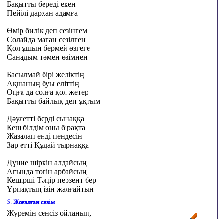
Бақытты береді екен
Пейілі дархан адамға
Өмір билік деп сезінгем
Солайда маған сезілген
Қол ұшын бермей өзгеге
Санадым төмен өзімнен
Басылмай бірі желіктің
Ақшаның буы еліттің
Оңға да солға қол жетер
Бақытты байлық деп ұқтым
Дәулетті берді сынаққа
Кеш білдім оны бірақта
Жазалап енді пендесін
Зар етті Құдай тырнаққа
Дүние шіркін алдайсың
Ағында төгін арбайсың
Кешірші Тәңір перзент бер
Ұрпақтың ізін жалғайтын
5. Жоғалған сезім
Жүремін сенсіз ойланып,