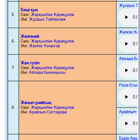
Жұлдыз То
Биші қыз
5.
Сөзі:
Жарқынбек Қарақұлов
Әні:
Жұлдыз Тойбекова
Жалғас Ке
Жалғанай
6.
Сөзі:
Жарқынбек Қарақұлов
Әні:
Жалғас Кеңесов
Айзада Бе
Жан гүлім
7.
Сөзі:
Жарқынбек Қарақұлов
Әні:
Айзада Бекенқызы
Роза Есен
Жаным ұнайсың
8.
Сөзі:
Жарқынбек Қарақұлов
Арайлым С
Әні:
Арайлым Саттарова
Берік Аққ