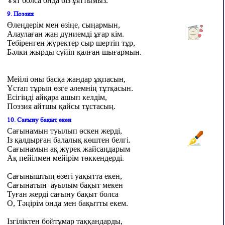
Ұят болса онда біз ұяттымыз.
9. Поэзия
Өлеңдерім мен өзіңе, сыңармын,
Алаулаған жан дүниемді ұғар кім.
Тебіренген жүректер сыр шертіп тұр,
Бәлки жырды сүйіп қалған шығармын.
Мейлі оны басқа жандар ұқпасын,
Ұстап тұрып өзге әлемнің тұтқасын.
Есігіңді айқара ашып келдім,
Поэзия айтшы қайсы тұстасың.
10. Сағыну бақыт екен
Сағынамын туылып өскен жерді,
Із қалдырған балалық көштен белгі.
Сағынамын ақ жүрек жайсаңдарым
Ақ пейілмен мейірім төккендерді.
Сағыныштың өзегі уақытта екен,
Сағынатын
ауылым бақыт мекен
Туған жерді сағыну бақыт болса
О
,
Тәңірім онда мен бақытты екем.
Ізгіліктен бойтұмар таққандарды,