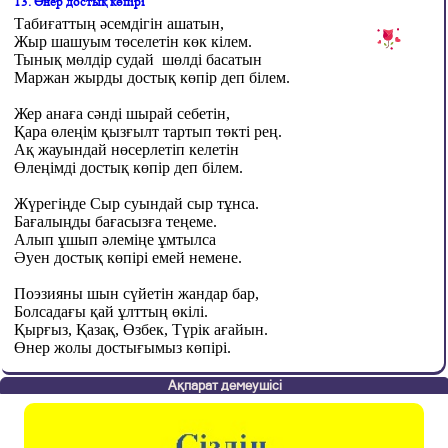
13. Өнер достық көпірі
Табиғаттың әсемдігін ашатын,
Жыр шашуым төселетін көк кілем.
Тынық мөлдір судай
шөлді басатын
Маржан жырды достық көпір деп білем.
Жер анаға сәнді шырай себетін,
Қара өлеңім қызғылт тартып төкті рең.
Ақ жауындай нөсерлетіп келетін
Өлеңімді достық көпір деп білем.
Жүрегіңде Сыр суындай сыр тұнса.
Бағалыңды бағасызға теңеме.
Алып ұшып әлеміңе ұмтылса
Әуен достық көпірі емей немене.
Поэзияны шын сүйетін жандар бар,
Болсадағы қай ұлттың өкілі.
Қырғыз, Қазақ, Өзбек, Түрік ағайын.
Өнер жолы достығымыз көпірі.
Ақпарат демеушісі