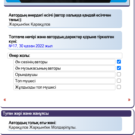
Автордың өнердегі есімі (автор халыққа қандай есіммен
таныс):
Жарқынбек Қарақұлов
Топтама нөмірі және автордың деректер қорына тіркелген
күні:
№17, 30 қазан 2022 жыл
Өнер жолы:
Ән сөзінің авторы
Ән музыкасының авторы
Орындаушы
Топ мүшесі
Жұлдызды топ мүшесі
«
»
Туған жері және жанұясы
Автордың толық аты-жөні:
Қарақұлов Жарқынбек Молдәріпұлы.