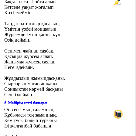
Бақытты сәтті ойға алып.
Кетседе уақыт жоғалып
Көз ілмеймін.
Таңдатты тағдыр қосағын,
Үміттің үзбей моншағын.
Жүрсемде күтіп қанша күн
Өзің деймін.
Сенімен жайнап саябақ,
Қасыңда жүрсем аялап.
Жанымда жүрсең саялап
Неге іздеймін.
Жұлдыздың жымыңдасқаны,
Сырларын маған ашқаны.
Сондықтан көрмей басқаны
Сені іздеймін.
6. Мейірім кетті баладан
Он сегіз мың ғаламның,
Құбыласы тең заманның.
Кем тұсы болып тұрғаны
Ізі жалғанбай бабаның.