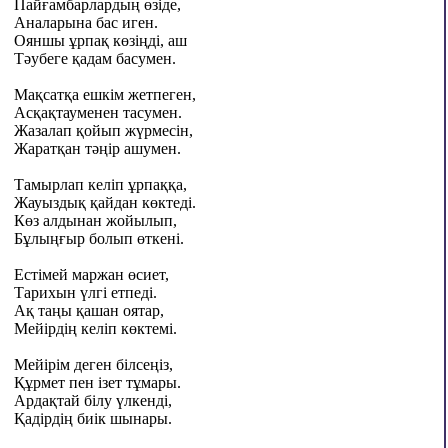
Пайғамбарлардың өзіде,
Аналарына бас иген.
Ояншы ұрпақ көзіңді,
аш
Тəубеге қадам басумен.
Мақсатқа ешкім жетпеген,
Асқақтауменен тасумен.
Жазалап қойып жүрмесін,
Жаратқан тəңір ашумен.
Тамырлап келіп ұрпаққа,
Жауыздық қайдан көктеді.
Көз алдынан жойылып,
Бұлыңғыр болып өткені.
Естімей маржан өсиет,
Тарихын үлгі етпеді.
Ақ таңы қашан оятар,
Мейірдің келіп көктемі.
Мейірім деген білсеңіз,
Құрмет пен ізет тұмары.
Ардақтай білу үлкенді,
Қадірдің биік шынары.