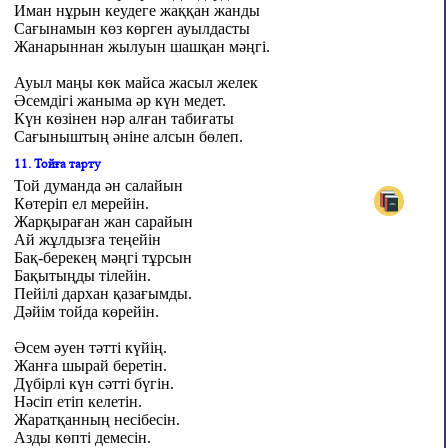
Иман нұрын кеудеге жаққан жанды
Сағынамын көз көрген ауылдасты
Жанарыннан жылуын шашқан мәңгі.
Ауыл маңы көк майса жасыл желек
Әсемдігі жаныма әр күн медет.
Күн көзінен нәр алған табиғаты
Сағыныштың әніне алсын бөлеп
.
11. Тойға тарту
Той думанда ән салайын
Көтеріп ел мерейін.
Жарқыраған жан сарайын
Ай жұлдызға теңейін
Бақ-берекең мәңгі тұрсын
Бақытыңды тілейін.
Пейілі дархан қазағымды.
Дәйім тойда көрейін.
Әсем әуен тәтті күйің.
Жанға шырай беретін.
Дүбірлі күн сәтті бүгін.
Нәсіп етіп келетін.
Жаратқанның несібесін.
Азды көпті демесін.