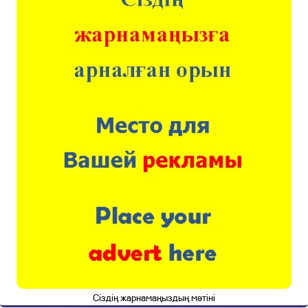
Сіздің жарнамаңыздың мәтіні