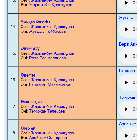
13.
Сөзі:
Жарқынбек Қарақұлов
Әні:
Жарқынбек Қарақұлов
Жұлдыз То
Ұйықта бөбегім
14.
Сөзі:
Жарқынбек Қарақұлов
Әні:
Жұлдыз Тойбекова
Берік Аққ
Әдемі ару
15.
Сөзі:
Жарқынбек Қарақұлов
Әні:
Роза Есенгелдиева
Гүлжанат 
Әдемім
16.
Сөзі:
Жарқынбек Қарақұлов
Әні:
Гүлжанат Мұхамеджан
Темірхан 
Өкпелі қыз
17.
Сөзі:
Жарқынбек Қарақұлов
Әні:
Темірхан Төлебаев
Арайлым С
Өмір-ай
18.
Сөзі:
Жарқынбек Қарақұлов
Әні:
Арайлым Саттарова