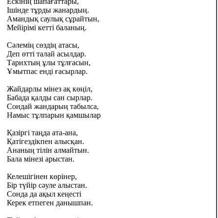
Ескінің шапағаттары,
Ішінде тұрды жанардың.
Амандық саулық сұрайтын,
Мейірімі кетті баланың.
Сəлемің сөздің атасы,
Деп өтті талай асылдар.
Тарихтың ұлы тұлғасын,
Ұмытпас енді ғасырлар.
Жайдарлы мінез ақ көңіл,
Бабада қалды сан сырлар.
Сондай жандарың табылса,
Намыс тұлпарын қамшылар
Қазіргі таңда ата-ана,
Қатігездікпен алысқан.
Ананың тілін алмайтын.
Бала мінезі арыстан.
Келешігінен көрінер,
Бір түйір сәуле алыстан.
Сонда да ақыл кеңесті
Керек етпеген данышпан.