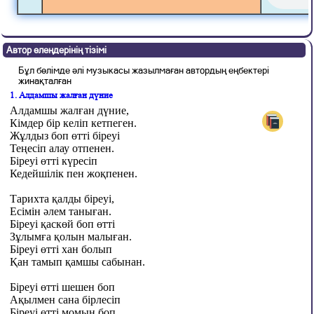
Автор өлеңдерінің тізімі
Бұл бөлімде әлі музыкасы жазылмаған автордың еңбектері
жинақталған
1. Алдамшы жалған дүние
Алдамшы жалған дүние,
Кімдер бір келіп кетпеген.
Жұлдыз боп өтті біреуі
Теңесіп алау отпенен.
Біреуі өтті күресіп
Кедейшілік пен жоқпенен.
Тарихта қалды біреуі,
Есімін әлем таныған.
Біреуі қаскөй боп өтті
Зұлымға қолын малыған.
Біреуі өтті хан болып
Қан тамып қамшы сабынан.
Біреуі өтті шешен боп
Ақылмен сана бірлесіп
Біреуі өтті момын боп