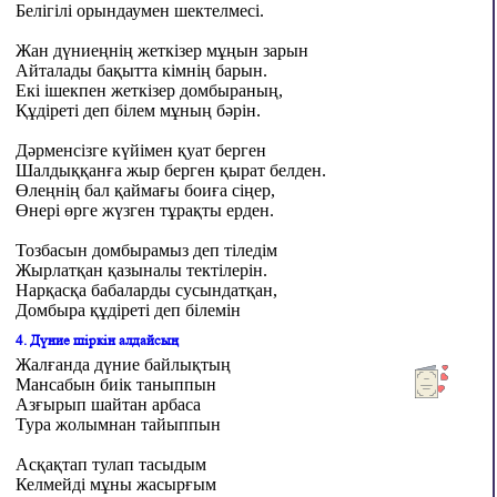
Белігілі орындаумен шектелмесі.
Жан дүниеңнің жеткізер мұңын зарын
Айталады бақытта кімнің барын.
Екі ішекпен жеткізер домбыраның,
Құдіреті деп білем мұның бəрін.
Дəрменсізге күйімен қуат берген
Шалдыққанға жыр берген қырат белден.
Өлеңнің бал қаймағы боиға сіңер,
Өнері өрге жүзген тұрақты ерден.
Тозбасын домбырамыз деп тіледім
Жырлатқан қазыналы тектілерін.
Нарқасқа бабаларды сусындатқан,
Домбыра құдіреті деп білемін
4. Дүние шіркін алдайсың
Жалғанда дүние байлықтың
Мансабын биік таныппын
Азғырып шайтан арбаса
Тура жолымнан тайыппын
Асқақтап тулап тасыдым
Келмейді мұны жасырғым