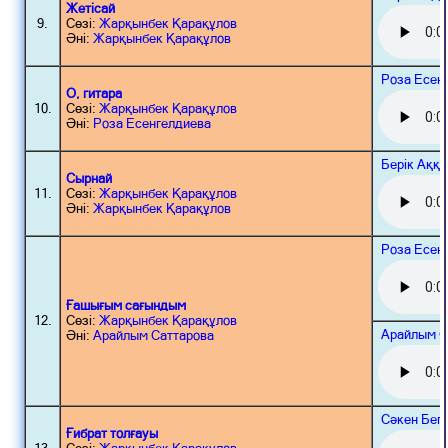
Жетісай
9.
Сөзі:
Жарқынбек Қарақұлов
Әні:
Жарқынбек Қарақұлов
Роза Есен
О, гитара
10.
Сөзі:
Жарқынбек Қарақұлов
Әні:
Роза Есенгелдиева
Берік Аққ
Сырнай
11.
Сөзі:
Жарқынбек Қарақұлов
Әні:
Жарқынбек Қарақұлов
Роза Есен
Ғашығым сағындым
12.
Сөзі:
Жарқынбек Қарақұлов
Арайлым С
Әні:
Арайлым Саттарова
Сәкен Бег
Ғибрат толғауы