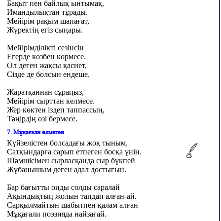
Бақыт пен байлық ынтымақ,
Имандылықтан тұрады.
Мейірім рақым шапағат,
Жүректің егіз сыңары.
Мейірімділікті сезінсін
Егерде көзбен көрмесе.
Ол деген жақсы қасиет,
Сізде де болсын ендеше.
Жаратқаннан сұраңыз,
Мейірім сырттан келмесе.
Жер көктен іздеп таппассың,
Тəңірдің өзі бермесе.
7. Мұқағали өлмеген
Күйзелістен болсадағы жоқ тыным,
Сатқындарға сарып етпеген босқа үнін.
Шәмшісімен сырласқанда сыр бүкпей
Жұбанышым деген адал достығын.
Бар бағытты оңды солды саралай
Ақындықтың жолын таңдап алған-ай.
Сарқылмайтын шабытпен қалам алған
Мұқағали поэзияда найзағай.