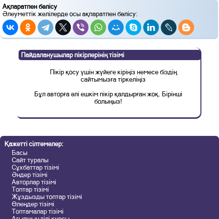
Ақпаратпен бөлісу
Әлеуметтік желілерде осы ақпаратпен бөлісу:
Пайдаланушылар пікірлерінің тізімі
Пікір қосу үшін жүйеге кіріңіз немесе біздің
сайтымызға тіркеліңіз
Бұл авторға әлі ешкім пікір қалдырған жоқ. Бірінші
болыңыз!
Қажетті сілтемелер:
Басы
Сайт туралы
Сұхбаттар тізімі
Әндер тізімі
Авторлар тізімі
Топтар тізімі
Жұздызды топтар тізімі
Өлеңдер тізімі
Топтамалар тізімі
Ағылшын тілі курсы