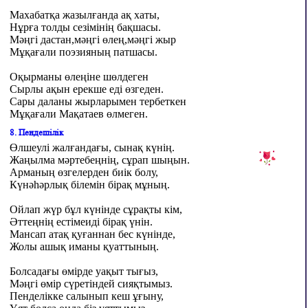
Махабатқа жазылғанда ақ хаты,
Нұрға толды сезімінің бақшасы.
Мәңгі дастан,мәңгі өлең,мәңгі жыр
Мұқағали поэзияның патшасы.
Оқырманы өлеңіне шөлдеген
Сырлы ақын ерекше еді өзгеден.
Сары даланы жырларымен тербеткен
Мұқағали Мақатаев өлмеген.
8. Пендешілік
Өлшеулі жалғандағы, сынақ күнің.
Жаңылма мәртебеңнің, сұрап шыңын.
Арманың өзгелерден биік болу,
Күнәһәрлық білемін бірақ мұның.
Ойлап жүр бұл күнінде сұрақты кім,
Әттеңнің естімеиді
бірақ үнін.
Мансап атақ қуғаннан бес күнінде,
Жолы ашық
и
маны қуаттының.
Болсадағы өмірде уақыт тығыз,
Мәңгі өмір сүретіндей сияқтымыз.
Пенделікке салынып кеш ұғыну,