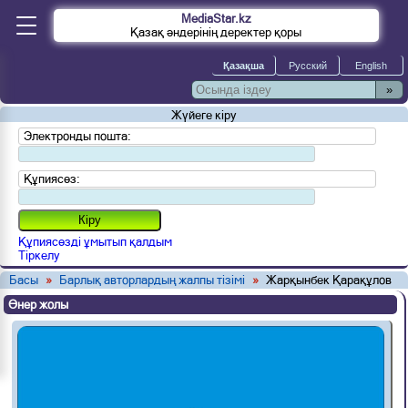
MediaStar.kz
Қазақ әндерінің деректер қоры
»
Жүйеге кіру
Электронды пошта:
Құпиясөз:
Құпиясөзді ұмытып қалдым
Тіркелу
Басы
»
Барлық авторлардың жалпы тізімі
»
Жарқынбек Қарақұлов
Өнер жолы