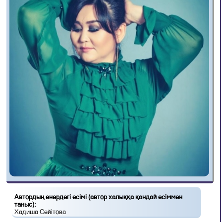
Автордың өнердегі есімі (автор халыққа қандай есіммен
таныс):
Хадиша Сейітова