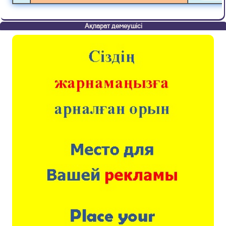
Ақпарат демеушісі