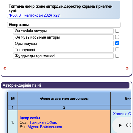
Топтама нөмірі және автордың деректер қорына тіркелген
күні:
№58, 31 желтоқсан 2024 жыл
Өнер жолы:
Ән сөзінің авторы
Ән музыкасының авторы
Орындаушы
Топ мүшесі
Жұлдызды топ мүшесі
«
»
Автор әндерінің тізімі
№
Әннің атауы мен авторлары
Әнні
1
2
Хадиша Се
Іңкәр сезім
1.
Сөзі:
Темірхан Әбдік
Әні:
Мұхан Байбосынов