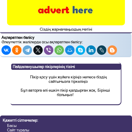
Сіздің жарнамаңыздың мәтіні
Ақпаратпен бөлісу
Әлеуметтік желілерде осы ақпаратпен бөлісу:
Пайдаланушылар пікірлерінің тізімі
Пікір қосу үшін жүйеге кіріңіз немесе біздің
сайтымызға тіркеліңіз
Бұл авторға әлі ешкім пікір қалдырған жоқ. Бірінші
болыңыз!
Қажетті сілтемелер:
Басы
Сайт туралы