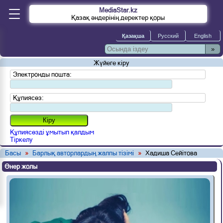
MediaStar.kz
Қазақ әндерінің деректер қоры
»
Жүйеге кіру
Электронды пошта:
Құпиясөз:
Құпиясөзді ұмытып қалдым
Тіркелу
Басы
»
Барлық авторлардың жалпы тізімі
»
Хадиша Сейітова
Өнер жолы