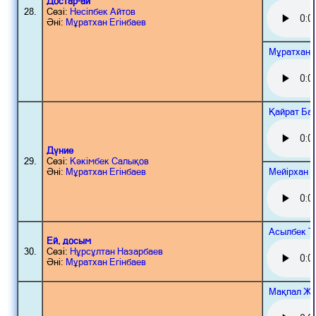
Достар-ай
28.
Сөзі:
Несіпбек Айтов
Әні:
Мұратхан Егінбаев
Мұратхан 
Қайрат Ба
Дүние
29.
Сөзі:
Кәкімбек Салықов
Мейірхан 
Әні:
Мұратхан Егінбаев
Асылбек Т
Ей, досым
30.
Сөзі:
Нұрсұлтан Назарбаев
Әні:
Мұратхан Егінбаев
Мақпал Жү