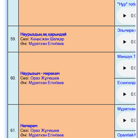
"Нұр" тобы
Эльмира м
Наурыздың ақ қарындай
59.
Сөзі:
Кеңесжан Шалқар
Әні:
Мұратхан Егінбаев
Мәншүк Тұ
Наурызым – мерекем
60.
Сөзі:
Ораз Жұмашев
Есенгелді
Әні:
Мұратхан Егінбаев
Мұратхан 
Немерем
61.
Сөзі:
Ораз Жұмашев
Оралбай М
Әні:
Мұратхан Егінбаев