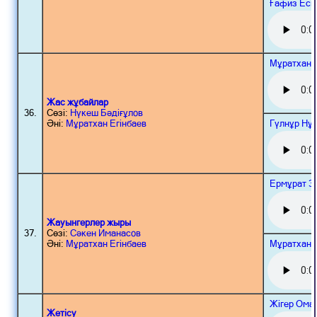
Ғафиз Есі
Мұратхан 
Жас жұбайлар
36.
Сөзі:
Нүкеш Бәдіғұлов
Гүлнұр Нұ
Әні:
Мұратхан Егінбаев
Ермұрат З
Жауынгерлер жыры
37.
Сөзі:
Сәкен Иманасов
Мұратхан 
Әні:
Мұратхан Егінбаев
Жігер Ома
Жетісу