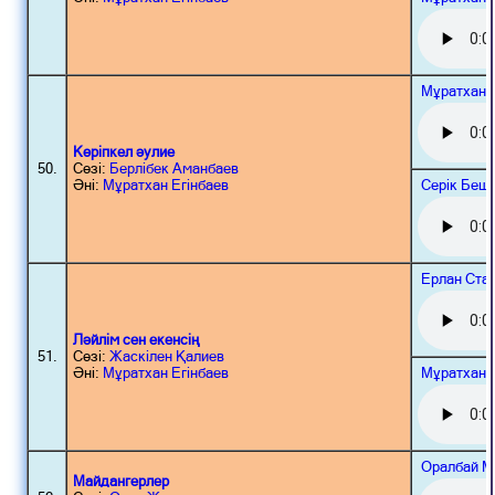
Мұратхан 
Көріпкел әулие
50.
Сөзі:
Берлібек Аманбаев
Серік Беш
Әні:
Мұратхан Егінбаев
Ерлан Ста
Ләйлім сен екенсің
51.
Сөзі:
Жаскілен Қалиев
Мұратхан 
Әні:
Мұратхан Егінбаев
Оралбай М
Майдангерлер