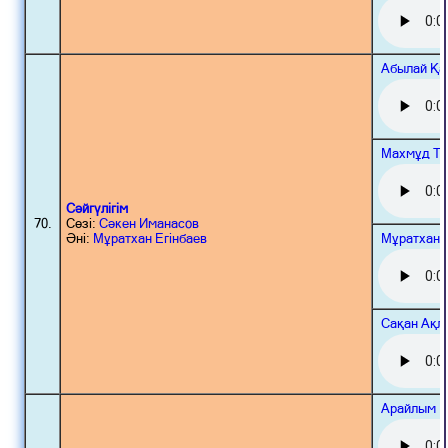
Абылай Қа
Махмұд То
Сәйгүлігім
70.
Сөзі:
Сәкен Иманасов
Мұратхан 
Әні:
Мұратхан Егінбаев
Сақан Ақл
Арайлым Қ