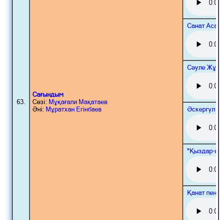
Санат Аса
Сәуле Жұм
Сағындым
63.
Сөзі:
Мұқағали Мақатаев
Әскергүл 
Әні:
Мұратхан Егінбаев
"Қыздар-а
Қанат пен 