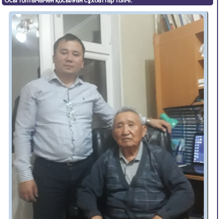
Осы топтамамен қосылған сұхбаттар тізімі: