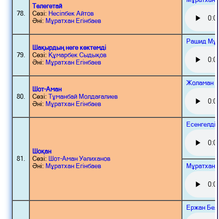
Төлегетай
78.
Сөзі:
Несіпбек Айтов
Әні:
Мұратхан Егінбаев
Рашид Мұ
Шақырдың неге көктемді
79.
Сөзі:
Құмарбек Сыдықов
Әні:
Мұратхан Егінбаев
Жоламан 
Шот-Аман
80.
Сөзі:
Тұманбай Молдағалиев
Әні:
Мұратхан Егінбаев
Есенгелді
Шоқан
81.
Сөзі:
Шот-Аман Уәлиханов
Мұратхан 
Әні:
Мұратхан Егінбаев
Ержан Бел