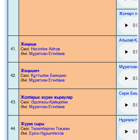
Жомарт пе
Абылай Қа
Жеңеше
41.
Сөзі:
Несіпбек Айтов
Әні:
Мұратхан Егінбаев
Мұратхан 
Жеңешем
42.
Сөзі:
Құттыбек Баяндин
Әні:
Мұратхан Егінбаев
Серік Беш
Жолбарыс жүрек жыраулар
43.
Сөзі:
Әділғазы Қайырбек
Әні:
Мұратхан Егінбаев
Нұрғали Н
Жүрек сыры
44.
Сөзі:
Төлепберген Тоқжан
Әні:
Еркін Нұрымбетов