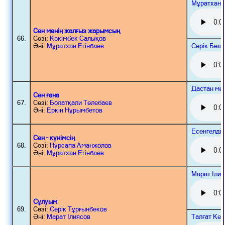
Мұратхан 
Сен менің жалғыз жарымсың
66.
Сөзі:
Кәкімбек Салықов
Серік Беш
Әні:
Мұратхан Егінбаев
Дастан ме
Сен ғана
67.
Сөзі:
Болатқали Төлебаев
Әні:
Еркін Нұрымбетов
Есенгелді
Сен – күнімсің
68.
Сөзі:
Нұрсапа Аманжолов
Әні:
Мұратхан Егінбаев
Марат Іли
Сұлуым
69.
Сөзі:
Серік Тұрғынбеков
Талғат Ке
Әні:
Марат Ілиясов