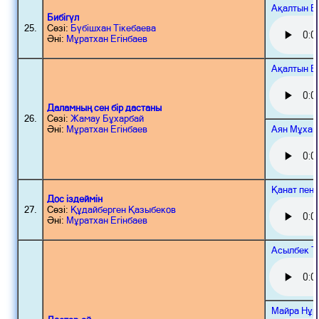
Ақалтын Б
Бибігүл
25.
Сөзі:
Бүбішхан Тікебаева
Әні:
Мұратхан Егінбаев
Ақалтын Б
Даламның сен бір дастаны
26.
Сөзі:
Жамау Бұхарбай
Аян Мұхам
Әні:
Мұратхан Егінбаев
Қанат пен 
Дос іздеймін
27.
Сөзі:
Құдайберген Қазыбеков
Әні:
Мұратхан Егінбаев
Асылбек Т
Майра Нұр