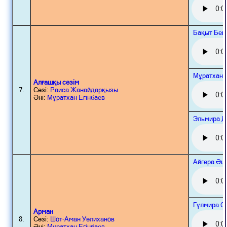
Бақыт Беш
Мұратхан 
Алғашқы сезім
7.
Сөзі:
Раиса Жанайдарқызы
Әні:
Мұратхан Егінбаев
Эльмира Д
Айгера Әш
Гүлмира С
Арман
8.
Сөзі:
Шот-Аман Уәлиханов
Әні:
Мұратхан Егінбаев