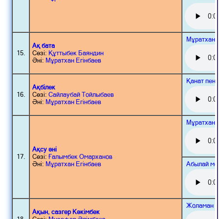
Мұратхан 
Ақ бата
15.
Сөзі:
Құттыбек Баяндин
Әні:
Мұратхан Егінбаев
Қанат пен 
Ақбілек
16.
Сөзі:
Сайлаубай Тойлыбаев
Әні:
Мұратхан Егінбаев
Мұратхан 
Ақсу әні
17.
Сөзі:
Ғалымбек Омарханов
Абылай ме
Әні:
Мұратхан Егінбаев
Жоламан 
Ақын, сазгер Кәкімбек