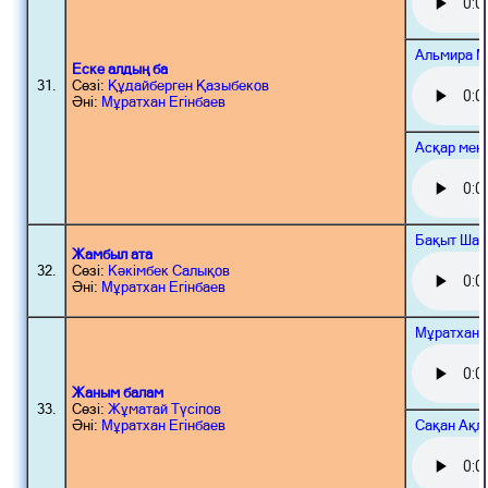
Альмира М
Еске алдың ба
31.
Сөзі:
Құдайберген Қазыбеков
Әні:
Мұратхан Егінбаев
Асқар мен
Бақыт Шағ
Жамбыл ата
32.
Сөзі:
Кәкімбек Салықов
Әні:
Мұратхан Егінбаев
Мұратхан 
Жаным балам
33.
Сөзі:
Жұматай Түсіпов
Сақан Ақл
Әні:
Мұратхан Егінбаев