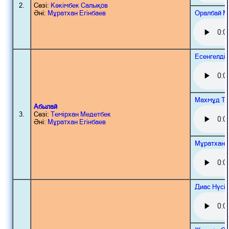
2.
Сөзі:
Кәкімбек Салықов
Оралбай М
Әні:
Мұратхан Егінбаев
Есенгелді
Махмұд То
Абылай
3.
Сөзі:
Темірхан Медетбек
Әні:
Мұратхан Егінбаев
Мұратхан 
Диас Нүсі