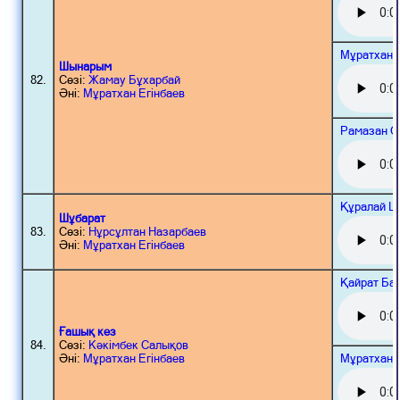
Мұратхан 
Шынарым
82.
Сөзі:
Жамау Бұхарбай
Әні:
Мұратхан Егінбаев
Рамазан С
Құралай Ш
Шұбарат
83.
Сөзі:
Нұрсұлтан Назарбаев
Әні:
Мұратхан Егінбаев
Қайрат Ба
Ғашық кез
84.
Сөзі:
Кәкімбек Салықов
Мұратхан 
Әні:
Мұратхан Егінбаев