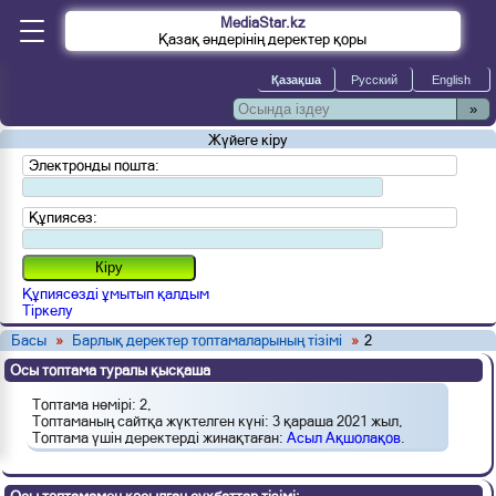
MediaStar.kz
Қазақ әндерінің деректер қоры
»
Жүйеге кіру
Электронды пошта:
Құпиясөз:
Құпиясөзді ұмытып қалдым
Тіркелу
Басы
»
Барлық деректер топтамаларының тізімі
»
2
Осы топтама туралы қысқаша
Топтама нөмірі: 2,
Топтаманың сайтқа жүктелген күні: 3 қараша 2021 жыл,
Топтама үшін деректерді жинақтаған:
Асыл Ақшолақов
.