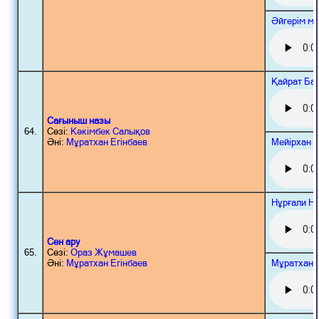
Әйгерім м
Қайрат Ба
Сағыныш назы
64.
Сөзі:
Кәкімбек Салықов
Мейірхан 
Әні:
Мұратхан Егінбаев
Нұрғали Н
Сен ару
65.
Сөзі:
Ораз Жұмашев
Мұратхан 
Әні:
Мұратхан Егінбаев