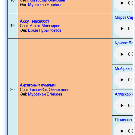
18.
Сөзі:
Мұзафар Әлімбаев
Әні:
Мұратхан Егінбаев
Марат Сар
Аққу – махаббат
19.
Сөзі:
Асхат Маемиров
Әні:
Еркін Нұрымбетов
Қайрат Ба
Мейірхан 
Аңсағаным ауылым
20.
Сөзі:
Ғалымбек Омарханов
Аллажар Қ
Әні:
Мұратхан Егінбаев
Дінислам 