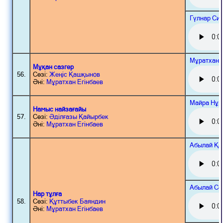
Гүлнар Си
Мұратхан 
Мұқан сазгер
56.
Сөзі:
Жеңіс Қашқынов
Әні:
Мұратхан Егінбаев
Майра Нұр
Намыс найзағайы
57.
Сөзі:
Әділғазы Қайырбек
Әні:
Мұратхан Егінбаев
Абылай Қа
Абылай Се
Нар тұлға
58.
Сөзі:
Құттыбек Баяндин
Әні:
Мұратхан Егінбаев