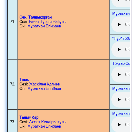
Мұратхан 
Сән, Талдықорған
71.
Сөзі:
Ғабит Тұрсынбайұлы
Әні:
Мұратхан Егінбаев
"Нұр" тобы
Тоқтар Сер
Тілек
72.
Сөзі:
Жаскілен Қалиев
Мұратхан 
Әні:
Мұратхан Егінбаев
Мұратхан 
Таңым бар
73.
Сөзі:
Ахмет Кендірбекұлы
Әні:
Мұратхан Егінбаев