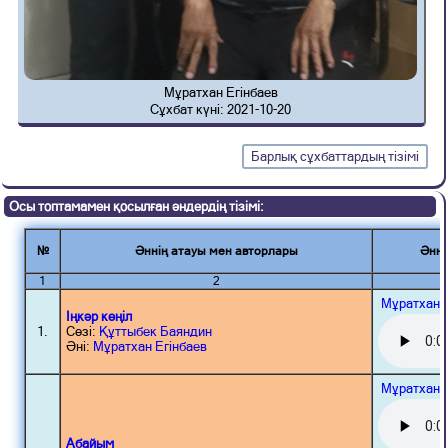
Мұратхан Егінбаев
Сұхбат күні: 2021-10-20
Барлық сұхбаттардың тізімі
Осы топтамамен қосылған әндердің тізімі:
№
Әннің атауы мен авторлары
Әнні
1
2
Мұратхан 
Іңкәр көңіл
1.
Сөзі:
Құттыбек Баяндин
Әні:
Мұратхан Егінбаев
Мұратхан 
Абайым