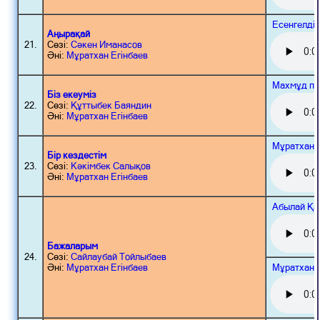
Есенгелді
Аңырақай
21.
Сөзі:
Сәкен Иманасов
Әні:
Мұратхан Егінбаев
Махмұд пе
Біз екеуміз
22.
Сөзі:
Құттыбек Баяндин
Әні:
Мұратхан Егінбаев
Мұратхан 
Бір кездестім
23.
Сөзі:
Кәкімбек Салықов
Әні:
Мұратхан Егінбаев
Абылай Қа
Бажаларым
24.
Сөзі:
Сайлаубай Тойлыбаев
Мұратхан 
Әні:
Мұратхан Егінбаев