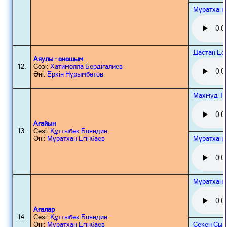
Мұратхан 
Дастан Ес
Аяулы – анашым
12.
Сөзі:
Хатимолла Бердіғалиев
Әні:
Еркін Нұрымбетов
Махмұд То
Ағайын
13.
Сөзі:
Құттыбек Баяндин
Мұратхан 
Әні:
Мұратхан Егінбаев
Мұратхан 
Ағалар
14.
Сөзі:
Құттыбек Баяндин
Секен Сыз
Әні:
Мұратхан Егінбаев