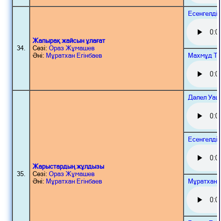
Есенгелді
Жапырақ жайсын ұлағат
34.
Сөзі:
Ораз Жұмашев
Махмұд То
Әні:
Мұратхан Егінбаев
Дәлел Уаш
Есенгелді
Жарыстардың жұлдызы
35.
Сөзі:
Ораз Жұмашев
Мұратхан 
Әні:
Мұратхан Егінбаев