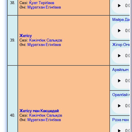
38.
Сөзі:
Қуат Терібаев
Әні:
Мұратхан Егінбаев
Майра Дәу
Жетісу
39.
Сөзі:
Кәкімбек Салықов
Жігер Ома
Әні:
Мұратхан Егінбаев
Арайлым 
Оралбай м
Жетісу мен Көкшедей
40.
Сөзі:
Кәкімбек Салықов
Роза мен 
Әні:
Мұратхан Егінбаев