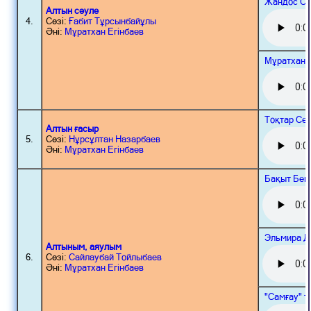
Жандос См
Алтын сәуле
4.
Сөзі:
Ғабит Тұрсынбайұлы
Әні:
Мұратхан Егінбаев
Мұратхан 
Тоқтар Сер
Алтын ғасыр
5.
Сөзі:
Нұрсұлтан Назарбаев
Әні:
Мұратхан Егінбаев
Бақыт Беш
Эльмира Д
Алтыным, аяулым
6.
Сөзі:
Сайлаубай Тойлыбаев
Әні:
Мұратхан Егінбаев
"Самғау" т