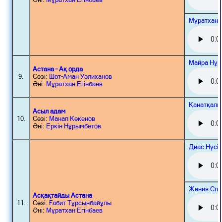
Мұратхан 
Майра Нұр
Астана – Ақ орда
9.
Сөзі:
Шот-Аман Уәлиханов
Әні:
Мұратхан Егінбаев
Қанатқали
Асыл адам
10.
Сөзі:
Манап Көкенов
Әні:
Еркін Нұрымбетов
Диас Нүсі
Жәния Спа
Асқақтайды Астана
11.
Сөзі:
Ғабит Тұрсынбайұлы
Әні:
Мұратхан Егінбаев