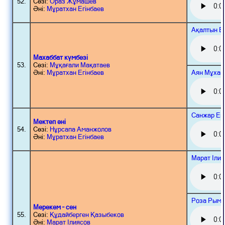
52.
Сөзі:
Ораз Жұмашев
Әні:
Мұратхан Егінбаев
Ақалтын Б
Махаббат күмбезі
53.
Сөзі:
Мұқағали Мақатаев
Аян Мұхам
Әні:
Мұратхан Егінбаев
Санжар Ег
Мектеп әні
54.
Сөзі:
Нұрсапа Аманжолов
Әні:
Мұратхан Егінбаев
Марат Іли
Роза Рымб
Мерекем – сен
55.
Сөзі:
Құдайберген Қазыбеков
Әні:
Марат Ілиясов