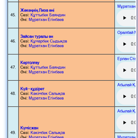
Мұратхан 
Жөкеңнің Лиза әні
45.
Сөзі:
Құттыбек Баяндин
Әні:
Мұратхан Егінбаев
Оралбай М
Зайсан туралы ән
46.
Сөзі:
Құмарбек Сыдықов
Әні:
Мұратхан Егінбаев
Ерлан Ста
Кертолғау
47.
Сөзі:
Құттыбек Баяндин
Әні:
Мұратхан Егінбаев
Абылай Қа
Күй – құдірет
48.
Сөзі:
Кәкімбек Салықов
Әні:
Мұратхан Егінбаев
Абылай Қа
Күмісжан
49.
Сөзі:
Кәкімбек Салықов
Мұратхан 
Әні:
Мұратхан Егінбаев