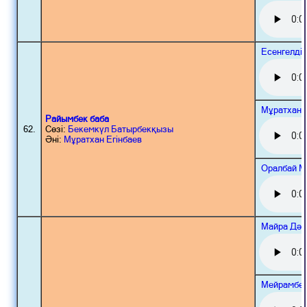
Есенгелді
Мұратхан 
Райымбек баба
62.
Сөзі:
Бекемкүл Батырбекқызы
Әні:
Мұратхан Егінбаев
Оралбай М
Майра Дәу
Мейрамбек