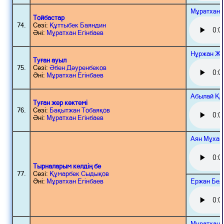
Мұратхан 
Тойбастар
74.
Сөзі:
Құттыбек Баяндин
Әні:
Мұратхан Егінбаев
Нұржан Жа
Туған ауыл
75.
Сөзі:
Әбен Дәуренбеков
Әні:
Мұратхан Егінбаев
Абылай Қа
Туған жер көктемі
76.
Сөзі:
Бақытжан Тобаяқов
Әні:
Мұратхан Егінбаев
Аян Мұхам
Тырналарым келдің бе
77.
Сөзі:
Құмарбек Сыдықов
Ержан Бел
Әні:
Мұратхан Егінбаев
Мұратхан 