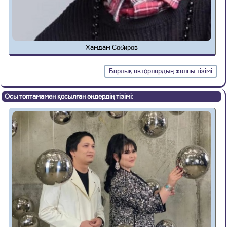
Хамдам Собиров
Барлық авторлардың жалпы тізімі
Осы топтамамен қосылған әндердің тізімі: