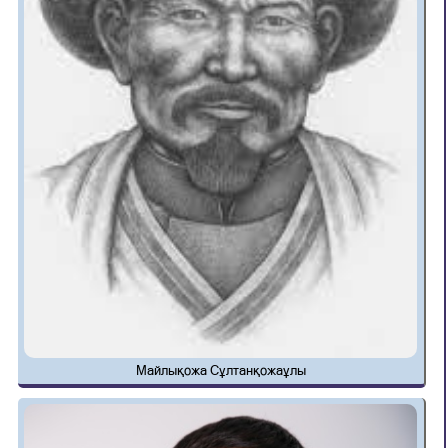
Майлықожа Сұлтанқожаұлы