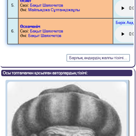
Өсиет
5.
Сөзі:
Бақыт Шаяхметов
Әні:
Майлықожа Сұлтанқожаұлы
Берік Аққ
Өскеменім
6.
Сөзі:
Бақыт Шаяхметов
Әні:
Бақыт Шаяхметов
Барлық әндердің жалпы тізімі...
Осы топтамамен қосылған авторлардың тізімі: