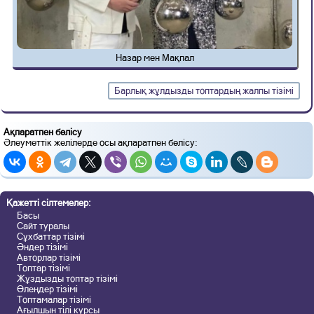
Назар мен Мақпал
Барлық жұлдызды топтардың жалпы тізімі
Ақпаратпен бөлісу
Әлеуметтік желілерде осы ақпаратпен бөлісу:
Қажетті сілтемелер:
Басы
Сайт туралы
Сұхбаттар тізімі
Әндер тізімі
Авторлар тізімі
Топтар тізімі
Жұздызды топтар тізімі
Өлеңдер тізімі
Топтамалар тізімі
Ағылшын тілі курсы