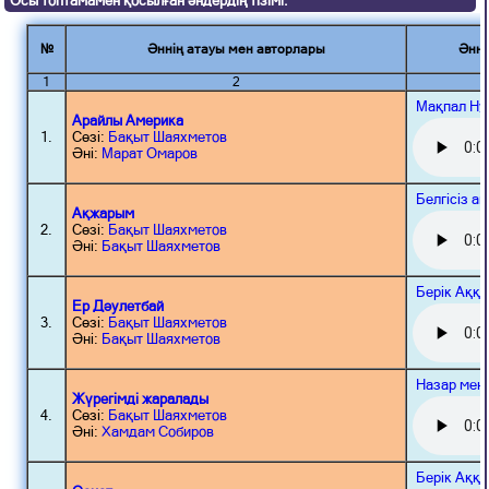
Осы топтамамен қосылған әндердің тізімі:
№
Әннің атауы мен авторлары
Әнні
1
2
Мақпал Нұ
Арайлы Америка
1.
Сөзі:
Бақыт Шаяхметов
Әні:
Марат Омаров
Белгісіз а
Ақжарым
2.
Сөзі:
Бақыт Шаяхметов
Әні:
Бақыт Шаяхметов
Берік Аққ
Ер Дәулетбай
3.
Сөзі:
Бақыт Шаяхметов
Әні:
Бақыт Шаяхметов
Назар мен
Жүрегімді жаралады
4.
Сөзі:
Бақыт Шаяхметов
Әні:
Хамдам Собиров
Берік Аққ