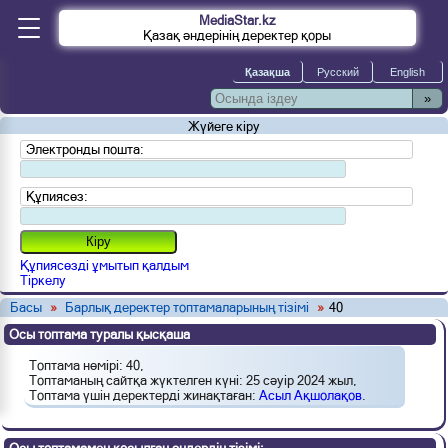
MediaStar.kz
Қазақ әндерінің деректер қоры
»
Жүйеге кіру
Электронды пошта:
Құпиясөз:
Құпиясөзді ұмытып қалдым
Тіркелу
Басы
»
Барлық деректер топтамаларының тізімі
»
40
Осы топтама туралы қысқаша
Топтама нөмірі: 40,
Топтаманың сайтқа жүктелген күні: 25 сәуір 2024 жыл,
Топтама үшін деректерді жинақтаған:
Асыл Ақшолақов
.