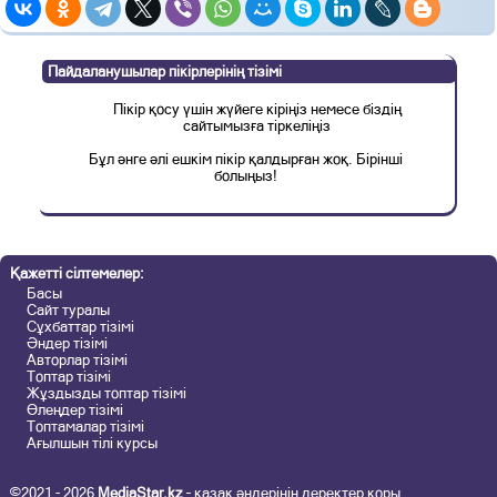
Пайдаланушылар пікірлерінің тізімі
Пікір қосу үшін жүйеге кіріңіз немесе біздің
сайтымызға тіркеліңіз
Бұл әнге әлі ешкім пікір қалдырған жоқ. Бірінші
болыңыз!
Қажетті сілтемелер:
Басы
Сайт туралы
Сұхбаттар тізімі
Әндер тізімі
Авторлар тізімі
Топтар тізімі
Жұздызды топтар тізімі
Өлеңдер тізімі
Топтамалар тізімі
Ағылшын тілі курсы
©2021 - 2026
MediaStar.kz
– қазақ әндерінің деректер қоры