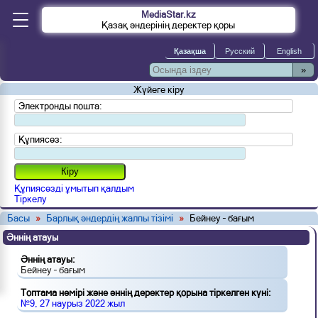
MediaStar.kz
Қазақ әндерінің деректер қоры
»
Жүйеге кіру
Электронды пошта:
Құпиясөз:
Құпиясөзді ұмытып қалдым
Тіркелу
Басы
»
Барлық әндердің жалпы тізімі
»
Бейнеу – бағым
Әннің атауы
Әннің атауы:
Бейнеу – бағым
Топтама нөмірі және әннің деректер қорына тіркелген күні:
№9, 27 наурыз 2022 жыл