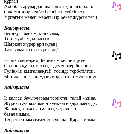
құрған,
Ақбөбек арулардан жаралған қайыптардан.
Өлкемнің өр келбеті елжіреп сүйсінтеді,
Ұрпағын желеп-жебеп Пір Бекет жүрсін тегі!
Қайырмасы
:
Бейнеу – бағым, қонысым,
Төрт тұлігім, ырысым.
Шырқап жүрер ұрпақтың
Таусылмайтын жырысың!
Ізгілік ізін көрем, Бейнеуім келбетіңнен.
Өзіңнен құтты мекен, іздемен жер бетінен.
Гүліңмін қызғалдақтай, төсіңде тербетілген.
Ыстықсың əз анамдай, қорғайтын жел өтінен.
Қайырмасы
Із қалған бауырларым тарихтан талай мұнда.
Жүректі жаралаймын күйкенге қараймын да.
Жарысқан жалғанменен, тау-тасын
бағалаймын.
Тең түсер зəмзəмменен суы бал Қарағайлым.
Қайырмасы