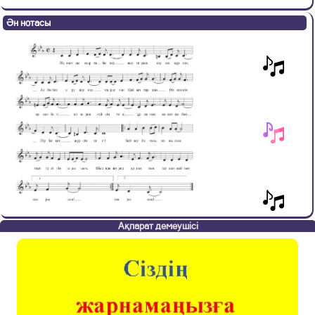
Ән нотасы
Ақпарат демеушісі