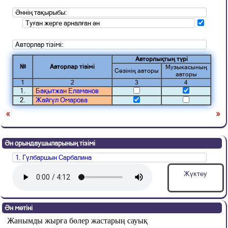
Әннің тақырыбы:
Туған жерге арналған ән
Авторлар тізімі:
Авторлықтың түрі
№
Авторлар тізімі
Музыкасының
Сөзінің авторы
авторы
1
2
3
4
1.
Бақытжан Еламанов
2.
Жайгүл Омарова
«
»
Ән орындаушыларының тізімі
1. Гүлбаршын Сарбалина
Жүктеу
Ән мәтіні
Жанымды жырға бөлер жастарың сауық