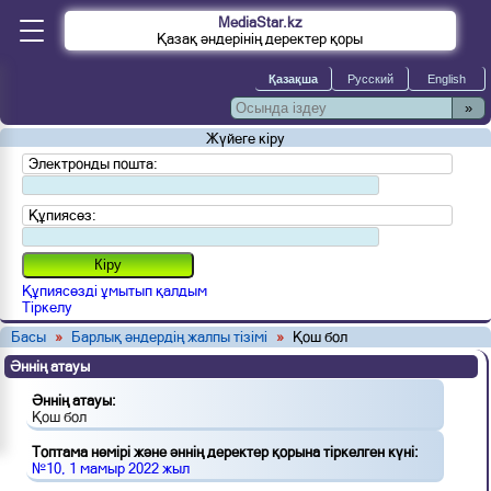
MediaStar.kz
Қазақ әндерінің деректер қоры
»
Жүйеге кіру
Электронды пошта:
Құпиясөз:
Құпиясөзді ұмытып қалдым
Тіркелу
Басы
»
Барлық әндердің жалпы тізімі
»
Қош бол
Әннің атауы
Әннің атауы:
Қош бол
Топтама нөмірі және әннің деректер қорына тіркелген күні:
№10, 1 мамыр 2022 жыл