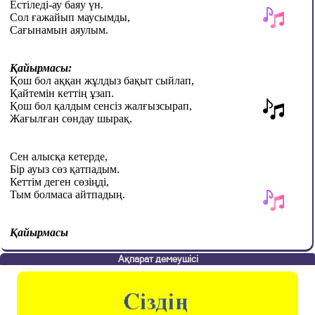
Естіледі-ау баяу үн.
Сол ғажайып маусымды,
Сағынамын аяулым.
Қайырмасы:
Қош бол аққан жұлдыз бақыт сыйлап,
Қайтемін кеттің ұзап.
Қош бол қалдым сенсіз жалғызсырап,
Жағылған сөндау шырақ.
Сен алысқа кетерде,
Бір ауыз сөз қатпадым.
Кеттім деген сөзіңді,
Тым болмаса айтпадың.
Қайырмасы
Ақпарат демеушісі