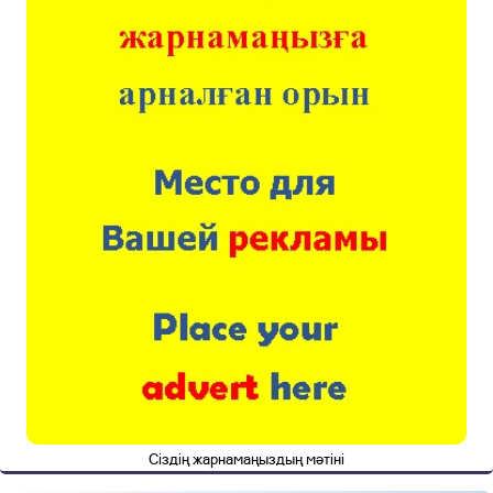
Сіздің жарнамаңыздың мәтіні