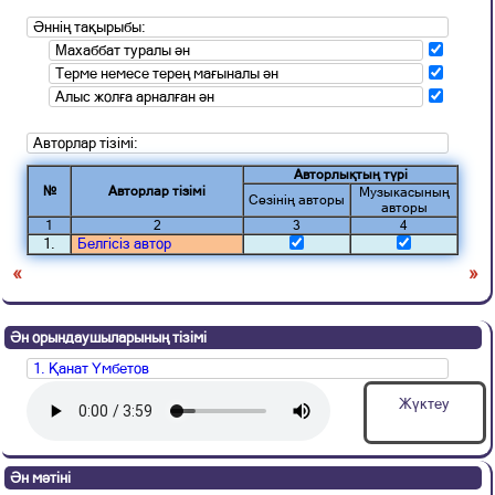
Әннің тақырыбы:
Махаббат туралы ән
Терме немесе терең мағыналы ән
Алыс жолға арналған ән
Авторлар тізімі:
Авторлықтың түрі
№
Авторлар тізімі
Музыкасының
Сөзінің авторы
авторы
1
2
3
4
1.
Белгісіз автор
«
»
Ән орындаушыларының тізімі
1. Қанат Үмбетов
Жүктеу
Ән мәтіні