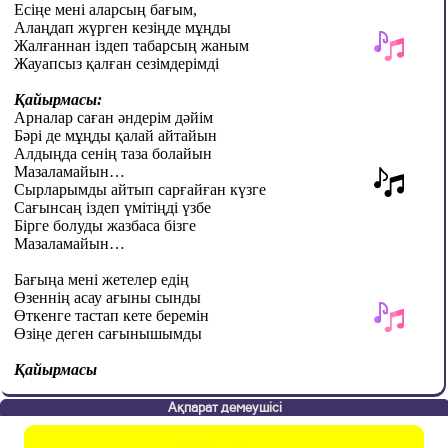
Есіңе мені аларсың бағым,
Алаңдап жүрген кезіңде мұңды
Жалғаннан іздеп табарсың жаным
Жауапсыз қалған сезімдерімді
Қайырмасы:
Арналар саған әндерім дәйім
Бәрі де мұңды қалай айтайын
Алдыңда сенің таза болайын
Мазаламайын…
Сырларымды айтып сарғайған күзге
Сағынсаң іздеп үмітіңді үзбе
Бірге болуды жазбаса бізге
Мазаламайын…
Бағыңа мені жетелер едің
Өзеннің асау ағыны сынды
Өткенге тастап кете беремін
Өзіңе деген сағынышымды
Қайырмасы
Ақпарат демеушісі