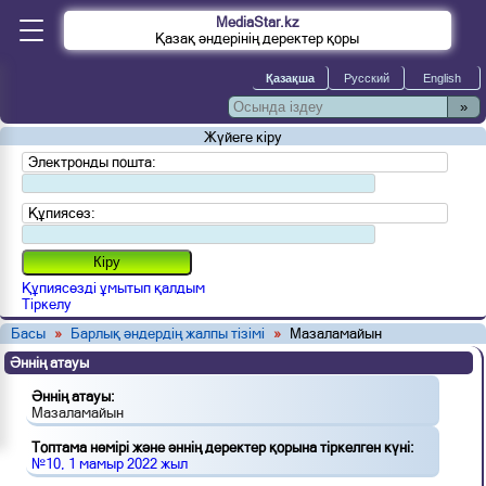
MediaStar.kz
Қазақ әндерінің деректер қоры
»
Жүйеге кіру
Электронды пошта:
Құпиясөз:
Құпиясөзді ұмытып қалдым
Тіркелу
Басы
»
Барлық әндердің жалпы тізімі
»
Мазаламайын
Әннің атауы
Әннің атауы:
Мазаламайын
Топтама нөмірі және әннің деректер қорына тіркелген күні:
№10, 1 мамыр 2022 жыл