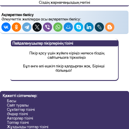
Сіздің жарнамаңыздың мәтіні
Ақпаратпен бөлісу
Әлеуметтік желілерде осы ақпаратпен бөлісу:
Пайдаланушылар пікірлерінің тізімі
Пікір қосу үшін жүйеге кіріңіз немесе біздің
сайтымызға тіркеліңіз
Бұл әнге әлі ешкім пікір қалдырған жоқ. Бірінші
болыңыз!
Қажетті сілтемелер:
Басы
Сайт туралы
Сұхбаттар тізімі
Әндер тізімі
Авторлар тізімі
Топтар тізімі
Жұздызды топтар тізімі