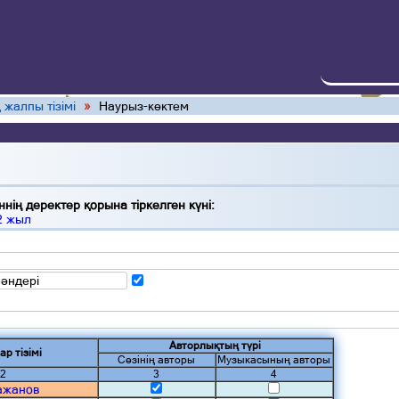
 жалпы тізімі
»
Наурыз-көктем
нің деректер қорына тіркелген күні:
2 жыл
 әндері
Авторлықтың түрі
ар тізімі
Сөзінің авторы
Музыкасының авторы
2
3
4
ажанов