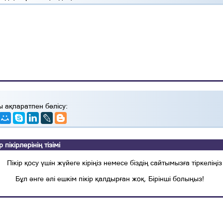
ы ақпаратпен бөлісу:
ікірлерінің тізімі
Пікір қосу үшін жүйеге кіріңіз немесе біздің сайтымызға тіркеліңіз
Бұл әнге әлі ешкім пікір қалдырған жоқ. Бірінші болыңыз!