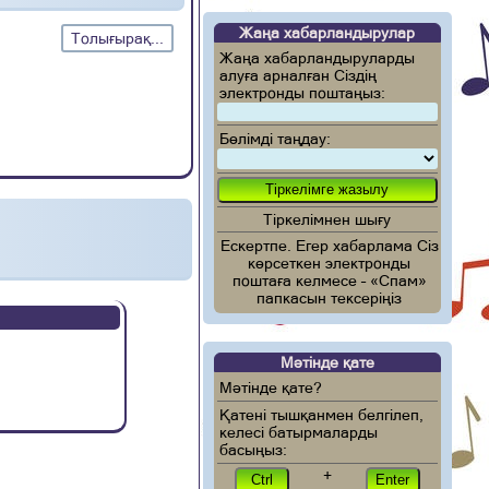
Жаңа хабарландырулар
Толығырақ...
Жаңа хабарландыруларды
алуға арналған Сіздің
электронды поштаңыз:
Бөлімді таңдау:
Тіркелімнен шығу
Ескертпе. Егер хабарлама Сіз
көрсеткен электронды
поштаға келмесе – «Спам»
папкасын тексеріңіз
Мәтінде қате
Мәтінде қате?
Қатені тышқанмен белгілеп,
келесі батырмаларды
басыңыз:
+