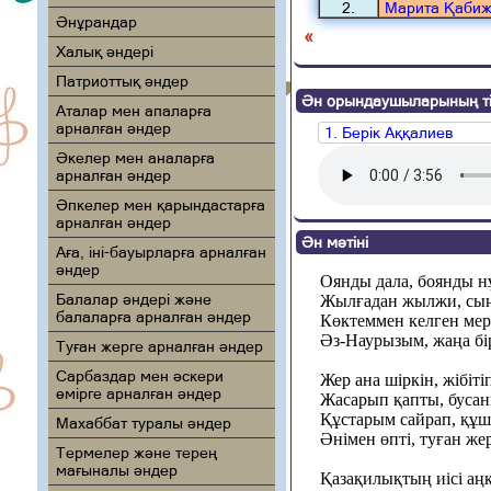
2.
Марита Қаби
Әнұрандар
«
Халық әндері
Патриоттық әндер
Ән орындаушыларының ті
Аталар мен апаларға
арналған әндер
1. Берік Аққалиев
Әкелер мен аналарға
арналған әндер
Әпкелер мен қарындастарға
арналған әндер
Ән мәтіні
Аға, іні-бауырларға арналған
әндер
Оянды дала, боянды н
Балалар әндері және
Жылғадан жылжи, сың
балаларға арналған әндер
Көктеммен келген мер
Әз-Наурызым, жаңа бі
Туған жерге арналған әндер
Сарбаздар мен әскери
Жер ана шіркін, жібіт
өмірге арналған әндер
Жасарып қапты, бусан
Құстарым сайрап, құш
Махаббат туралы әндер
Әнімен өпті, туған ж
Термелер және терең
мағыналы әндер
Қазақилықтың иісі аң