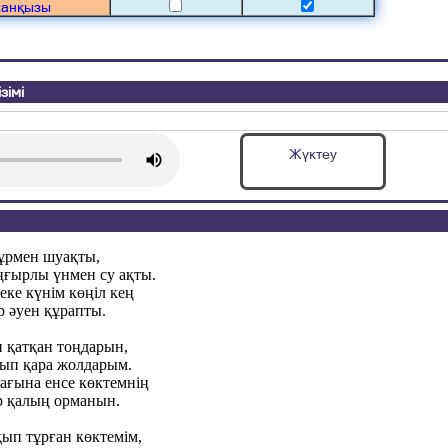
жанқызы
зімі
Жүктеу
ұрмен шуақты,
ғырлы үнмен су ақты.
еке күнім көңіл кең
р әуен құрапты.
іп қатқан тоңдарын,
ып қара жолдарым.
ағына енсе көктемнің
ер қалың орманын.
қып тұрған көктемім,