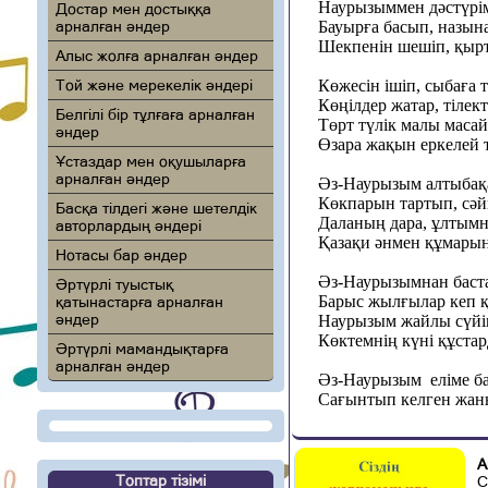
Наурызыммен дәстүрім
Достар мен достыққа
арналған әндер
Бауырға басып, назын
Шекпенін шешіп, қырт
Алыс жолға арналған әндер
Той және мерекелік әндері
Көжесін ішіп, сыбаға 
Көңілдер жатар, тілек
Белгілі бір тұлғаға арналған
Төрт түлік малы маса
әндер
Өзара жақын еркелей 
Ұстаздар мен оқушыларға
арналған әндер
Әз-Наурызым алтыбақа
Көкпарын тартып, сәйг
Басқа тілдегі және шетелдік
Даланың дара, ұлтым
авторлардың әндері
Қазақи әнмен құмарын
Нотасы бар әндер
Әз-Наурызымнан баст
Әртүрлі туыстық
Барыс жылғылар кеп 
қатынастарға арналған
әндер
Наурызым жайлы сүйі
Көктемнің күні құста
Әртүрлі мамандықтарға
арналған әндер
Әз-Наурызым еліме б
Сағынтып келген жан
А
Топтар тізімі
С