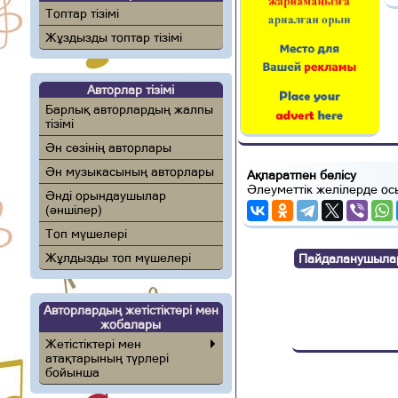
Топтар тізімі
Жұздызды топтар тізімі
Авторлар тізімі
Барлық авторлардың жалпы
тізімі
Ән сөзінің авторлары
Ән музыкасының авторлары
Ақпаратпен бөлісу
Әлеуметтік желілерде ос
Әнді орындаушылар
(әншілер)
Топ мүшелері
Жұлдызды топ мүшелері
Пайдаланушылар п
Авторлардың жетістіктері мен
жобалары
Жетістіктері мен
атақтарының түрлері
бойынша