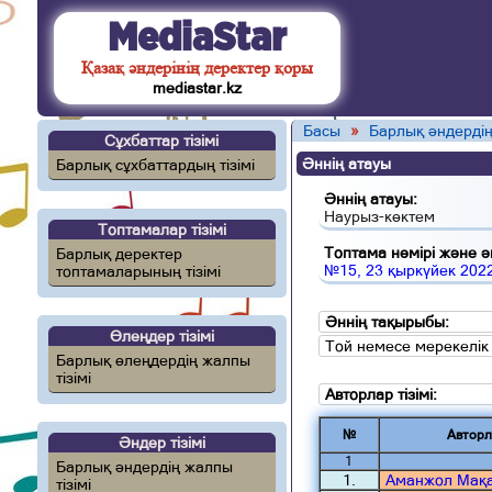
MediaStar
Қазақ әндерінің деректер қоры
mediastar.kz
Басы
»
Барлық әндердің
Сұхбаттар тізімі
Әннің атауы
Барлық сұхбаттардың тізімі
Әннің атауы:
Наурыз-көктем
Топтамалар тізімі
Топтама нөмірі және ән
Барлық деректер
№15, 23 қыркүйек 202
топтамаларының тізімі
Әннің тақырыбы:
Өлеңдер тізімі
Той немесе мерекелік
Барлық өлеңдердің жалпы
тізімі
Авторлар тізімі:
№
Авторл
Әндер тізімі
1
Барлық әндердің жалпы
1.
Аманжол Мақ
тізімі