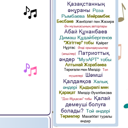
Қазақстанның
әнұраны
Роза
Рымбаева
Мейрамбек
Бесбаев
Жанболат пен Жазира
Ән музыкасының авторлары
Абай Құнанбаев
Димаш Құдайбергенов
"Жігіттер" тобы
Қайрат
Нұртас
Әнді орындаушылар
Патриоттық
(әншілер)
әндер
"МузАРТ" тобы
Алтынай Жорабаева
Төреғали мен Мөлдір
Топ
Шәмші
мүшелері
Қалдаяқов
Халық
әндері
Қыдырәлі мен
Қарақат
Мөлдір Әуелбекова
Қалай
"Дос-Мұқасан" тобы
демеуші болуға
болады?
Той әндері
Термелер
Махаббат туралы
әндер