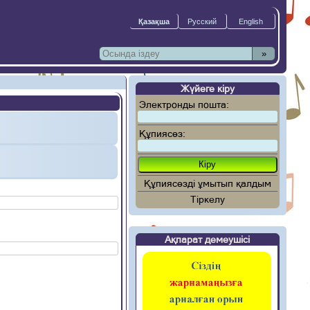
»
Жүйеге кіру
Электронды пошта:
Құпиясөз:
Құпиясөзді ұмытып қалдым
Тіркелу
Ақпарат демеушісі