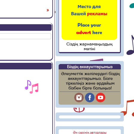
»
Сіздің жарнамаңыздың
мәтіні
Біздің аккаунттарымыз
Әлеуметтік желілердегі біздің
аккаунттарымыз. Бізге
тіркеліңіз және әрдайым
бізбен бірге болыңыз!
Ән сөзінің авторлары