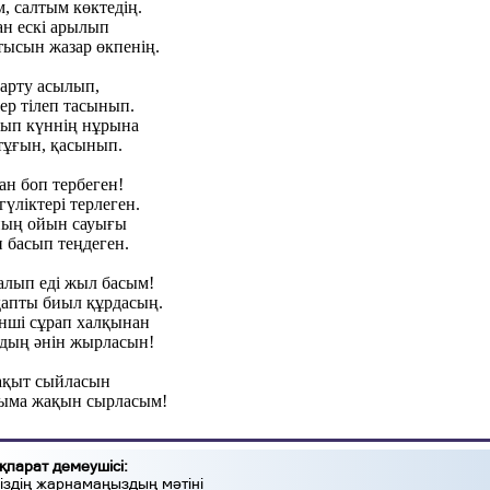
, салтым көктедің.
ан ескі арылып
ысын жазар өкпенің.
тарту асылып,
тер тілеп тасынып.
йып күннің нұрына
тұғын, қасынып.
н боп тербеген!
үліктері терлеген.
ның ойын сауығы
 басып теңдеген.
алып еді жыл басым!
қапты биыл құрдасың.
нші сұрап халқынан
рдың әнін жырласын!
ақыт сыйласын
ыма жақын сырласым!
қпарат демеушісі:
іздің жарнамаңыздың мәтіні