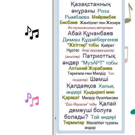
Қазақстанның
әнұраны
Роза
Рымбаева
Мейрамбек
Бесбаев
Жанболат пен Жазира
Ән музыкасының авторлары
Абай Құнанбаев
Димаш Құдайбергенов
"Жігіттер" тобы
Қайрат
Нұртас
Әнді орындаушылар
Патриоттық
(әншілер)
әндер
"МузАРТ" тобы
Алтынай Жорабаева
Төреғали мен Мөлдір
Топ
Шәмші
мүшелері
Қалдаяқов
Халық
әндері
Қыдырәлі мен
Қарақат
Мөлдір Әуелбекова
Қалай
"Дос-Мұқасан" тобы
демеуші болуға
болады?
Той әндері
Термелер
Махаббат туралы
әндер