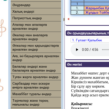
1
Әнұрандар
1.
Жарқынбек Қа
Халық әндері
2.
Жұлдыз Тойбе
Патриоттық әндер
«
Аталар мен апаларға
арналған әндер
Ән орындаушыларының ті
Әкелер мен аналарға
арналған әндер
1. Гүлзат Қалыбек
Әпкелер мен қарындастарға
арналған әндер
Аға, іні-бауырларға арналған
әндер
Ән мәтіні
Балалар әндері және
балаларға арналған әндер
Махаббат өшпес дерт 
Туған жерге арналған әндер
Жан дүнием жанған өр
Кіршіксіз махаббатым,
Сарбаздар мен әскери
Бір сұлу ару көркем.
өмірге арналған әндер
Сүйкімдім сағындырға
Махаббат туралы әндер
Қайда жүр асыл еркем
Термелер және терең
Қайырмасы:
мағыналы әндер
Ренжімеші,