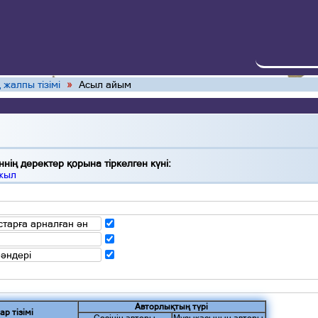
 жалпы тізімі
»
Асыл айым
нің деректер қорына тіркелген күні:
 жыл
тарға арналған ән
 әндері
Авторлықтың түрі
ар тізімі