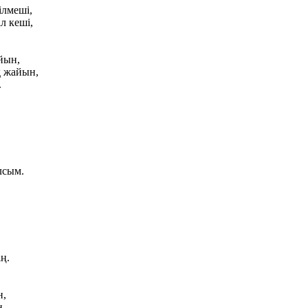
ілмеші,
л кеші,
йын,
қ жайын,
.
лсым.
ң.
н,
.