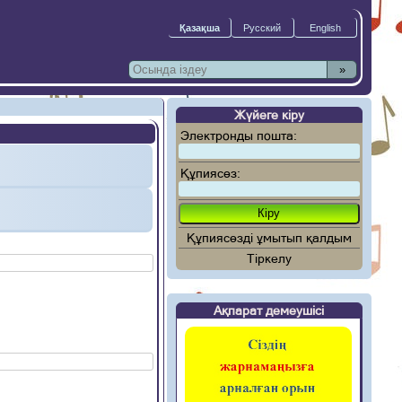
»
Жүйеге кіру
Электронды пошта:
Құпиясөз:
Құпиясөзді ұмытып қалдым
Тіркелу
Ақпарат демеушісі