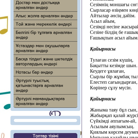
Достар мен достыққа
Сезімнің моншағы сөг
арналған әндер
Сырласар өзіңмен көңі
Айтылар әнсің дәйім.
Алыс жолға арналған әндер
Асыл айым,
Той және мерекелік әндері
Сезімді несіне жасыра
Сезіне білдің бе ғашы
Белгілі бір тұлғаға арналған
әндер
Ғашықпын асыл айым
Ұстаздар мен оқушыларға
Қайырмасы
арналған әндер
Басқа тілдегі және шетелдік
Тулаған сезім күшің,
авторлардың әндері
Бақытты кезімде шын.
Кеудеге ұялаған,
Нотасы бар әндер
Сырлы бір жұмбақ ты
Әртүрлі туыстық
Елестеп сағындырған,
қатынастарға арналған
Көрінер сұлу мүсін.
әндер
Әртүрлі мамандықтарға
Қайырмасы
арналған әндер
Жаныма таяу бұл сын,
Жабырқап қалай жүрсі
Сүйкімді әппағым-ай,
Асылым аяулымсың.
Қиялым көрсем деуме
Топтар тізімі
Ынтызар қалайды шын