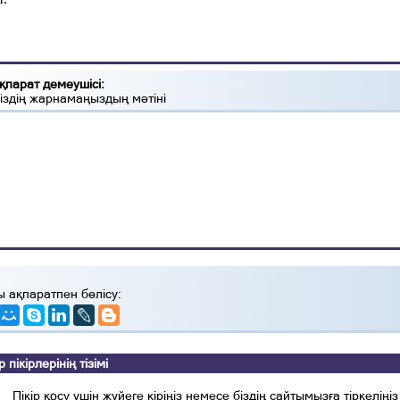
қпарат демеушісі:
іздің жарнамаңыздың мәтіні
ы ақпаратпен бөлісу:
ікірлерінің тізімі
Пікір қосу үшін жүйеге кіріңіз немесе біздің сайтымызға тіркеліңіз