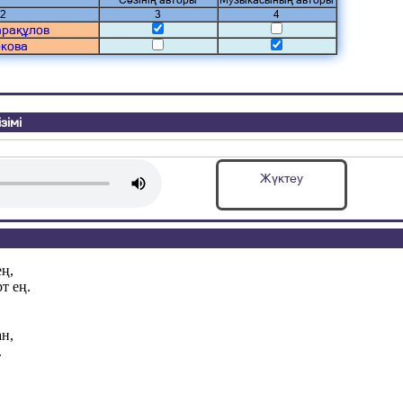
Сөзінің авторы
Музыкасының авторы
2
3
4
рақұлов
кова
зімі
Жүктеу
ең,
т ең.
н,
.