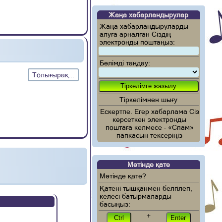
Жаңа хабарландырулар
Жаңа хабарландыруларды
алуға арналған Сіздің
электронды поштаңыз:
Бөлімді таңдау:
Толығырақ...
Тіркелімнен шығу
Ескертпе. Егер хабарлама Сіз
көрсеткен электронды
поштаға келмесе – «Спам»
папкасын тексеріңіз
Мәтінде қате
Мәтінде қате?
Қатені тышқанмен белгілеп,
келесі батырмаларды
басыңыз:
+