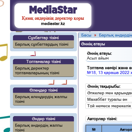
MediaStar
Қазақ әндерінің деректер қоры
mediastar.kz
Басы
»
Барлық әндердің
Сұхбаттар тізімі
Әннің атауы
Барлық сұхбаттардың тізімі
Әннің атауы:
Асыл айым
Топтамалар тізімі
Топтама нөмірі және ән
Барлық деректер
№18, 13 қараша 2022
топтамаларының тізімі
Әннің тақырыбы:
Өлеңдер тізімі
Әпкелер мен қарындас
Барлық өлеңдердің жалпы
Махаббат туралы ән
тізімі
Той немесе мерекелік
Әндер тізімі
Авторлар тізімі:
Барлық әндердің жалпы
тізімі
№
Авторл