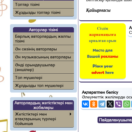
Топтар тізімі
Қайырмасы
Жұздызды топтар тізімі
А
Авторлар тізімі
С
Барлық авторлардың жалпы
тізімі
Ән сөзінің авторлары
Ән музыкасының авторлары
Әнді орындаушылар
(әншілер)
Топ мүшелері
Жұлдызды топ мүшелері
Ақпаратпен бөлісу
Әлеуметтік желілерде ос
Авторлардың жетістіктері мен
жобалары
Жетістіктері мен
атақтарының түрлері
Пайдаланушылар п
бойынша