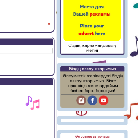
»
Сіздің жарнамаңыздың
мәтіні
Біздің аккаунттарымыз
Әлеуметтік желілердегі біздің
аккаунттарымыз. Бізге
тіркеліңіз және әрдайым
бізбен бірге болыңыз!
Ән сөзінің авторлары