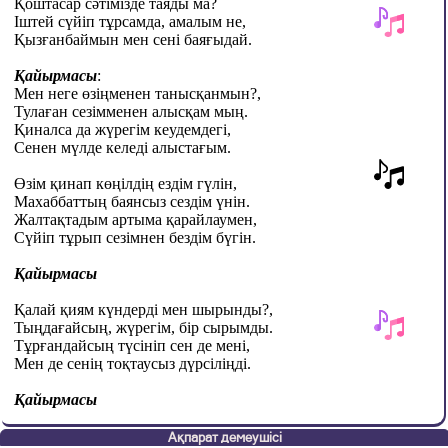
Қоштасар сәтімізде таяды ма?
Іштей сүйіп тұрсамда, амалым не,
Қызғанбаймын мен сені баяғыдай.
Қайырмасы
:
Мен неге өзіңменен танысқанмын?,
Тулаған сезімменен алысқам мың.
Қиналса да жүрегім кеудемдегі,
Сенен мүлде келеді алыстағым.
Өзім қинап көңілдің ездім гүлін,
Махаббаттың баянсыз сездім үнін.
Жалтақтадым артыма қарайлаумен,
Сүйіп тұрып сезімнен бездім бүгін.
Қайырмасы
Қалай қиям күндерді мен шырынды?,
Тыңдағайсың, жүрегім, бір сырымды.
Тұрғандайсың түсініп сен де мені,
Мен де сенің тоқтаусыз дүрсіліңді.
Қайырмасы
Ақпарат демеушісі