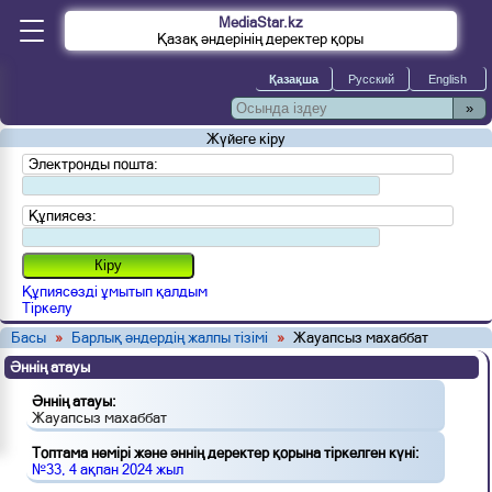
MediaStar.kz
Қазақ әндерінің деректер қоры
»
Жүйеге кіру
Электронды пошта:
Құпиясөз:
Құпиясөзді ұмытып қалдым
Тіркелу
Басы
»
Барлық әндердің жалпы тізімі
»
Жауапсыз махаббат
Әннің атауы
Әннің атауы:
Жауапсыз махаббат
Топтама нөмірі және әннің деректер қорына тіркелген күні:
№33, 4 ақпан 2024 жыл