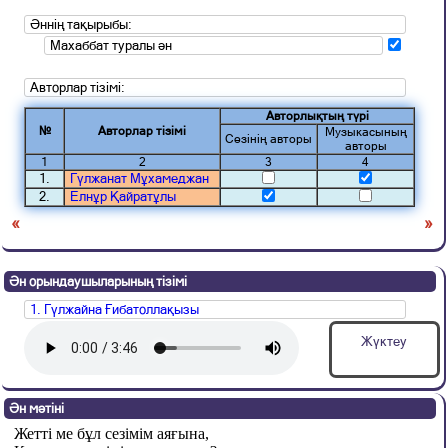
Әннің тақырыбы:
Махаббат туралы ән
Авторлар тізімі:
Авторлықтың түрі
№
Авторлар тізімі
Музыкасының
Сөзінің авторы
авторы
1
2
3
4
1.
Гүлжанат Мұхамеджан
2.
Елнұр Қайратұлы
«
»
Ән орындаушыларының тізімі
1. Гүлжайна Ғибатоллақызы
Жүктеу
Ән мәтіні
Жетті ме бұл сезімім аяғына,