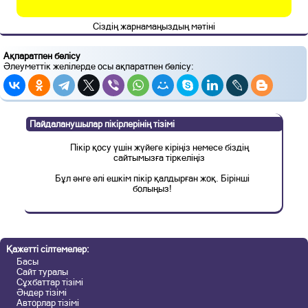
Сіздің жарнамаңыздың мәтіні
Ақпаратпен бөлісу
Әлеуметтік желілерде осы ақпаратпен бөлісу:
Пайдаланушылар пікірлерінің тізімі
Пікір қосу үшін жүйеге кіріңіз немесе біздің
сайтымызға тіркеліңіз
Бұл әнге әлі ешкім пікір қалдырған жоқ. Бірінші
болыңыз!
Қажетті сілтемелер:
Басы
Сайт туралы
Сұхбаттар тізімі
Әндер тізімі
Авторлар тізімі