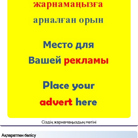
Сіздің жарнамаңыздың мәтіні
Ақпаратпен бөлісу