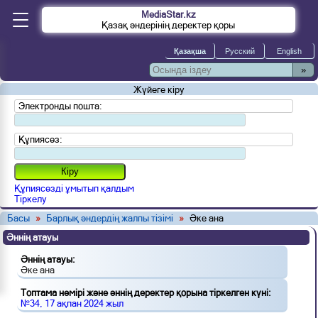
MediaStar.kz
Қазақ әндерінің деректер қоры
»
Жүйеге кіру
Электронды пошта:
Құпиясөз:
Құпиясөзді ұмытып қалдым
Тіркелу
Басы
»
Барлық әндердің жалпы тізімі
»
Әке ана
Әннің атауы
Әннің атауы:
Әке ана
Топтама нөмірі және әннің деректер қорына тіркелген күні:
№34, 17 ақпан 2024 жыл