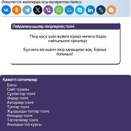
Әлеуметтік желілерде осы ақпаратпен бөлісу:
Пайдаланушылар пікірлерінің тізімі
Пікір қосу үшін жүйеге кіріңіз немесе біздің
сайтымызға тіркеліңіз
Бұл әнге әлі ешкім пікір қалдырған жоқ. Бірінші
болыңыз!
Қажетті сілтемелер:
Басы
Сайт туралы
Сұхбаттар тізімі
Әндер тізімі
Авторлар тізімі
Топтар тізімі
Жұздызды топтар тізімі
Өлеңдер тізімі
Топтамалар тізімі
Ағылшын тілі курсы