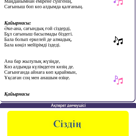
Маңдайымнан емірене сүйгенің,
Сағыныш боп көз алдымда қалғаның.
Қайырмасы:
Әке-ана, сағындық
ғ
ой сіздерді,
Бұл сағыныш басылмады біздегі.
Бала болып еркелей де алмадық,
Бала көңіл мейірімді іздеді.
А
на бар жылулық жүзіңде,
Көз алдымда күлімдеген көзің де.
Сағынғанда айнаға көп қараймын,
Ұқсаған соң мен анашым өзіңе.
Қайырмасы
Ақпарат демеушісі