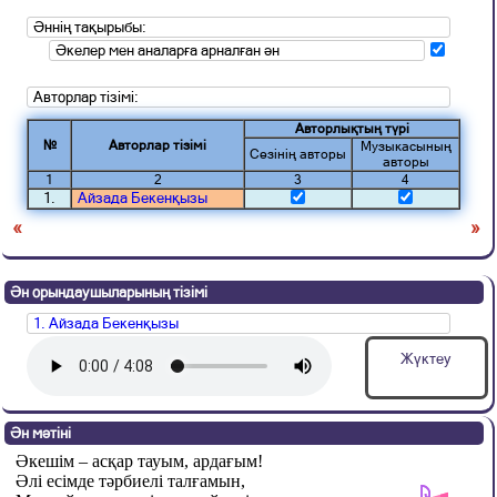
Әннің тақырыбы:
Әкелер мен аналарға арналған ән
Авторлар тізімі:
Авторлықтың түрі
№
Авторлар тізімі
Музыкасының
Сөзінің авторы
авторы
1
2
3
4
1.
Айзада Бекенқызы
«
»
Ән орындаушыларының тізімі
1. Айзада Бекенқызы
Жүктеу
Ән мәтіні
Әкешім
–
асқар тауым, ардағым!
Әлі есімде тəрбиелі талғамын,