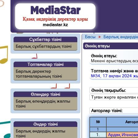
MediaStar
Қазақ әндерінің деректер қоры
mediastar.kz
Басы
»
Барлық әндердің
Сұхбаттар тізімі
Әннің атауы
Барлық сұхбаттардың тізімі
Әннің атауы:
Мекені арыстардың ас
Топтамалар тізімі
Топтама нөмірі және ән
Барлық деректер
№34, 17 ақпан 2024 ж
топтамаларының тізімі
Әннің тақырыбы:
Өлеңдер тізімі
Туған жерге арналған 
Барлық өлеңдердің жалпы
тізімі
Авторлар тізімі:
№
Авторл
Әндер тізімі
1
Барлық әндердің жалпы
1.
Ардақ Игенов
тізімі