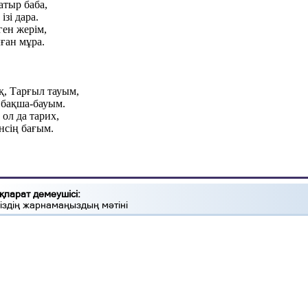
тыр баба,
зі дара.
ген жерім,
ған мұра.
қ, Тарғыл тауым,
 бақша-бауым.
ол да тарих,
нсің бағым.
қпарат демеушісі:
іздің жарнамаңыздың мәтіні