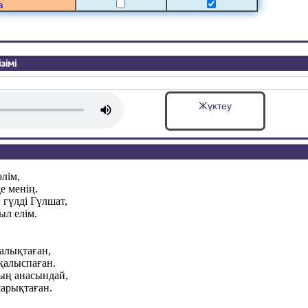
в
зімі
Жүктеу
өлім,
де менің.
 гүлді Гүлшат,
ыл елім.
алықтаған,
қалыспаған.
ың анасындай,
шарықтаған.