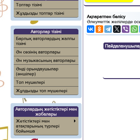
Топтар тізімі
Жұздызды топтар тізімі
Ақпаратпен бөлісу
Әлеуметтік желілерде ос
Авторлар тізімі
Барлық авторлардың жалпы
тізімі
Пайдаланушылар п
Ән сөзінің авторлары
Ән музыкасының авторлары
Әнді орындаушылар
(әншілер)
Топ мүшелері
Жұлдызды топ мүшелері
Авторлардың жетістіктері мен
жобалары
Жетістіктері мен
атақтарының түрлері
бойынша