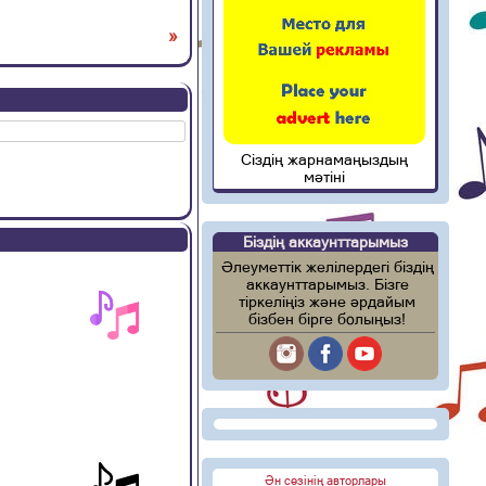
»
Сіздің жарнамаңыздың
мәтіні
Біздің аккаунттарымыз
Әлеуметтік желілердегі біздің
аккаунттарымыз. Бізге
тіркеліңіз және әрдайым
бізбен бірге болыңыз!
Ән сөзінің авторлары