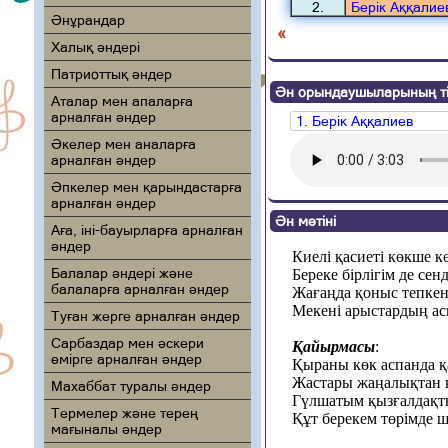
2.
Берік Аққалие
Әнұрандар
«
Халық әндері
Патриоттық әндер
Ән орындаушыларының ті
Аталар мен апаларға
арналған әндер
1. Берік Аққалиев
Әкелер мен аналарға
арналған әндер
Әпкелер мен қарындастарға
арналған әндер
Ән мәтіні
Аға, іні-бауырларға арналған
әндер
Киелі қасиеті көкше к
Балалар әндері және
Береке бірлігім де сен
балаларға арналған әндер
Жағаңда қоныс тепкен
Мекені арыстардың ас
Туған жерге арналған әндер
Сарбаздар мен әскери
Қайырмасы
:
өмірге арналған әндер
Қыраны көк аспанда қ
Жастары жаңалықтан 
Махаббат туралы әндер
Гүлшатым қызғалдақт
Термелер және терең
Құт берекем төрімде 
мағыналы әндер