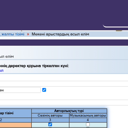
 жалпы тізімі
»
Мекені арыстардың асыл елім
ыл елім
нің деректер қорына тіркелген күні:
ыл
ән
Авторлықтың түрі
ар тізімі
Сөзінің авторы
Музыкасының авторы
2
3
4
а