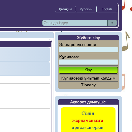
»
Жүйеге кіру
Электронды пошта:
Құпиясөз:
Құпиясөзді ұмытып қалдым
Тіркелу
Ақпарат демеушісі