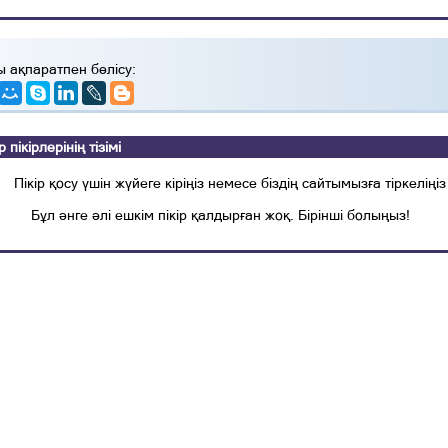
ы ақпаратпен бөлісу:
ікірлерінің тізімі
Пікір қосу үшін жүйеге кіріңіз немесе біздің сайтымызға тіркеліңіз
Бұл әнге әлі ешкім пікір қалдырған жоқ. Бірінші болыңыз!