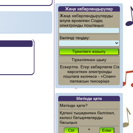
Жаңа хабарландырулар
Жаңа хабарландыруларды
алуға арналған Сіздің
электронды поштаңыз:
Бөлімді таңдау:
Тіркелімнен шығу
Ескертпе. Егер хабарлама Сіз
көрсеткен электронды
поштаға келмесе – «Спам»
папкасын тексеріңіз
Мәтінде қате
Мәтінде қате?
Қатені тышқанмен белгілеп,
келесі батырмаларды
басыңыз:
+