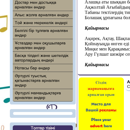
Алашқа аты шыққан ба
Достар мен достыққа
арналған әндер
Ақжолтай Ағыбайдың і
Табаны тектілердің ти
Алыс жолға арналған әндер
Болашақ ұрпағына бол
Той және мерекелік әндері
Қайырмасы
Белгілі бір тұлғаға арналған
әндер
Ақирек, Ақтау, Шақпа
Ұстаздар мен оқушыларға
Қойнауыңда өнген еді
арналған әндер
Мө
ңке
мен Қарақамыс 
Ару Гүлшат шежіре се
Басқа тілдегі және шетелдік
авторлардың әндері
Қайырмасы
Нотасы бар әндер
Әртүрлі туыстық
қатынастарға арналған
А
әндер
С
Әртүрлі мамандықтарға
арналған әндер
Топтар тізімі