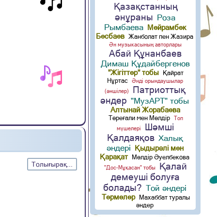
Қазақстанның
әнұраны
Роза
Рымбаева
Мейрамбек
Бесбаев
Жанболат пен Жазира
Ән музыкасының авторлары
Абай Құнанбаев
Димаш Құдайбергенов
"Жігіттер" тобы
Қайрат
Нұртас
Әнді орындаушылар
Патриоттық
(әншілер)
әндер
"МузАРТ" тобы
Алтынай Жорабаева
Төреғали мен Мөлдір
Топ
Шәмші
мүшелері
Қалдаяқов
Халық
әндері
Қыдырәлі мен
Қарақат
Мөлдір Әуелбекова
Толығырақ...
Қалай
"Дос-Мұқасан" тобы
демеуші болуға
болады?
Той әндері
Термелер
Махаббат туралы
әндер