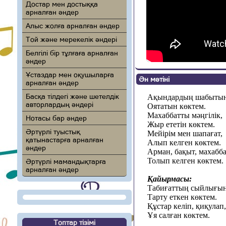
Достар мен достыққа
арналған әндер
Алыс жолға арналған әндер
Той және мерекелік әндері
Белгілі бір тұлғаға арналған
әндер
Ұстаздар мен оқушыларға
Ән мәтіні
арналған әндер
Басқа тілдегі және шетелдік
Ақындардың шабытын
авторлардың әндері
Оятатын көктем.
Махаббатты мәңгілік,
Нотасы бар әндер
Жыр ететін көктем.
Әртүрлі туыстық
Мейірім мен шапағат,
қатынастарға арналған
Алып келген көктем.
әндер
Арман, бақыт, махабба
Толып келген көктем.
Әртүрлі мамандықтарға
арналған әндер
Қайырмасы:
Табиғаттың сыйлығын
Тарту еткен көктем.
Құстар келіп, қиқулап,
Ұя салған көктем.
Топтар тізімі