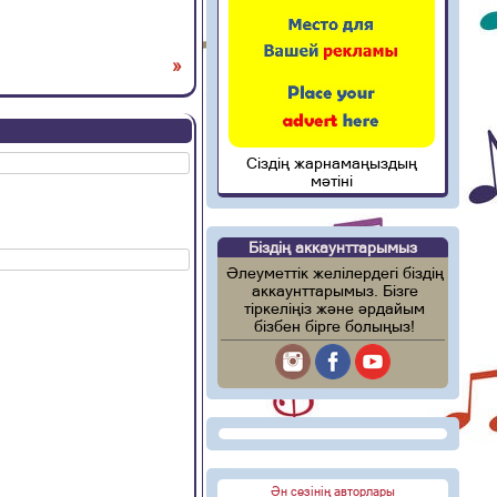
»
Сіздің жарнамаңыздың
мәтіні
Біздің аккаунттарымыз
Әлеуметтік желілердегі біздің
аккаунттарымыз. Бізге
тіркеліңіз және әрдайым
бізбен бірге болыңыз!
Ән сөзінің авторлары