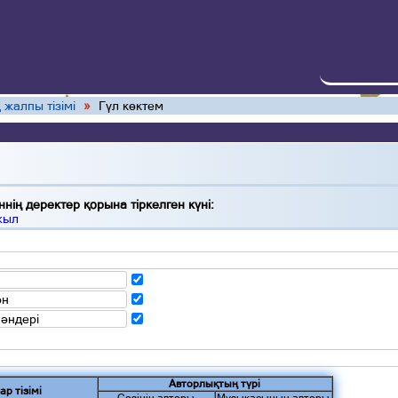
 жалпы тізімі
»
Гүл көктем
нің деректер қорына тіркелген күні:
жыл
ән
 әндері
Авторлықтың түрі
ар тізімі