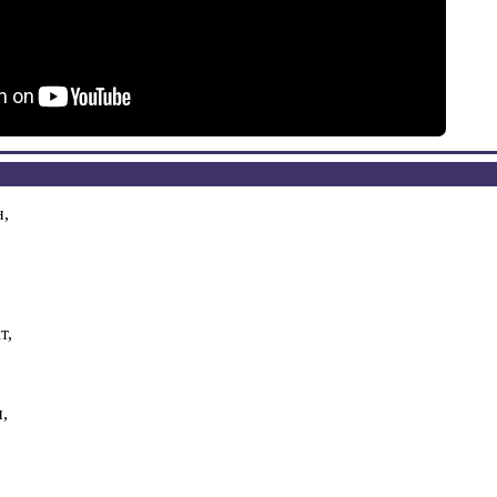
,
т,
,