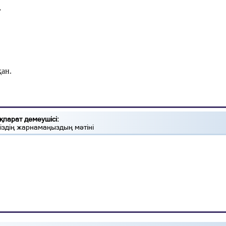
,
,
қан.
қпарат демеушісі:
іздің жарнамаңыздың мәтіні