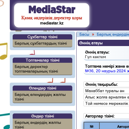
MediaStar
Қазақ әндерінің деректер қоры
mediastar.kz
Басы
»
Барлық әндердің
Сұхбаттар тізімі
Әннің атауы
Барлық сұхбаттардың тізімі
Әннің атауы:
Гүл көктем
Топтамалар тізімі
Топтама нөмірі және ән
Барлық деректер
№36, 20 наурыз 2024 
топтамаларының тізімі
Әннің тақырыбы:
Өлеңдер тізімі
Махаббат туралы ән
Барлық өлеңдердің жалпы
Алыс жолға арналған 
тізімі
Той немесе мерекелік
Әндер тізімі
Авторлар тізімі:
Барлық әндердің жалпы
тізімі
№
Авторл