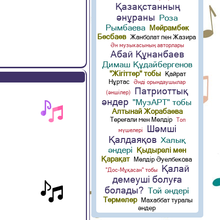
Қазақстанның
әнұраны
Роза
Рымбаева
Мейрамбек
Бесбаев
Жанболат пен Жазира
Ән музыкасының авторлары
Абай Құнанбаев
Димаш Құдайбергенов
"Жігіттер" тобы
Қайрат
Нұртас
Әнді орындаушылар
Патриоттық
(әншілер)
әндер
"МузАРТ" тобы
Алтынай Жорабаева
Төреғали мен Мөлдір
Топ
Шәмші
мүшелері
Қалдаяқов
Халық
әндері
Қыдырәлі мен
Қарақат
Мөлдір Әуелбекова
Қалай
"Дос-Мұқасан" тобы
демеуші болуға
болады?
Той әндері
Термелер
Махаббат туралы
әндер