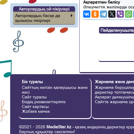
Ақпаратпен бөлісу
Әлеуметтік желілерде ос
Авторлардың ой-пікірлері
Авторлардың басқа да
қызықты пікірлері
Пайдаланушылар п
Біз туралы
Жарнама және дем
Сайттың негізін қалаушысы және
Жарнама берушілер
иесі
деректер топтамас
Сайт туралы
Ақпарат демеушіле
Біздің реквизиттеріміз
Сайтта жарнама ор
Сайт картасы
Жобаға көмек
©2021 - 2026
MediaStar.kz
– қазақ әндерінің деректер қор
Барлық құқықтар сақталған!