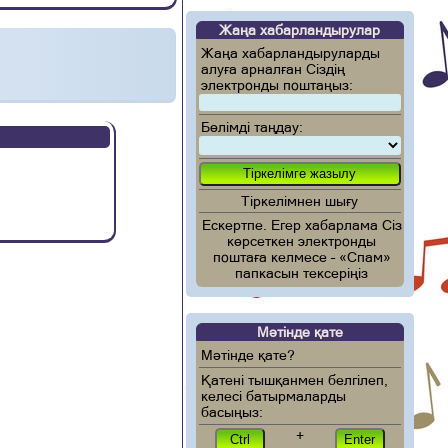
Жаңа хабарландырулар
Жаңа хабарландыруларды
алуға арналған Сіздің
электронды поштаңыз:
Бөлімді таңдау:
Тіркелімнен шығу
Ескертпе. Егер хабарлама Сіз
көрсеткен электронды
поштаға келмесе – «Спам»
папкасын тексеріңіз
Мәтінде қате
Мәтінде қате?
Қатені тышқанмен белгілеп,
келесі батырмаларды
басыңыз:
+