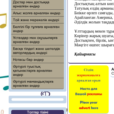
Достар мен достыққа
Достық
тың
алтын көпі
арналған әндер
Татулық елдің арманы
Биікке өрлеп самғады,
Алыс жолға арналған әндер
Арайланған Америка
,
Той және мерекелік әндері
Әділдік жолын та
ң
дад
Белгілі бір тұлғаға арналған
әндер
Ұлттардың мекен тұра
Көрінер жарық шуағы
Ұстаздар мен оқушыларға
Достықпен, бірлік, ы
арналған әндер
Мәңгіге өшпес шырағ
Басқа тілдегі және шетелдік
авторлардың әндері
Қайырмасы
Нотасы бар әндер
Әртүрлі туыстық
А
қатынастарға арналған
С
әндер
Әртүрлі мамандықтарға
арналған әндер
Топтар тізімі