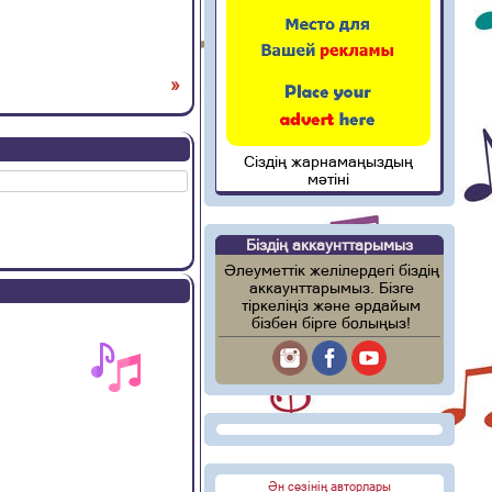
»
Сіздің жарнамаңыздың
мәтіні
Біздің аккаунттарымыз
Әлеуметтік желілердегі біздің
аккаунттарымыз. Бізге
тіркеліңіз және әрдайым
бізбен бірге болыңыз!
Ән сөзінің авторлары