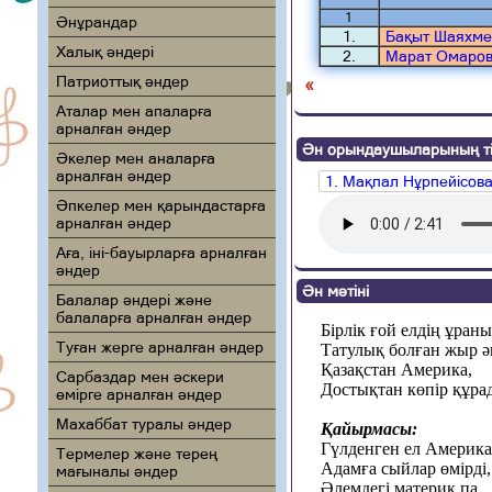
1
Әнұрандар
1.
Бақыт Шаяхме
Халық әндері
2.
Марат Омаро
Патриоттық әндер
«
Аталар мен апаларға
арналған әндер
Ән орындаушыларының ті
Әкелер мен аналарға
арналған әндер
1. Мақпал Нұрпейісов
Әпкелер мен қарындастарға
арналған әндер
Аға, іні-бауырларға арналған
әндер
Ән мәтіні
Балалар әндері және
балаларға арналған әндер
Бірлік
ғ
ой елдің ұраны
Туған жерге арналған әндер
Татулық болған жыр ә
Қазақстан Америка
,
Сарбаздар мен әскери
Достықтан көпір құра
өмірге арналған әндер
Махаббат туралы әндер
Қайырмасы:
Гүлденген ел Америка
Термелер және терең
Адамға с
ый
лар өмірді,
мағыналы әндер
Әлемдегі материк па,