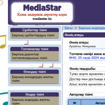
MediaStar
Қазақ әндерінің деректер қоры
mediastar.kz
Басы
»
Барлық әндердің
Сұхбаттар тізімі
Әннің атауы
Барлық сұхбаттардың тізімі
Әннің атауы:
Арайлы Америка
Топтамалар тізімі
Топтама нөмірі және ән
Барлық деректер
№40, 25 сәуір 2024 жы
топтамаларының тізімі
Әннің тақырыбы:
Өлеңдер тізімі
Туған жерге арналған 
Барлық өлеңдердің жалпы
Достар мен достыққа 
тізімі
Алыс жолға арналған 
Әндер тізімі
Авторлар тізімі:
Барлық әндердің жалпы
тізімі
№
Авторл