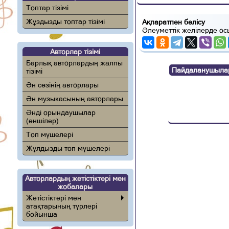
Топтар тізімі
Жұздызды топтар тізімі
Ақпаратпен бөлісу
Әлеуметтік желілерде ос
Авторлар тізімі
Барлық авторлардың жалпы
Пайдаланушылар п
тізімі
Ән сөзінің авторлары
Ән музыкасының авторлары
Әнді орындаушылар
(әншілер)
Топ мүшелері
Жұлдызды топ мүшелері
Авторлардың жетістіктері мен
жобалары
Жетістіктері мен
атақтарының түрлері
бойынша