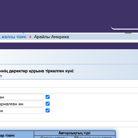
 жалпы тізімі
»
Арайлы Америка
нің деректер қорына тіркелген күні:
л
ән
арналған ән
ән
Авторлықтың түрі
ар тізімі