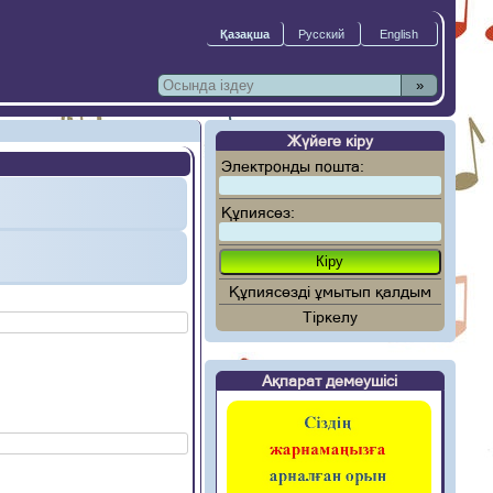
»
Жүйеге кіру
Электронды пошта:
Құпиясөз:
Құпиясөзді ұмытып қалдым
Тіркелу
Ақпарат демеушісі