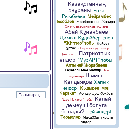
Қазақстанның
әнұраны
Роза
Рымбаева
Мейрамбек
Бесбаев
Жанболат пен Жазира
Ән музыкасының авторлары
Абай Құнанбаев
Димаш Құдайбергенов
"Жігіттер" тобы
Қайрат
Нұртас
Әнді орындаушылар
Патриоттық
(әншілер)
әндер
"МузАРТ" тобы
Алтынай Жорабаева
Төреғали мен Мөлдір
Топ
Шәмші
мүшелері
Қалдаяқов
Халық
әндері
Қыдырәлі мен
Қарақат
Мөлдір Әуелбекова
Толығырақ...
Қалай
"Дос-Мұқасан" тобы
демеуші болуға
болады?
Той әндері
Термелер
Махаббат туралы
әндер