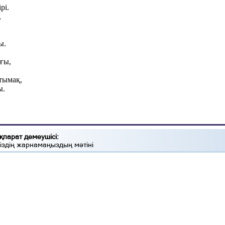
рі
.
,
ы.
ғы,
,
нтымақ
,
ы
.
қпарат демеушісі:
іздің жарнамаңыздың мәтіні