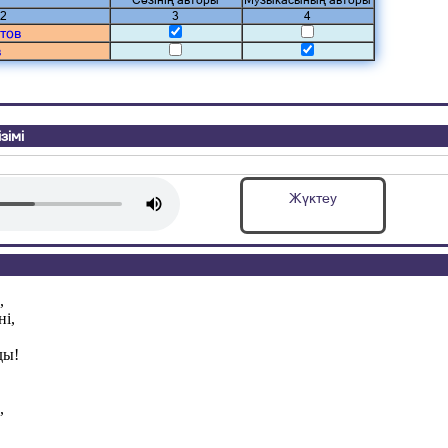
Сөзінің авторы
Музыкасының авторы
2
3
4
тов
в
зімі
а
Жүктеу
,
ні,
ды!
,