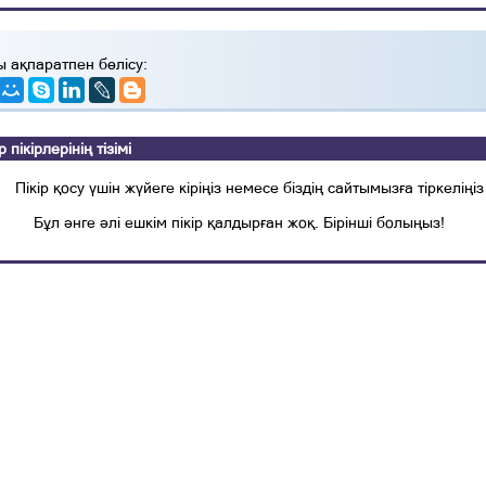
ы ақпаратпен бөлісу:
ікірлерінің тізімі
Пікір қосу үшін жүйеге кіріңіз немесе біздің сайтымызға тіркеліңіз
Бұл әнге әлі ешкім пікір қалдырған жоқ. Бірінші болыңыз!