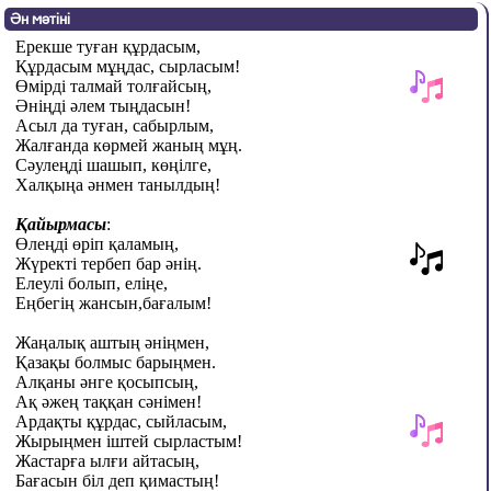
Ән мәтіні
Ерекше туған құрдасым,
Құрдасым мұңдас, сырласым!
Өмірді талмай толғайсың,
Әніңді әлем тыңдасын!
Асыл да туған, сабырлым,
Жалғанда көрмей жаның мұң.
Сәулеңді шашып, көңілге,
Халқыңа әнмен танылдың!
Қайырмасы
:
Өлеңді өріп қаламың,
Жүректі тербеп бар әнің.
Елеулі болып, еліңе,
Еңбегің жансын,бағалым!
Жаңалық аштың әніңмен,
Қазақы болмыс барыңмен.
Алқаны әнге қосыпсың,
Ақ әжең таққан сәнімен!
Ардақты құрдас, сыйласым,
Жырыңмен іштей сырластым!
Жастарға ылғи айтасың,
Бағасын біл деп қимастың!