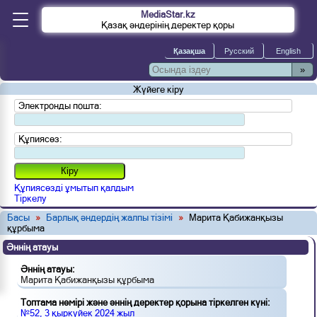
MediaStar.kz
Қазақ әндерінің деректер қоры
»
Жүйеге кіру
Электронды пошта:
Құпиясөз:
Құпиясөзді ұмытып қалдым
Тіркелу
Басы
»
Барлық әндердің жалпы тізімі
»
Марита Қабижанқызы
құрбыма
Әннің атауы
Әннің атауы:
Марита Қабижанқызы құрбыма
Топтама нөмірі және әннің деректер қорына тіркелген күні:
№52, 3 қыркүйек 2024 жыл