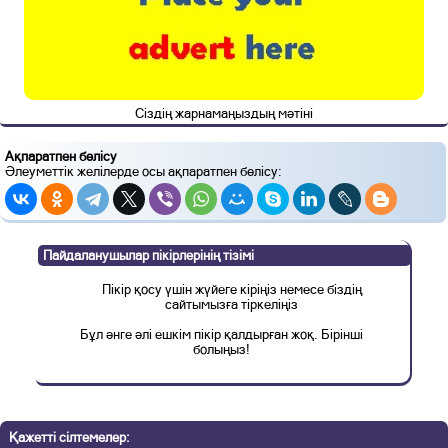
Сіздің жарнамаңыздың мәтіні
Ақпаратпен бөлісу
Әлеуметтік желілерде осы ақпаратпен бөлісу:
Пайдаланушылар пікірлерінің тізімі
Пікір қосу үшін жүйеге кіріңіз немесе біздің
сайтымызға тіркеліңіз
Бұл әнге әлі ешкім пікір қалдырған жоқ. Бірінші
болыңыз!
Қажетті сілтемелер: