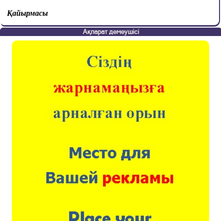
Қайырмасы
Ақпарат демеушісі