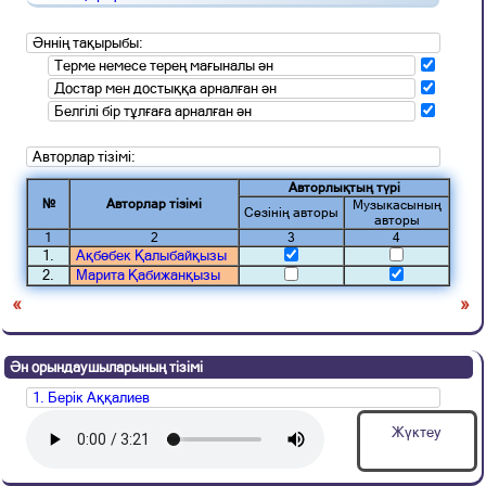
Әннің тақырыбы:
Терме немесе терең мағыналы ән
Достар мен достыққа арналған ән
Белгілі бір тұлғаға арналған ән
Авторлар тізімі:
Авторлықтың түрі
№
Авторлар тізімі
Музыкасының
Сөзінің авторы
авторы
1
2
3
4
1.
Ақбөбек Қалыбайқызы
2.
Марита Қабижанқызы
«
»
Ән орындаушыларының тізімі
1. Берік Аққалиев
Жүктеу