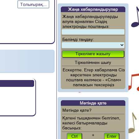
Толығырақ...
Жаңа хабарландырулар
Жаңа хабарландыруларды
алуға арналған Сіздің
электронды поштаңыз:
Бөлімді таңдау:
Тіркелімнен шығу
Ескертпе. Егер хабарлама Сіз
көрсеткен электронды
поштаға келмесе – «Спам»
папкасын тексеріңіз
Мәтінде қате
Мәтінде қате?
Қатені тышқанмен белгілеп,
келесі батырмаларды
басыңыз:
+