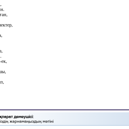
,
н.
ған,
ектер,
а,
а,
.
-ек,
шы,
п,
қпарат демеушісі:
іздің жарнамаңыздың мәтіні