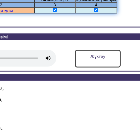
Сөзінің авторы
Музыкасының авторы
2
3
4
метұлы
зімі
Жүктеу
а,
,
.
қ.