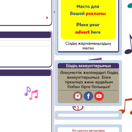
»
Сіздің жарнамаңыздың
мәтіні
Біздің аккаунттарымыз
Әлеуметтік желілердегі біздің
аккаунттарымыз. Бізге
тіркеліңіз және әрдайым
бізбен бірге болыңыз!
Ән сөзінің авторлары