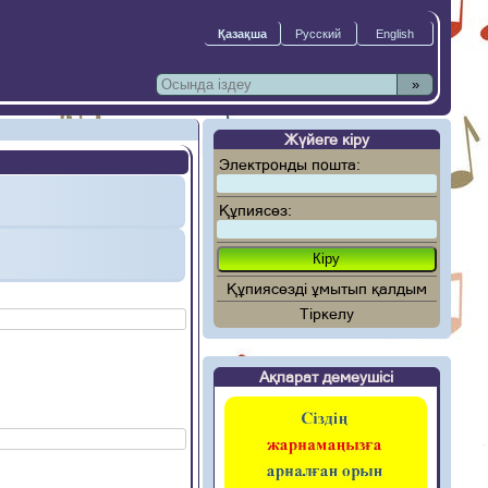
»
Жүйеге кіру
Электронды пошта:
Құпиясөз:
Құпиясөзді ұмытып қалдым
Тіркелу
Ақпарат демеушісі