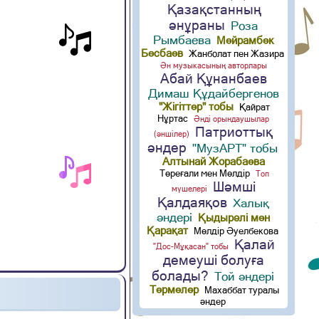
Қазақстанның
әнұраны
Роза
Рымбаева
Мейрамбек
Бесбаев
Жанболат пен Жазира
Ән музыкасының авторлары
Абай Құнанбаев
Димаш Құдайбергенов
"Жігіттер" тобы
Қайрат
Нұртас
Әнді орындаушылар
Патриоттық
(әншілер)
әндер
"МузАРТ" тобы
Алтынай Жорабаева
Төреғали мен Мөлдір
Топ
Шәмші
мүшелері
Қалдаяқов
Халық
әндері
Қыдырәлі мен
Қарақат
Мөлдір Әуелбекова
Қалай
"Дос-Мұқасан" тобы
демеуші болуға
болады?
Той әндері
Термелер
Махаббат туралы
әндер