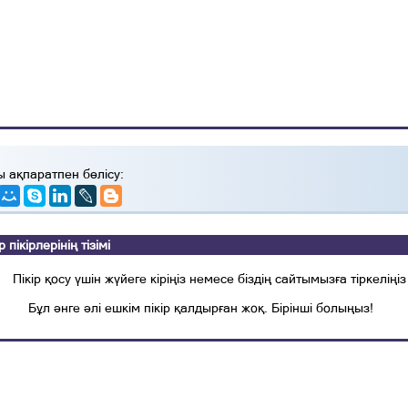
ы ақпаратпен бөлісу:
ікірлерінің тізімі
Пікір қосу үшін жүйеге кіріңіз немесе біздің сайтымызға тіркеліңіз
Бұл әнге әлі ешкім пікір қалдырған жоқ. Бірінші болыңыз!