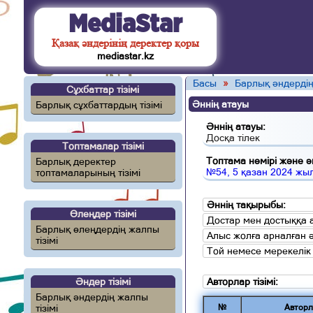
MediaStar
Қазақ әндерінің деректер қоры
mediastar.kz
Басы
»
Барлық әндердің
Сұхбаттар тізімі
Әннің атауы
Барлық сұхбаттардың тізімі
Әннің атауы:
Досқа тілек
Топтамалар тізімі
Топтама нөмірі және ән
Барлық деректер
№54, 5 қазан 2024 жы
топтамаларының тізімі
Әннің тақырыбы:
Өлеңдер тізімі
Достар мен достыққа 
Барлық өлеңдердің жалпы
Алыс жолға арналған 
тізімі
Той немесе мерекелік
Әндер тізімі
Авторлар тізімі:
Барлық әндердің жалпы
тізімі
№
Авторл