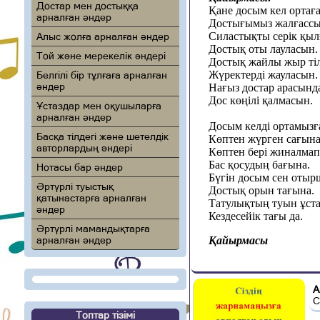
Достар мен достыққа
Қане досым кел ортаға
арналған әндер
Достығымыз жалғассы
Силастықты серік қыл
Алыс жолға арналған әндер
Достық оты лауласын.
Той және мерекелік әндері
Достық жайлы жыр тіл
Жүректерді жауласын.
Белгілі бір тұлғаға арналған
әндер
Нағыз достар арасынд
Дос көңілі қалмасын.
Ұстаздар мен оқушыларға
арналған әндер
Досым келді ортамызғ
Басқа тілдегі және шетелдік
Көптен жүрген сағына
авторлардың әндері
Көптен бері жиналмап
Бас қосудың бағына.
Нотасы бар әндер
Бүгін досым сен отыр
Әртүрлі туыстық
Достық орын тағына.
қатынастарға арналған
Татулықтың туын ұста
әндер
Кездесейік тағы да.
Әртүрлі мамандықтарға
арналған әндер
Қайырмасы
А
С
Топтар тізімі