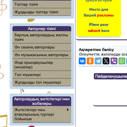
Топтар тізімі
Жұздызды топтар тізімі
Авторлар тізімі
Барлық авторлардың жалпы
тізімі
Ән сөзінің авторлары
Ақпаратпен бөлісу
Әлеуметтік желілерде ос
Ән музыкасының авторлары
Әнді орындаушылар
(әншілер)
Топ мүшелері
Пайдаланушылар п
Жұлдызды топ мүшелері
Авторлардың жетістіктері мен
жобалары
Жетістіктері мен
атақтарының түрлері
бойынша