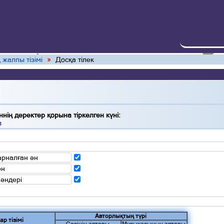
 жалпы тізімі
»
Досқа тілек
нің деректер қорына тіркелген күні:
л
арналған ән
ән
 әндері
Авторлықтың түрі
ар тізімі