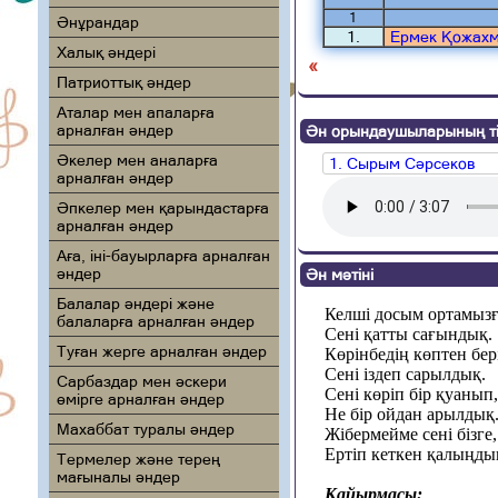
1
Әнұрандар
1.
Ермек Қожах
Халық әндері
«
Патриоттық әндер
Аталар мен апаларға
арналған әндер
Ән орындаушыларының ті
Әкелер мен аналарға
1. Сырым Сәрсеков
арналған әндер
Әпкелер мен қарындастарға
арналған әндер
Аға, іні-бауырларға арналған
әндер
Ән мәтіні
Балалар әндері және
Келші досым ортамызғ
балаларға арналған әндер
Сені қатты сағындық.
Туған жерге арналған әндер
Көрінбедің көптен бері
Сені іздеп сарылдық.
Сарбаздар мен әскери
Сені көріп бір қуанып,
өмірге арналған әндер
Не бір ойдан арылдық
Махаббат туралы әндер
Жібермейме сені бізге,
Ертіп кеткен қалыңды
Термелер және терең
мағыналы әндер
Қайырмасы: