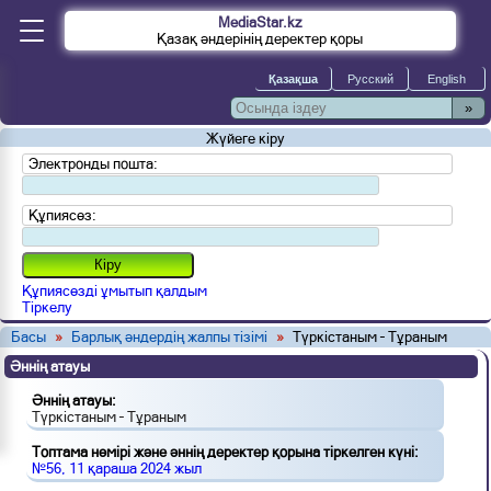
MediaStar.kz
Қазақ әндерінің деректер қоры
»
Жүйеге кіру
Электронды пошта:
Құпиясөз:
Құпиясөзді ұмытып қалдым
Тіркелу
Басы
»
Барлық әндердің жалпы тізімі
»
Түркістаным – Тұраным
Әннің атауы
Әннің атауы:
Түркістаным – Тұраным
Топтама нөмірі және әннің деректер қорына тіркелген күні:
№56, 11 қараша 2024 жыл