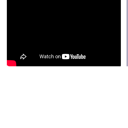
Ән мәтіні
Түркістан!
Ұлы түркі арманы,
Қайта оянып баба рух!
Тұғырына қонады,
Еркін елдің ту – бағы!
Түркістаным – Тұраным!
Қайырмасы
:
Түркістаным – Тұраным!