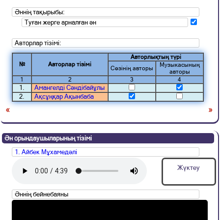
Әннің тақырыбы:
Туған жерге арналған ән
Авторлар тізімі:
Авторлықтың түрі
№
Авторлар тізімі
Музыкасының
Сөзінің авторы
авторы
1
2
3
4
1.
Амангелді Сәндібайұлы
2.
Ақсұңқар Ақынбаба
«
»
Ән орындаушыларының тізімі
1. Айбек Мұхамедәлі
Жүктеу
Әннің бейнебаяны