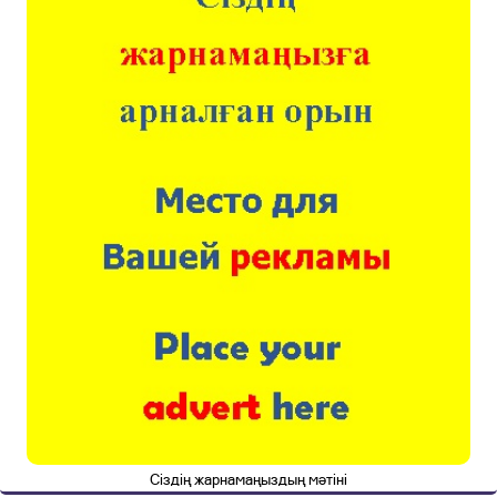
Сіздің жарнамаңыздың мәтіні