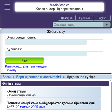
MediaStar.kz
Қазақ әндерінің деректер қоры
»
Жүйеге кіру
Электронды пошта:
Құпиясөз:
Құпиясөзді ұмытып қалдым
Тіркелу
Басы
»
Барлық әндердің жалпы тізімі
»
Әрқашанда күліңіз
Әннің атауы
Әннің атауы:
Әрқашанда күліңіз
Топтама нөмірі және әннің деректер қорына тіркелген күні:
№67, 20 мамыр 2025 жыл