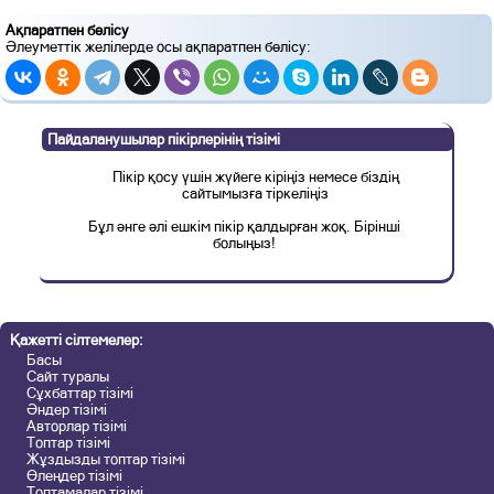
Ақпаратпен бөлісу
Әлеуметтік желілерде осы ақпаратпен бөлісу:
Пайдаланушылар пікірлерінің тізімі
Пікір қосу үшін жүйеге кіріңіз немесе біздің
сайтымызға тіркеліңіз
Бұл әнге әлі ешкім пікір қалдырған жоқ. Бірінші
болыңыз!
Қажетті сілтемелер:
Басы
Сайт туралы
Сұхбаттар тізімі
Әндер тізімі
Авторлар тізімі
Топтар тізімі
Жұздызды топтар тізімі
Өлеңдер тізімі
Топтамалар тізімі