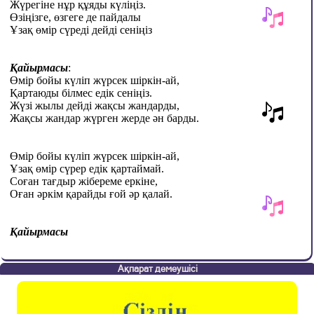
Жүрегіне нұр құяды күліңіз.
Өзіңізге, өзгеге де пайдалы
Ұзақ өмір сүреді дейді сеніңіз
Қайырмасы
:
Өмір бойы күліп жүрсек шіркін
-
ай
,
Қартаюды білмес едік сеніңіз.
Жүзі жылы дейді жақсы жандарды,
Жақсы жандар жүрген жерде ән барды
.
Өмір бойы күліп жүрсек шіркін-ай
,
Ұзақ өмір сүрер едік қартаймай.
Соған тағдыр жібереме еркіне,
Оған әркім қарайды ғой әр қалай.
Қайырмасы
Ақпарат демеушісі