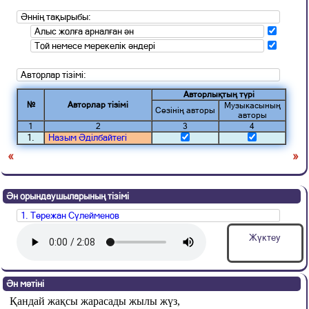
Әннің тақырыбы:
Алыс жолға арналған ән
Той немесе мерекелік әндері
Авторлар тізімі:
Авторлықтың түрі
№
Авторлар тізімі
Музыкасының
Сөзінің авторы
авторы
1
2
3
4
1.
Назым Әділбайтегі
«
»
Ән орындаушыларының тізімі
1. Төрежан Сүлейменов
Жүктеу
Ән мәтіні
Қандай жақсы жарасады жылы жүз
,