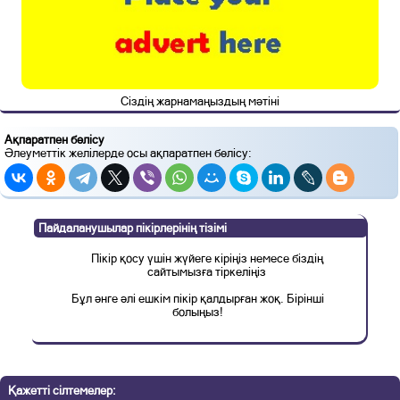
Сіздің жарнамаңыздың мәтіні
Ақпаратпен бөлісу
Әлеуметтік желілерде осы ақпаратпен бөлісу:
Пайдаланушылар пікірлерінің тізімі
Пікір қосу үшін жүйеге кіріңіз немесе біздің
сайтымызға тіркеліңіз
Бұл әнге әлі ешкім пікір қалдырған жоқ. Бірінші
болыңыз!
Қажетті сілтемелер: