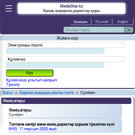
MediaStar.kz
Қазақ әндерінің деректер қоры
»
Жүйеге кіру
Электронды пошта:
Құпиясөз:
Құпиясөзді ұмытып қалдым
Тіркелу
Басы
»
Барлық әндердің жалпы тізімі
»
Сүмбем
Әннің атауы
Әннің атауы:
Сүмбем
Топтама нөмірі және әннің деректер қорына тіркелген күні:
№69, 11 маусым 2025 жыл