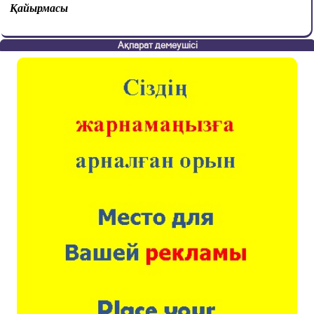
Қайырмасы
Ақпарат демеушісі