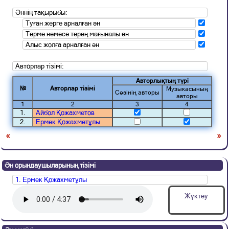
Әннің тақырыбы:
Туған жерге арналған ән
Терме немесе терең мағыналы ән
Алыс жолға арналған ән
Авторлар тізімі:
Авторлықтың түрі
№
Авторлар тізімі
Музыкасының
Сөзінің авторы
авторы
1
2
3
4
1.
Айбол Қожахметов
2.
Ермек Қожахметұлы
«
»
Ән орындаушыларының тізімі
1. Ермек Қожахметұлы
Жүктеу