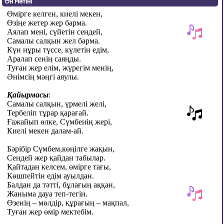
Ән мәтіні
Өмірге келген, киелі мекен,
Өзіңе жетер жер барма.
Аялап мені,
сүйетін сендей
,
Самалы салқын жел барма
.
Күн нұры түссе, күлетін едім,
Аралап сенің саяңды.
Туған жер елім, жүрегім менің,
Әнімсің мәңгі аяулы.
Қайырмасы
:
Самалы салқын, үрмелі желі,
Тербеліп тұрар қарағай.
Ғажайып өлке, Сүмбенің жері,
Киелі мекен далам-ай.
Бәрібір Сүмбем,көңілге жақын
,
Сендей жер қайдан табылар
.
Қайтадан келсем, өмірге тағы,
Көшпейтін едім ауылдан.
Балдан да тәтті, бұлағың аққан,
Жаныма дауа теп-тегін.
Өзенің – мөлдір, құрағың – мақпал,
Туған жер өмір мектебім.