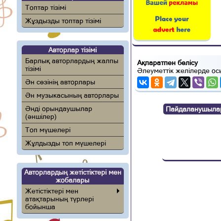
Топтар тізімі
Жұздызды топтар тізімі
Авторлар тізімі
Барлық авторлардың жалпы
Ақпаратпен бөлісу
тізімі
Әлеуметтік желілерде ос
Ән сөзінің авторлары
Ән музыкасының авторлары
Әнді орындаушылар
Пайдаланушылар п
(әншілер)
Топ мүшелері
Жұлдызды топ мүшелері
Авторлардың жетістіктері мен
жобалары
Жетістіктері мен
атақтарының түрлері
бойынша