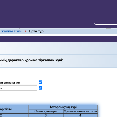
 жалпы тізімі
»
Ерте тұр
нің деректер қорына тіркелген күні:
л
мағыналы ән
ән
Авторлықтың түрі
ар тізімі
Сөзінің авторы
Музыкасының авторы
2
3
4