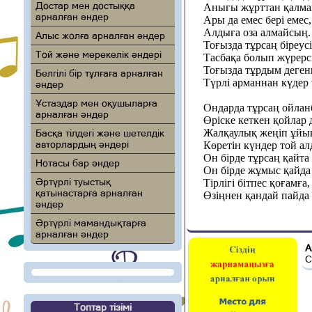
Достар мен достыққа
Анығы жұрттан қалма
арналған әндер
Ары да емес бері емес,
Алдыға оза алмайсың.
Алыс жолға арналған әндер
Тоғызда тұрсаң біреусі
Той және мерекелік әндері
Тасбақа болып жүрерс
Тоғызда тұрдым деген
Белгілі бір тұлғаға арналған
Түрлі арманнан күдер 
әндер
Ұстаздар мен оқушыларға
Ондарда тұрсаң ойлан
арналған әндер
Өріске кеткен қойлар 
Жалқаулық жеңіп ұйық
Басқа тілдегі және шетелдік
авторлардың әндері
Көретін күндер той ал
Он бірде тұрсаң қайта 
Нотасы бар әндер
Он бірде жұмыс қайда 
Әртүрлі туыстық
Тірлігі бітпес қоғамға,
қатынастарға арналған
Өзіңнен қандай пайда 
әндер
Әртүрлі мамандықтарға
арналған әндер
А
С
Топтар тізімі