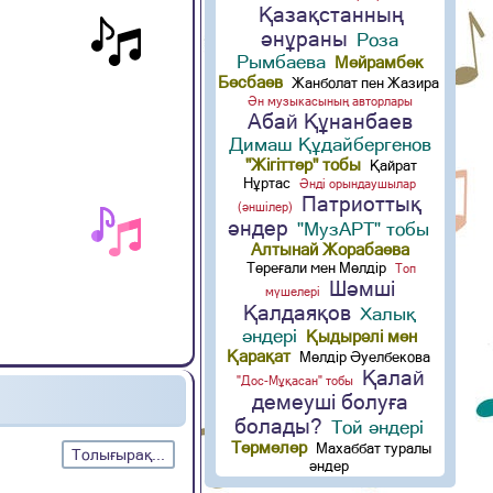
Қазақстанның
әнұраны
Роза
Рымбаева
Мейрамбек
Бесбаев
Жанболат пен Жазира
Ән музыкасының авторлары
Абай Құнанбаев
Димаш Құдайбергенов
"Жігіттер" тобы
Қайрат
Нұртас
Әнді орындаушылар
Патриоттық
(әншілер)
әндер
"МузАРТ" тобы
Алтынай Жорабаева
Төреғали мен Мөлдір
Топ
Шәмші
мүшелері
Қалдаяқов
Халық
әндері
Қыдырәлі мен
Қарақат
Мөлдір Әуелбекова
Қалай
"Дос-Мұқасан" тобы
демеуші болуға
болады?
Той әндері
Термелер
Махаббат туралы
Толығырақ...
әндер