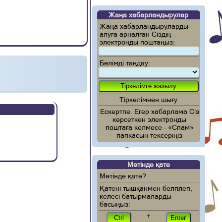
Жаңа хабарландырулар
Жаңа хабарландыруларды
алуға арналған Сіздің
электронды поштаңыз:
Бөлімді таңдау:
Тіркелімнен шығу
Ескертпе. Егер хабарлама Сіз
көрсеткен электронды
поштаға келмесе – «Спам»
папкасын тексеріңіз
Мәтінде қате
Мәтінде қате?
Қатені тышқанмен белгілеп,
келесі батырмаларды
басыңыз:
+