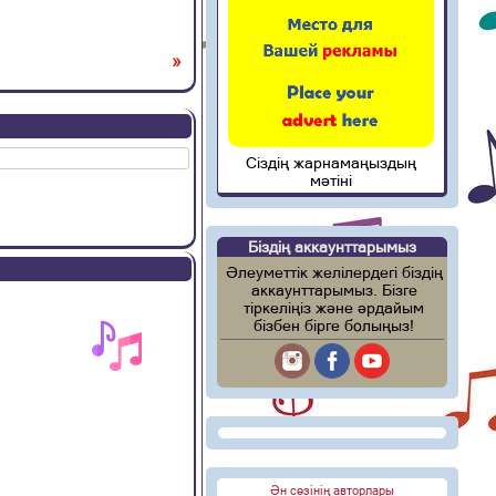
»
Сіздің жарнамаңыздың
мәтіні
Біздің аккаунттарымыз
Әлеуметтік желілердегі біздің
аккаунттарымыз. Бізге
тіркеліңіз және әрдайым
бізбен бірге болыңыз!
Ән сөзінің авторлары