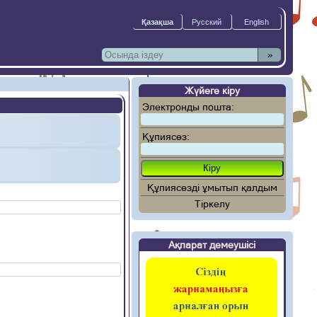
»
Жүйеге кіру
Электронды пошта:
Құпиясөз:
Құпиясөзді ұмытып қалдым
Тіркелу
Ақпарат демеушісі