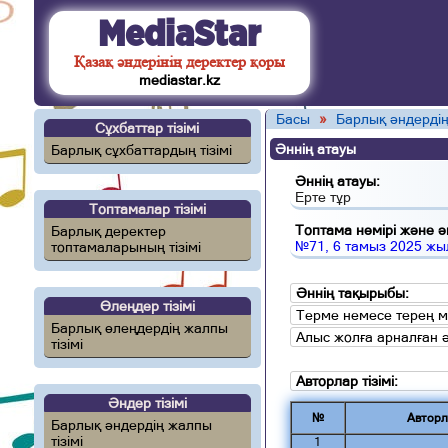
MediaStar
Қазақ әндерінің деректер қоры
mediastar.kz
Басы
»
Барлық әндердің
Сұхбаттар тізімі
Әннің атауы
Барлық сұхбаттардың тізімі
Әннің атауы:
Ерте тұр
Топтамалар тізімі
Топтама нөмірі және ән
Барлық деректер
№71, 6 тамыз 2025 жы
топтамаларының тізімі
Әннің тақырыбы:
Өлеңдер тізімі
Терме немесе терең 
Барлық өлеңдердің жалпы
Алыс жолға арналған 
тізімі
Авторлар тізімі:
Әндер тізімі
№
Авторл
Барлық әндердің жалпы
тізімі
1