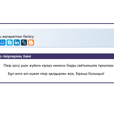
ы ақпаратпен бөлісу:
ікірлерінің тізімі
Пікір қосу үшін жүйеге кіріңіз немесе біздің сайтымызға тіркеліңіз
Бұл әнге әлі ешкім пікір қалдырған жоқ. Бірінші болыңыз!