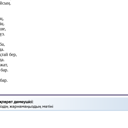
йсың.
ң,
ің.
ше,
үз.
ба,
да.
тай бер,
да.
жат,
бар.
бар.
қпарат демеушісі:
іздің жарнамаңыздың мәтіні