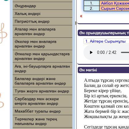
1.
Айбол Қожахм
Әнұрандар
2.
Сырым Сәрсе
Халық әндері
«
Патриоттық әндер
Аталар мен апаларға
Ән орындаушыларының ті
арналған әндер
1. Айтөре Сырымұлы
Әкелер мен аналарға
арналған әндер
Әпкелер мен қарындастарға
арналған әндер
Аға, іні-бауырларға арналған
Ән мәтіні
әндер
Балалар әндері және
Алтыда тұрсаң сергекс
балаларға арналған әндер
Балаң да солай ер жетс
Береке кірер үйіңе,
Туған жерге арналған әндер
Бір ісі артық еркексің.
Сарбаздар мен әскери
Жетіде тұрсаң еренсің,
өмірге арналған әндер
Көштен қалмай сен кел
Махаббат туралы әндер
Жата бермей бір іс жас
Жоқшылықты да жеңер
Термелер және терең
мағыналы әндер
Сегіздеде тұрсаң қанд