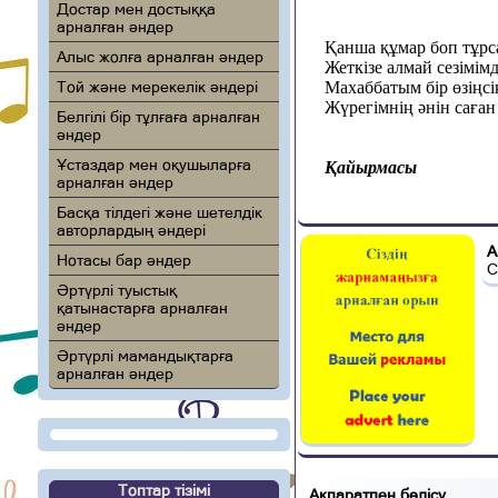
Достар мен достыққа
арналған әндер
Қанша құмар боп тұрс
Алыс жолға арналған әндер
Жеткізе алмай сезімімд
Той және мерекелік әндері
Махаббатым бір өзіңсі
Жүрегімнің әнін саған
Белгілі бір тұлғаға арналған
әндер
Ұстаздар мен оқушыларға
Қайырмасы
арналған әндер
Басқа тілдегі және шетелдік
авторлардың әндері
А
Нотасы бар әндер
С
Әртүрлі туыстық
қатынастарға арналған
әндер
Әртүрлі мамандықтарға
арналған әндер
Топтар тізімі
Ақпаратпен бөлісу