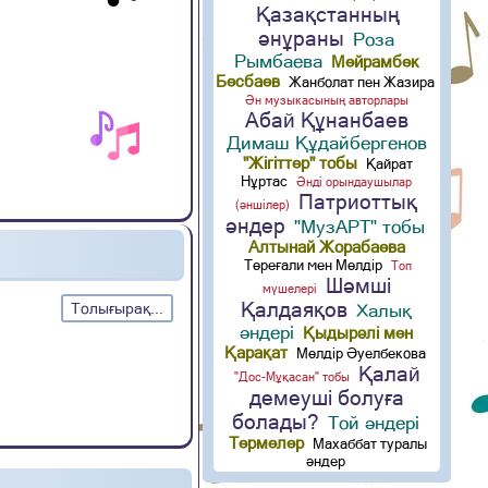
Қазақстанның
әнұраны
Роза
Рымбаева
Мейрамбек
Бесбаев
Жанболат пен Жазира
Ән музыкасының авторлары
Абай Құнанбаев
Димаш Құдайбергенов
"Жігіттер" тобы
Қайрат
Нұртас
Әнді орындаушылар
Патриоттық
(әншілер)
әндер
"МузАРТ" тобы
Алтынай Жорабаева
Төреғали мен Мөлдір
Топ
Шәмші
мүшелері
Қалдаяқов
Халық
Толығырақ...
әндері
Қыдырәлі мен
Қарақат
Мөлдір Әуелбекова
Қалай
"Дос-Мұқасан" тобы
демеуші болуға
болады?
Той әндері
Термелер
Махаббат туралы
әндер