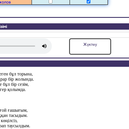
жолов
зімі
Жүктеу
еген бұл торына,
рар бір жолында.
 бұл бір сезім,
егер қолымда.
 ғой ғашығым,
ққан тасыдым.
 көңілсіз,
рап таусылдым.