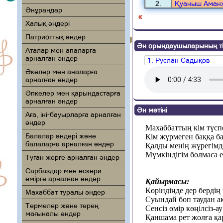
2.
Қуаныш Аман
Әнұрандар
«
Халық әндері
Патриоттық әндер
Ән орындаушыларының ті
Аталар мен апаларға
арналған әндер
1. Руслан Садықов
Әкелер мен аналарға
арналған әндер
Әпкелер мен қарындастарға
арналған әндер
Ән мәтіні
Аға, іні-бауырларға арналған
әндер
Махаббаттың кім түсп
Балалар әндері және
Кім жүрмеген баққа ба
балаларға арналған әндер
Қалды менің жүрегімде
Мүмкіндігім болмаса 
Туған жерге арналған әндер
Сарбаздар мен әскери
өмірге арналған әндер
Қайырмасы:
Көріндіңде дер бердің
Махаббат туралы әндер
Суындай боп таудан а
Термелер және терең
Сенсіз өмір көңілсіз-ау
мағыналы әндер
Қаншама рет жолға қа