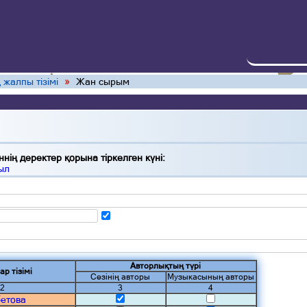
 жалпы тізімі
»
Жан сырым
нің деректер қорына тіркелген күні:
ыл
Авторлықтың түрі
ар тізімі
Сөзінің авторы
Музыкасының авторы
2
3
4
етова