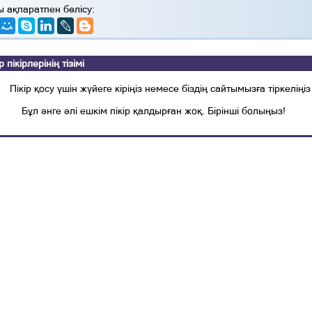
ы ақпаратпен бөлісу:
ікірлерінің тізімі
Пікір қосу үшін жүйеге кіріңіз немесе біздің сайтымызға тіркеліңіз
Бұл әнге әлі ешкім пікір қалдырған жоқ. Бірінші болыңыз!