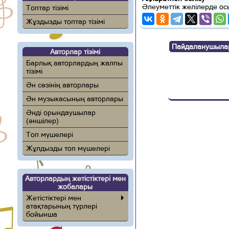
Әлеуметтік желілерде ос
Топтар тізімі
Жұздызды топтар тізімі
Пайдаланушылар п
Авторлар тізімі
Барлық авторлардың жалпы
тізімі
Ән сөзінің авторлары
Ән музыкасының авторлары
Әнді орындаушылар
(әншілер)
Топ мүшелері
Жұлдызды топ мүшелері
Авторлардың жетістіктері мен
жобалары
Жетістіктері мен
атақтарының түрлері
бойынша