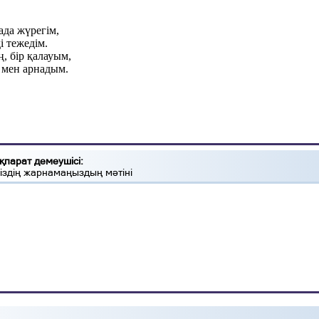
ада жүрегім,
і тежедім.
ң, бір қалауым,
 мен арнадым.
қпарат демеушісі:
іздің жарнамаңыздың мәтіні