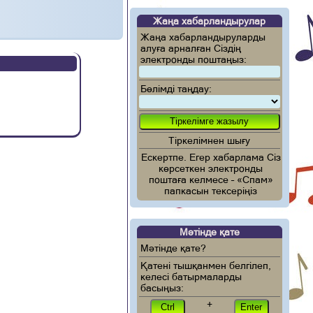
Жаңа хабарландырулар
Жаңа хабарландыруларды
алуға арналған Сіздің
электронды поштаңыз:
Бөлімді таңдау:
Тіркелімнен шығу
Ескертпе. Егер хабарлама Сіз
көрсеткен электронды
поштаға келмесе – «Спам»
папкасын тексеріңіз
Мәтінде қате
Мәтінде қате?
Қатені тышқанмен белгілеп,
келесі батырмаларды
басыңыз:
+