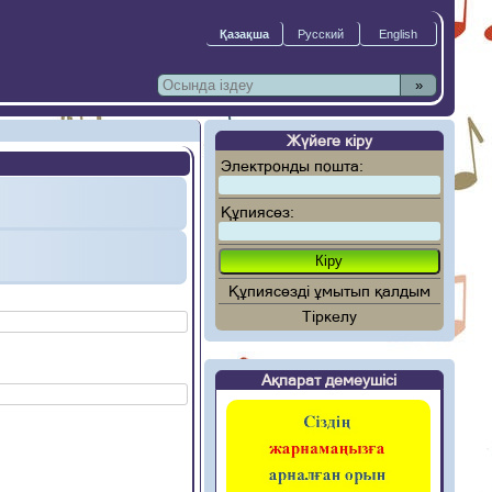
»
Жүйеге кіру
Электронды пошта:
Құпиясөз:
Құпиясөзді ұмытып қалдым
Тіркелу
Ақпарат демеушісі