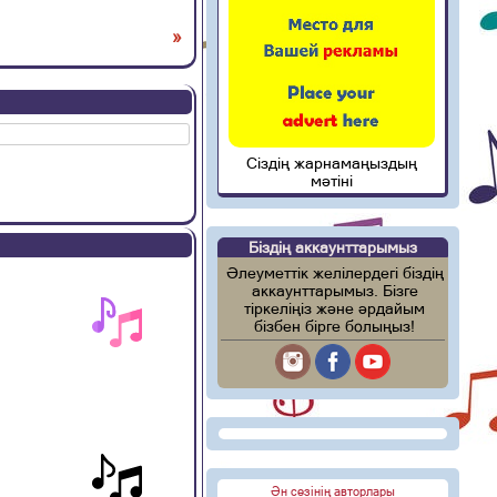
»
Сіздің жарнамаңыздың
мәтіні
Біздің аккаунттарымыз
Әлеуметтік желілердегі біздің
аккаунттарымыз. Бізге
тіркеліңіз және әрдайым
бізбен бірге болыңыз!
Ән сөзінің авторлары