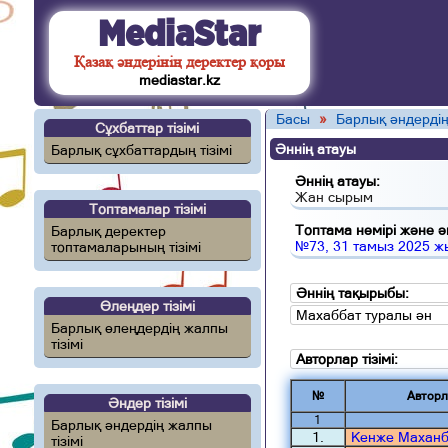
MediaStar
Қазақ әндерінің деректер қоры
mediastar.kz
Басы
»
Барлық әндердің
Сұхбаттар тізімі
Әннің атауы
Барлық сұхбаттардың тізімі
Әннің атауы:
Жан сырым
Топтамалар тізімі
Топтама нөмірі және ән
Барлық деректер
№73, 31 тамыз 2025 ж
топтамаларының тізімі
Әннің тақырыбы:
Өлеңдер тізімі
Махаббат туралы ән
Барлық өлеңдердің жалпы
тізімі
Авторлар тізімі:
№
Авторл
Әндер тізімі
1
Барлық әндердің жалпы
1.
Кенже Маханб
тізімі