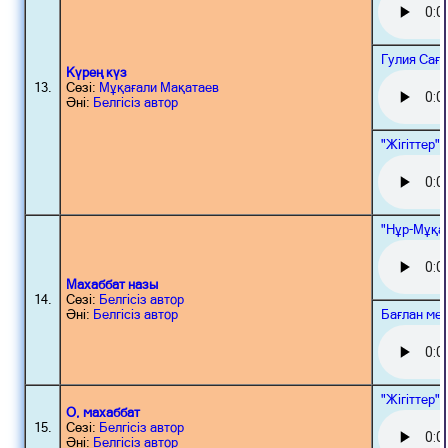
Гулия Сағ
Күрең күз
13.
Сөзі:
Мұқағали Мақатаев
Әні:
Белгісіз автор
"Жігіттер"
"Нұр-Мұқа
Махаббат назы
14.
Сөзі:
Белгісіз автор
Бағлан мен
Әні:
Белгісіз автор
"Жігіттер"
О, махаббат
15.
Сөзі:
Белгісіз автор
Әні:
Белгісіз автор