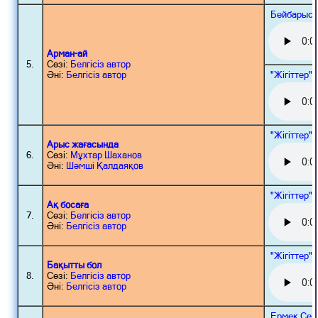
Бейбарыс 
Арман-ай
5.
Сөзі:
Белгісіз автор
"Жігіттер"
Әні:
Белгісіз автор
"Жігіттер"
Арыс жағасында
6.
Сөзі:
Мұхтар Шаханов
Әні:
Шәмші Қалдаяқов
"Жігіттер"
Ақ босаға
7.
Сөзі:
Белгісіз автор
Әні:
Белгісіз автор
"Жігіттер"
Бақытты бол
8.
Сөзі:
Белгісіз автор
Әні:
Белгісіз автор
Ермек Сер