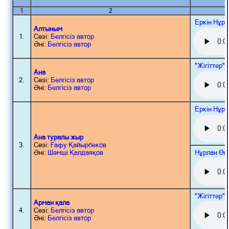
1
2
Еркін Нұр
Алтыным
1.
Сөзі:
Белгісіз автор
Әні:
Белгісіз автор
"Жігіттер"
Ана
2.
Сөзі:
Белгісіз автор
Әні:
Белгісіз автор
Еркін Нұр
Ана туралы жыр
3.
Сөзі:
Ғафу Қайырбеков
Нұрлан Өн
Әні:
Шәмші Қалдаяқов
"Жігіттер"
Арман қала
4.
Сөзі:
Белгісіз автор
Әні:
Белгісіз автор