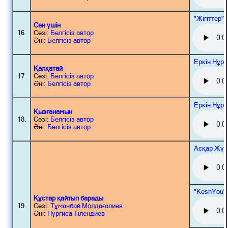
"Жігіттер"
Сен үшін
16.
Сөзі:
Белгісіз автор
Әні:
Белгісіз автор
Еркін Нұр
Қалқатай
17.
Сөзі:
Белгісіз автор
Әні:
Белгісіз автор
Еркін Нұр
Қызғанамын
18.
Сөзі:
Белгісіз автор
Әні:
Белгісіз автор
Асқар Жүн
"KeshYou"
Құстар қайтып барады
19.
Сөзі:
Тұманбай Молдағалиев
Әні:
Нұрғиса Тілендиев