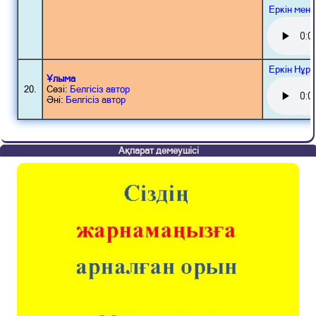
Еркін мен
Еркін Нұр
Ұлыма
20.
Сөзі:
Белгісіз автор
Әні:
Белгісіз автор
Ақпарат демеушісі