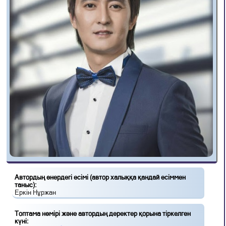
Автордың өнердегі есімі (автор халыққа қандай есіммен
таныс):
Еркін Нұржан
Топтама нөмірі және автордың деректер қорына тіркелген
күні: