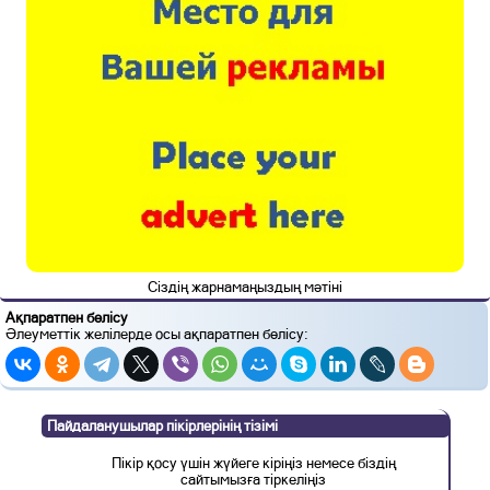
Сіздің жарнамаңыздың мәтіні
Ақпаратпен бөлісу
Әлеуметтік желілерде осы ақпаратпен бөлісу:
Пайдаланушылар пікірлерінің тізімі
Пікір қосу үшін жүйеге кіріңіз немесе біздің
сайтымызға тіркеліңіз