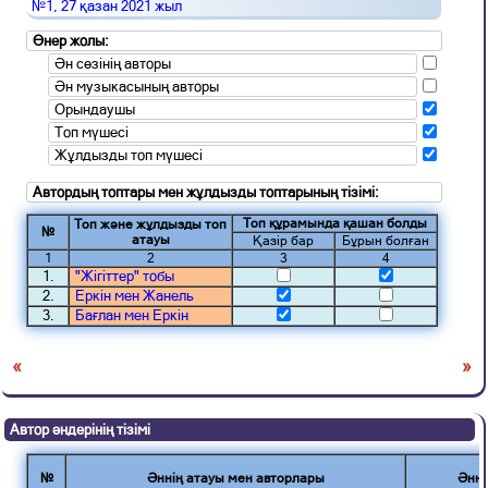
№1, 27 қазан 2021 жыл
Өнер жолы:
Ән сөзінің авторы
Ән музыкасының авторы
Орындаушы
Топ мүшесі
Жұлдызды топ мүшесі
Автордың топтары мен жұлдызды топтарының тізімі:
Топ құрамында қашан болды
Топ және жұлдызды топ
№
атауы
Қазір бар
Бұрын болған
1
2
3
4
1.
"Жігіттер" тобы
2.
Еркін мен Жанель
3.
Бағлан мен Еркін
«
»
Автор әндерінің тізімі
№
Әннің атауы мен авторлары
Әнні