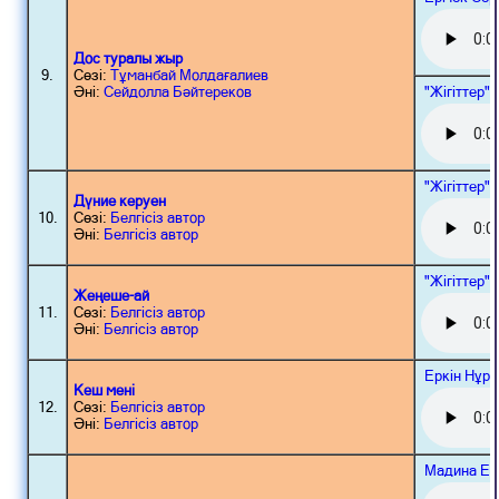
Дос туралы жыр
9.
Сөзі:
Тұманбай Молдағалиев
"Жігіттер"
Әні:
Сейдолла Бәйтереков
"Жігіттер"
Дүние керуен
10.
Сөзі:
Белгісіз автор
Әні:
Белгісіз автор
"Жігіттер"
Жеңеше-ай
11.
Сөзі:
Белгісіз автор
Әні:
Белгісіз автор
Еркін Нұр
Кеш мені
12.
Сөзі:
Белгісіз автор
Әні:
Белгісіз автор
Мадина Ер