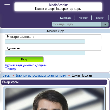
MediaStar.kz
Қазақ әндерінің деректер қоры
»
Жүйеге кіру
Электронды пошта:
Құпиясөз:
Құпиясөзді ұмытып қалдым
Тіркелу
Басы
»
Барлық авторлардың жалпы тізімі
»
Еркін Нұржан
Өнер жолы