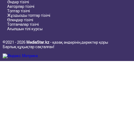
Әндер тізімі
Авторлар тізімі
Топтар тізімі
Жұздызды топтар тізімі
Өлеңдер тізімі
Топтамалар тізімі
Ағылшын тілі курсы
©2021 - 2026
MediaStar.kz
– қазақ әндерінің деректер қоры
Барлық құқықтар сақталған!