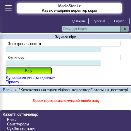
MediaStar.kz
Қазақ әндерінің деректер қоры
»
Жүйеге кіру
Электронды пошта:
Құпиясөз:
Құпиясөзді ұмытып қалдым
Тіркелу
Басы
»
"Қазақстанның еңбек сіңірген қайраткері" атағының иегерлері
Деректер қорында мұндай жазба жоқ
Қажетті сілтемелер:
Басы
Сайт туралы
Сұхбаттар тізімі