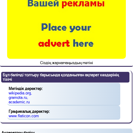
Сіздің жарнамаңыздың мәтіні
Бұл бөлімді толтыру барысында қолданылған ақпарат көздерінің
тізімі
Мәтіндік деректер:
wikipedia.org,
gramota.ru,
academic.ru
Графикалық деректер:
www.flaticon.com
Ақпаратпен бөлісу