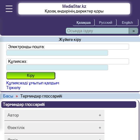
MediaStar.kz
Қазақ әндерінің деректер қоры
»
Жүйеге кіру
Электронды пошта:
Құпиясөз:
Құпиясөзді ұмытып қалдым
Тіркелу
Басы
»
Терминдер глоссарийі
Терминдер глоссарийі
Автор
Ғылыми жұмысты, жобаны, өнертабысты
Өзектілік
және т.б. әдеби немесе басқа өнер
туындысын құрушы.
Бір нәрсенің қазіргі сәттегі мәнділігі,