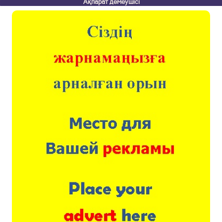
Ақпарат демеушісі