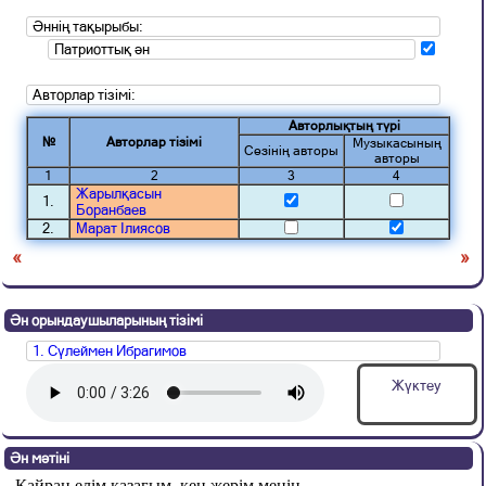
Әннің тақырыбы:
Патриоттық ән
Авторлар тізімі:
Авторлықтың түрі
№
Авторлар тізімі
Музыкасының
Сөзінің авторы
авторы
1
2
3
4
Жарылқасын
1.
Боранбаев
2.
Марат Ілиясов
«
»
Ән орындаушыларының тізімі
1. Сүлеймен Ибрагимов
Жүктеу
Ән мәтіні
Қайран елім қазағым, кең жерім менің,