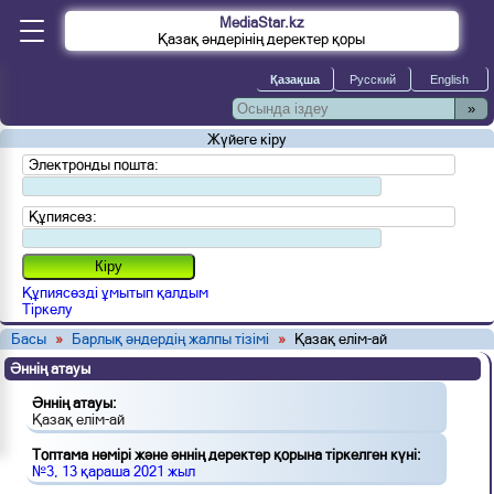
MediaStar.kz
Қазақ әндерінің деректер қоры
»
Жүйеге кіру
Электронды пошта:
Құпиясөз:
Құпиясөзді ұмытып қалдым
Тіркелу
Басы
»
Барлық әндердің жалпы тізімі
»
Қазақ елім-ай
Әннің атауы
Әннің атауы:
Қазақ елім-ай
Топтама нөмірі және әннің деректер қорына тіркелген күні:
№3, 13 қараша 2021 жыл