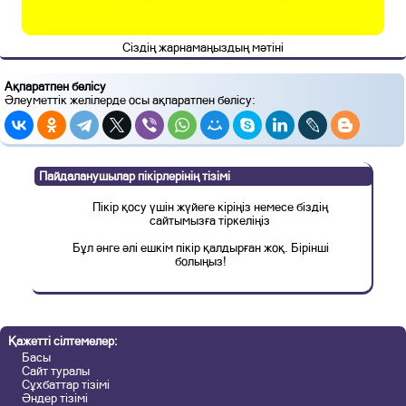
Сіздің жарнамаңыздың мәтіні
Ақпаратпен бөлісу
Әлеуметтік желілерде осы ақпаратпен бөлісу:
Пайдаланушылар пікірлерінің тізімі
Пікір қосу үшін жүйеге кіріңіз немесе біздің
сайтымызға тіркеліңіз
Бұл әнге әлі ешкім пікір қалдырған жоқ. Бірінші
болыңыз!
Қажетті сілтемелер:
Басы
Сайт туралы
Сұхбаттар тізімі
Әндер тізімі