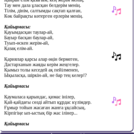
Тау мен дала ұласқан белдерім менің.
Тілім, дінім, салтымды сақтап қалған,
Көк байрақты көтерген ерлерім менің.
Қайырмасы:
Қауымдасқан таулар-ай,
Бауыр басқан баулар-ай,
Туып-өскен жерім-ай,
Қазақ елім-ай.
Қариялар қарсы алар өңін бермеген,
Дастарханын жаяды керім жеңгелер.
Қымыз толы кеседей ақ пейілменен,
Ықыласқа, шіркін-ай, не бар тең келер!?
Қайырмасы
Қаумаласа қарындас, қимас інілер,
Қай-қайдағы сөзді айтып құрдас күлімдер.
Ғұмыр тойын жасаған жанға ұқсайсың,
Кірпігіңе ып-ыстық бір жас ілінер...
Қайырмасы