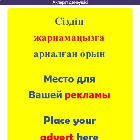
Ақпарат демеушісі