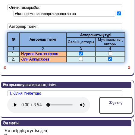
Әннің тақырыбы:
Әкелер мен аналарға арналған ән
Авторлар тізімі:
Авторлықтың түрі
№
Авторлар тізімі
Музыкасының
Сөзінің авторы
авторы
1
2
3
4
1.
Нүрила Бектемірова
2.
Әли Алпысбаев
«
»
Ән орындаушыларының тізімі
1. Әлия Үмбетова
Жүктеу
Ән мәтіні
Ұл өсірдің күнім деп,