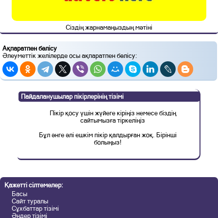
Сіздің жарнамаңыздың мәтіні
Ақпаратпен бөлісу
Әлеуметтік желілерде осы ақпаратпен бөлісу:
Пайдаланушылар пікірлерінің тізімі
Пікір қосу үшін жүйеге кіріңіз немесе біздің
сайтымызға тіркеліңіз
Бұл әнге әлі ешкім пікір қалдырған жоқ. Бірінші
болыңыз!
Қажетті сілтемелер:
Басы
Сайт туралы
Сұхбаттар тізімі
Әндер тізімі