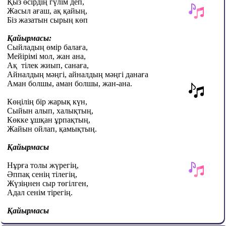
Қыз өсірдің гүлім деп,
Жасыл ағаш, ақ қайың,
Біз жазатын сырың көп
Қайырмасы:
Сыйладың өмір балаға,
Мейірімі мол, жан ана,
Ақ
тілек жиып, санаға,
Айналдың мәңгі, айналдың мәңгі данаға
Аман болшы, аман болшы, жан-ана.
Көңілің бір жарық күн,
Сыйын алып, халықтың,
Көкке ұшқан ұрпақтың,
Жайын ойлап, қамықтың.
Қайырмасы
Нұрға толы жүрегің,
Әппақ сенің тілегің,
Жүзіңнен сыр төгілген,
Адал сенім тірегің.
Қайырмасы