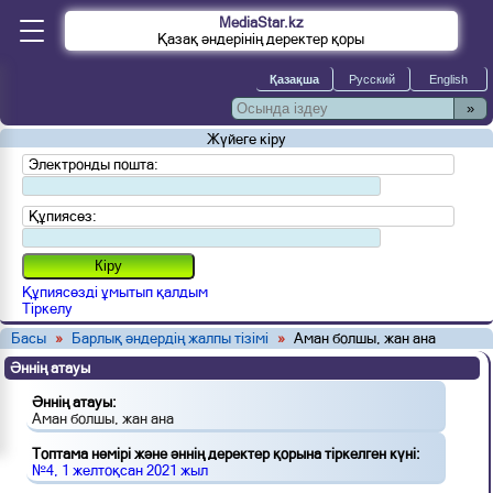
MediaStar.kz
Қазақ әндерінің деректер қоры
»
Жүйеге кіру
Электронды пошта:
Құпиясөз:
Құпиясөзді ұмытып қалдым
Тіркелу
Басы
»
Барлық әндердің жалпы тізімі
»
Аман болшы, жан ана
Әннің атауы
Әннің атауы:
Аман болшы, жан ана
Топтама нөмірі және әннің деректер қорына тіркелген күні:
№4, 1 желтоқсан 2021 жыл