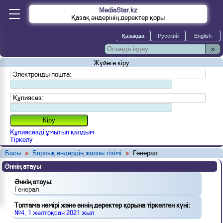
MediaStar.kz
Қазақ әндерінің деректер қоры
»
Жүйеге кіру
Электронды пошта:
Құпиясөз:
Құпиясөзді ұмытып қалдым
Тіркелу
Басы
»
Барлық әндердің жалпы тізімі
»
Генерал
Әннің атауы
Әннің атауы:
Генерал
Топтама нөмірі және әннің деректер қорына тіркелген күні:
№4, 1 желтоқсан 2021 жыл