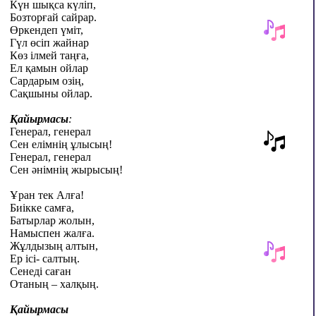
Күн шықса күліп,
Бозторғай сайрар.
Өркендеп үміт,
Гүл өсіп жайнар
Көз ілмей таңға,
Ел қамын ойлар
Сардарым озің,
Сақшыны ойлар.
Қайырмасы
:
Генерал, генерал
Сен елімнің ұлысың!
Генерал, генерал
Сен әнімнің жырысың!
Ұран тек Алға!
Биікке самға,
Батырлар жолын,
Намыспен жалға.
Жұлдызың алтын,
Ер ісі- салтың.
Сенеді саған
Отаның – халқың.
Қайырмасы