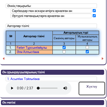
Әннің тақырыбы:
Сарбаздар мен әскери өмірге арналған ән
Әртүрлі мамандықтарға арналған ән
Авторлар тізімі:
Авторлықтың түрі
№
Авторлар тізімі
Музыкасының
Сөзінің авторы
авторы
1
2
3
4
1.
Ғабит Тұрсынбайұлы
2.
Әли Алпысбаев
«
»
Ән орындаушыларының тізімі
1. Асылбек Тойлыбаев
Жүктеу
Ән мәтіні