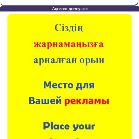
Ақпарат демеушісі