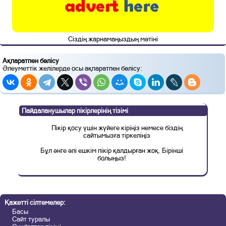
Сіздің жарнамаңыздың мәтіні
Ақпаратпен бөлісу
Әлеуметтік желілерде осы ақпаратпен бөлісу:
Пайдаланушылар пікірлерінің тізімі
Пікір қосу үшін жүйеге кіріңіз немесе біздің
сайтымызға тіркеліңіз
Бұл әнге әлі ешкім пікір қалдырған жоқ. Бірінші
болыңыз!
Қажетті сілтемелер:
Басы
Сайт туралы