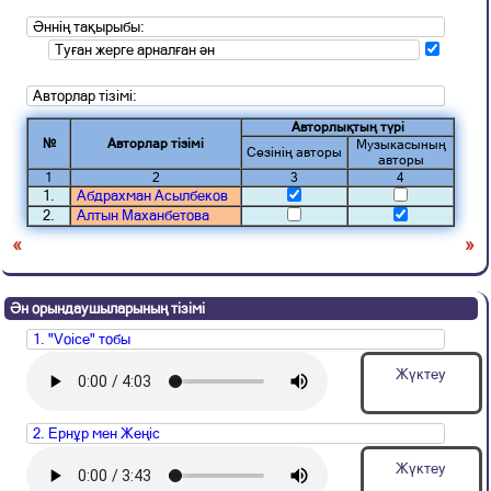
Әннің тақырыбы:
Туған жерге арналған ән
Авторлар тізімі:
Авторлықтың түрі
№
Авторлар тізімі
Музыкасының
Сөзінің авторы
авторы
1
2
3
4
1.
Абдрахман Асылбеков
2.
Алтын Маханбетова
«
»
Ән орындаушыларының тізімі
1. "Voice" тобы
Жүктеу
2. Ернұр мен Жеңіс
Жүктеу