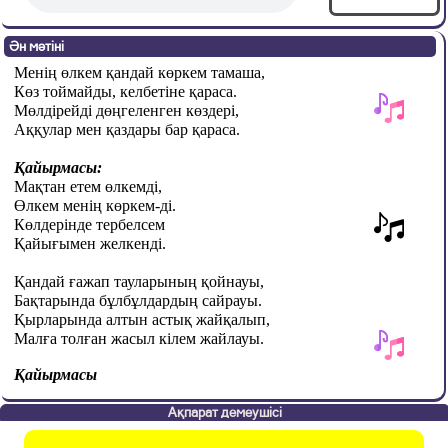
Ән мәтіні
Менің өлкем қандай көркем тамаша,
Көз тоймайды, келбетіне қараса.
Мөлдірейді дөңгеленген көздері,
Аққулар мен қаздары бар қараса.
Қайырмасы:
Мақтан етем өлкемді,
Өлкем менің көркем-ді.
Көлдерінде тербелсем
Қайығымен желкенді.
Қандай ғажап тауларының қойнауы,
Бақтарында бұлбұлдардың сайрауы.
Қырларында алтын астық жайқалып,
Малға толған жасыл кілем жайлауы.
Қайырмасы
Ақпарат демеушісі