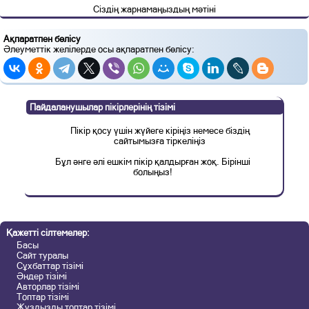
Сіздің жарнамаңыздың мәтіні
Ақпаратпен бөлісу
Әлеуметтік желілерде осы ақпаратпен бөлісу:
Пайдаланушылар пікірлерінің тізімі
Пікір қосу үшін жүйеге кіріңіз немесе біздің
сайтымызға тіркеліңіз
Бұл әнге әлі ешкім пікір қалдырған жоқ. Бірінші
болыңыз!
Қажетті сілтемелер:
Басы
Сайт туралы
Сұхбаттар тізімі
Әндер тізімі
Авторлар тізімі
Топтар тізімі
Жұздызды топтар тізімі