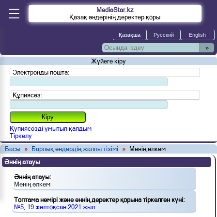
MediaStar.kz
Қазақ әндерінің деректер қоры
»
Жүйеге кіру
Электронды пошта:
Құпиясөз:
Құпиясөзді ұмытып қалдым
Тіркелу
Басы
»
Барлық әндердің жалпы тізімі
»
Менің өлкем
Әннің атауы
Әннің атауы:
Менің өлкем
Топтама нөмірі және әннің деректер қорына тіркелген күні:
№5, 19 желтоқсан 2021 жыл