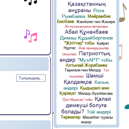
Қазақстанның
әнұраны
Роза
Рымбаева
Мейрамбек
Бесбаев
Жанболат пен Жазира
Ән музыкасының авторлары
Абай Құнанбаев
Димаш Құдайбергенов
"Жігіттер" тобы
Қайрат
Нұртас
Әнді орындаушылар
Патриоттық
(әншілер)
әндер
"МузАРТ" тобы
Алтынай Жорабаева
Төреғали мен Мөлдір
Топ
Шәмші
мүшелері
Толығырақ...
Қалдаяқов
Халық
әндері
Қыдырәлі мен
Қарақат
Мөлдір Әуелбекова
Қалай
"Дос-Мұқасан" тобы
демеуші болуға
болады?
Той әндері
Термелер
Махаббат туралы
әндер