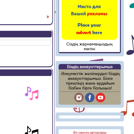
»
Сіздің жарнамаңыздың
мәтіні
Біздің аккаунттарымыз
Әлеуметтік желілердегі біздің
аккаунттарымыз. Бізге
тіркеліңіз және әрдайым
бізбен бірге болыңыз!
Ән сөзінің авторлары