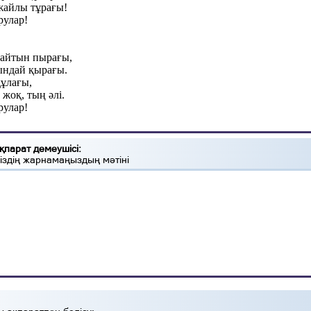
айлы тұрағы!
рулар!
йтын пырағы,
ндай қырағы.
құлағы,
жоқ, тың әлі.
рулар!
қпарат демеушісі:
іздің жарнамаңыздың мәтіні