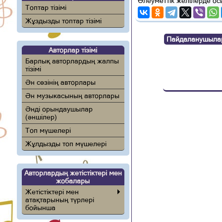
Әлеуметтік желілерде ос
Топтар тізімі
Жұздызды топтар тізімі
Пайдаланушылар п
Авторлар тізімі
Барлық авторлардың жалпы
тізімі
Ән сөзінің авторлары
Ән музыкасының авторлары
Әнді орындаушылар
(әншілер)
Топ мүшелері
Жұлдызды топ мүшелері
Авторлардың жетістіктері мен
жобалары
Жетістіктері мен
атақтарының түрлері
бойынша