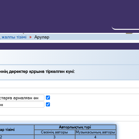
 жалпы тізімі
»
Арулар
нің деректер қорына тіркелген күні:
тарға арналған ән
ән
Авторлықтың түрі
ар тізімі
Сөзінің авторы
Музыкасының авторы
2
3
4