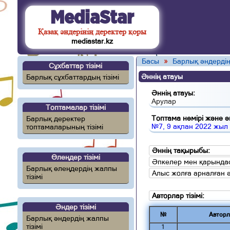
MediaStar
Қазақ әндерінің деректер қоры
mediastar.kz
Басы
»
Барлық әндердің
Сұхбаттар тізімі
Әннің атауы
Барлық сұхбаттардың тізімі
Әннің атауы:
Арулар
Топтамалар тізімі
Топтама нөмірі және ән
Барлық деректер
№7, 9 ақпан 2022 жыл
топтамаларының тізімі
Әннің тақырыбы:
Өлеңдер тізімі
Әпкелер мен қарындас
Барлық өлеңдердің жалпы
Алыс жолға арналған 
тізімі
Авторлар тізімі:
Әндер тізімі
№
Авторл
Барлық әндердің жалпы
тізімі
1