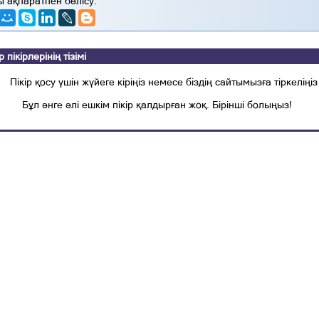
ы ақпаратпен бөлісу:
ікірлерінің тізімі
Пікір қосу үшін жүйеге кіріңіз немесе біздің сайтымызға тіркеліңіз
Бұл әнге әлі ешкім пікір қалдырған жоқ. Бірінші болыңыз!