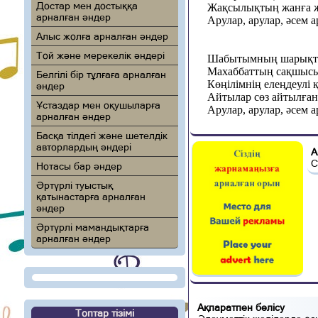
Достар мен достыққа
Жақсылықтың жанға ж
арналған әндер
Арулар, арулар, әсем а
Алыс жолға арналған әндер
Той және мерекелік әндері
Шабытымның шарықта
Махаббаттың сақшысы
Белгілі бір тұлғаға арналған
Көңілімнің елеңдеулі 
әндер
Айтылар сөз айтылған 
Ұстаздар мен оқушыларға
Арулар, арулар, әсем а
арналған әндер
Басқа тілдегі және шетелдік
авторлардың әндері
А
С
Нотасы бар әндер
Әртүрлі туыстық
қатынастарға арналған
әндер
Әртүрлі мамандықтарға
арналған әндер
Ақпаратпен бөлісу
Топтар тізімі