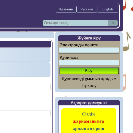
»
Жүйеге кіру
Электронды пошта:
Құпиясөз:
Құпиясөзді ұмытып қалдым
Тіркелу
Ақпарат демеушісі