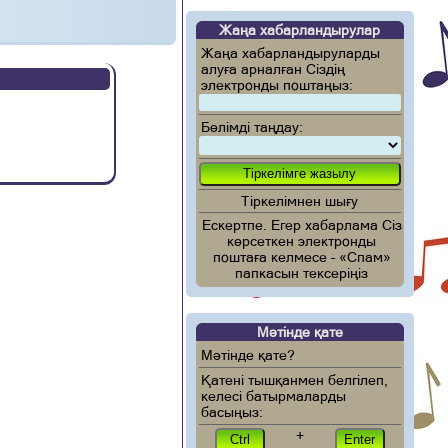
Жаңа хабарландырулар
Жаңа хабарландыруларды
алуға арналған Сіздің
электронды поштаңыз:
Бөлімді таңдау:
Тіркелімнен шығу
Ескертпе. Егер хабарлама Сіз
көрсеткен электронды
поштаға келмесе – «Спам»
папкасын тексеріңіз
Мәтінде қате
Мәтінде қате?
Қатені тышқанмен белгілеп,
келесі батырмаларды
басыңыз:
+