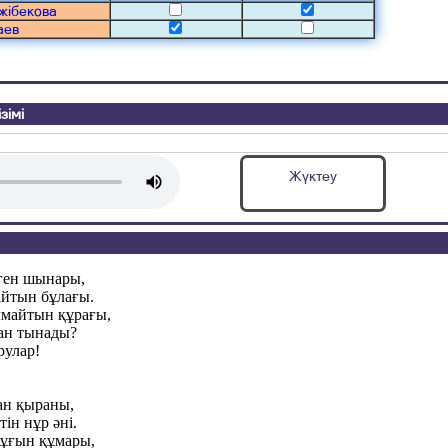
жібекова
аев
зімі
Жүктеу
еген шынары,
йтын бұлағы.
майтын құрағы,
ан тынады?
рулар!
ан қыраны,
тін нұр әні.
ұғын құмары,