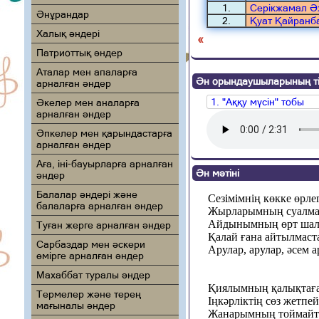
1.
Серікжамал Ә
Әнұрандар
2.
Қуат Қайранб
Халық әндері
«
Патриоттық әндер
Аталар мен апаларға
Ән орындаушыларының ті
арналған әндер
1. "Аққу мүсін" тобы
Әкелер мен аналарға
арналған әндер
Әпкелер мен қарындастарға
арналған әндер
Аға, іні-бауырларға арналған
Ән мәтіні
әндер
Балалар әндері және
Сезімімнің көкке өрл
балаларға арналған әндер
Жырларымның суалма
Айдынымның өрт шал
Туған жерге арналған әндер
Қалай ғана айтылмаст
Сарбаздар мен әскери
Арулар, арулар, әсем а
өмірге арналған әндер
Махаббат туралы әндер
Қиялымның қалықтағ
Термелер және терең
Іңкәрліктің сөз жетпей
мағыналы әндер
Жанарымның тоймайт