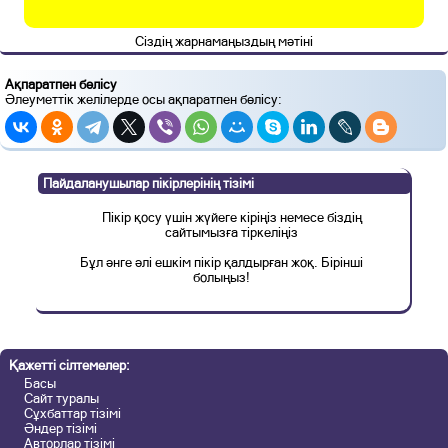
Сіздің жарнамаңыздың мәтіні
Ақпаратпен бөлісу
Әлеуметтік желілерде осы ақпаратпен бөлісу:
Пайдаланушылар пікірлерінің тізімі
Пікір қосу үшін жүйеге кіріңіз немесе біздің
сайтымызға тіркеліңіз
Бұл әнге әлі ешкім пікір қалдырған жоқ. Бірінші
болыңыз!
Қажетті сілтемелер:
Басы
Сайт туралы
Сұхбаттар тізімі
Әндер тізімі
Авторлар тізімі