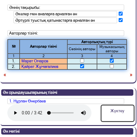
Әннің тақырыбы:
Әкелер мен аналарға арналған ән
Әртүрлі туыстық қатынастарға арналған ән
Авторлар тізімі:
Авторлықтың түрі
№
Авторлар тізімі
Музыкасының
Сөзінің авторы
авторы
1
2
3
4
1.
Марат Омаров
2.
Қайрат Жұмағалиев
«
»
Ән орындаушыларының тізімі
1. Нұрлан Өнербаев
Жүктеу
Ән мәтіні