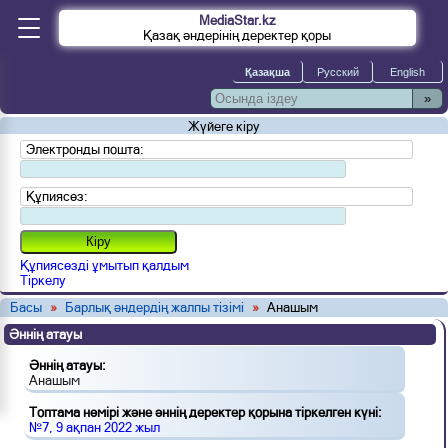
MediaStar.kz
Қазақ әндерінің деректер қоры
»
Жүйеге кіру
Электронды пошта:
Құпиясөз:
Құпиясөзді ұмытып қалдым
Тіркелу
Басы
»
Барлық әндердің жалпы тізімі
»
Анашым
Әннің атауы
Әннің атауы:
Анашым
Топтама нөмірі және әннің деректер қорына тіркелген күні:
№7, 9 ақпан 2022 жыл