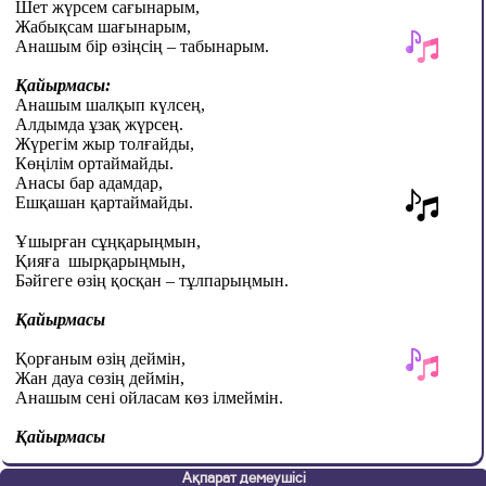
Шет жүрсем сағынарым,
Жабықсам шағынарым,
Анашым бір өзіңсің – табынарым.
Қайырмасы:
Анашым шалқып күлсең,
Алдымда ұзақ жүрсең.
Жүрегім жыр толғайды,
Көңілім ортаймайды.
Анасы бар адамдар,
Ешқашан қартаймайды.
Ұшырған сұңқарыңмын,
Қияға
шырқарыңмын,
Бәйгеге өзің қосқан – тұлпарыңмын.
Қайырмасы
Қорғаным өзің деймін,
Жан дауа сөзің деймін,
Анашым сені ойласам көз ілмеймін.
Қайырмасы
Ақпарат демеушісі