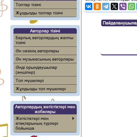
Топтар тізімі
Жұздызды топтар тізімі
Пайдаланушылар п
Авторлар тізімі
Барлық авторлардың жалпы
тізімі
Ән сөзінің авторлары
Ән музыкасының авторлары
Әнді орындаушылар
(әншілер)
Топ мүшелері
Жұлдызды топ мүшелері
Авторлардың жетістіктері мен
жобалары
Жетістіктері мен
атақтарының түрлері
бойынша