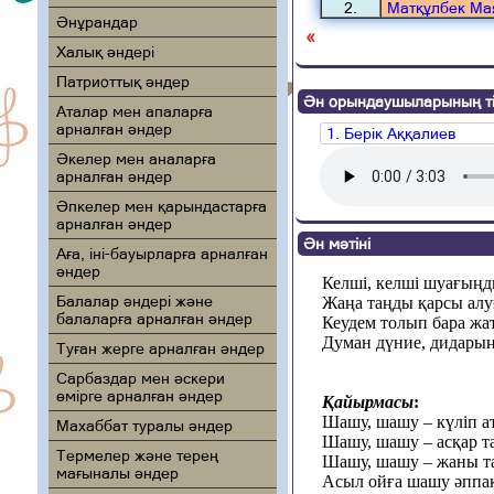
2.
Матқұлбек Ма
Әнұрандар
«
Халық әндері
Патриоттық әндер
Ән орындаушыларының ті
Аталар мен апаларға
арналған әндер
1. Берік Аққалиев
Әкелер мен аналарға
арналған әндер
Әпкелер мен қарындастарға
арналған әндер
Ән мәтіні
Аға, іні-бауырларға арналған
әндер
Келші, келші шуағың
Балалар әндері және
Жаңа таңды қарсы алу
балаларға арналған әндер
Кеудем толып бара жа
Думан дүние, дидары
Туған жерге арналған әндер
Сарбаздар мен әскери
өмірге арналған әндер
Қайырмасы
:
Шашу, шашу – күліп ат
Махаббат туралы әндер
Шашу, шашу – асқар та
Термелер және терең
Шашу, шашу – жаны та
мағыналы әндер
Асыл ойға шашу әппақ