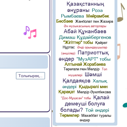
Қазақстанның
әнұраны
Роза
Рымбаева
Мейрамбек
Бесбаев
Жанболат пен Жазира
Ән музыкасының авторлары
Абай Құнанбаев
Димаш Құдайбергенов
"Жігіттер" тобы
Қайрат
Нұртас
Әнді орындаушылар
Патриоттық
(әншілер)
әндер
"МузАРТ" тобы
Алтынай Жорабаева
Төреғали мен Мөлдір
Топ
Шәмші
мүшелері
Толығырақ...
Қалдаяқов
Халық
әндері
Қыдырәлі мен
Қарақат
Мөлдір Әуелбекова
Қалай
"Дос-Мұқасан" тобы
демеуші болуға
болады?
Той әндері
Термелер
Махаббат туралы
әндер