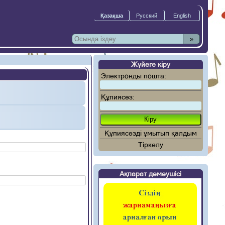
»
Жүйеге кіру
Электронды пошта:
Құпиясөз:
Құпиясөзді ұмытып қалдым
Тіркелу
Ақпарат демеушісі