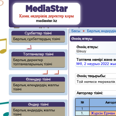
MediaStar
Қазақ әндерінің деректер қоры
mediastar.kz
Басы
»
Барлық әндердің
Сұхбаттар тізімі
Әннің атауы
Барлық сұхбаттардың тізімі
Әннің атауы:
Шашу
Топтамалар тізімі
Топтама нөмірі және ән
Барлық деректер
№8, 2 наурыз 2022 жы
топтамаларының тізімі
Әннің тақырыбы:
Өлеңдер тізімі
Той немесе мерекелік
Барлық өлеңдердің жалпы
тізімі
Авторлар тізімі:
№
Авторл
Әндер тізімі
1
Барлық әндердің жалпы
1.
Жүрсін Ерман
тізімі