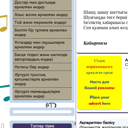
Достар мен достыққа
арналған әндер
Шашу, шашу шаттығы 
Алыс жолға арналған әндер
Шуағыңды төге берші 
Той және мерекелік әндері
Ізгіліктің хабаршысы с
Сен қуаныш алып келд
Белгілі бір тұлғаға арналған
әндер
Ұстаздар мен оқушыларға
Қайырмасы
арналған әндер
Басқа тілдегі және шетелдік
авторлардың әндері
А
С
Нотасы бар әндер
Әртүрлі туыстық
қатынастарға арналған
әндер
Әртүрлі мамандықтарға
арналған әндер
Ақпаратпен бөлісу
Топтар тізімі
Әлеуметтік желілерде ос