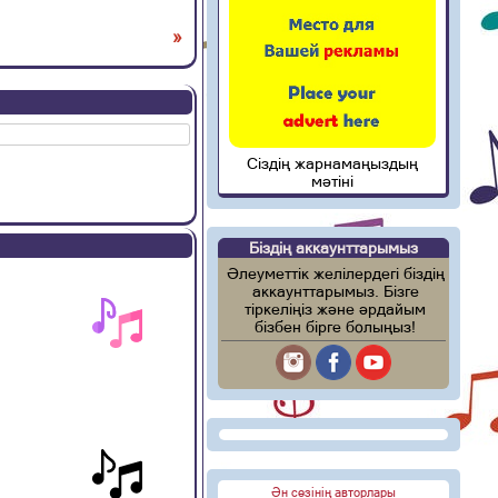
»
Сіздің жарнамаңыздың
мәтіні
Біздің аккаунттарымыз
Әлеуметтік желілердегі біздің
аккаунттарымыз. Бізге
тіркеліңіз және әрдайым
бізбен бірге болыңыз!
Ән сөзінің авторлары