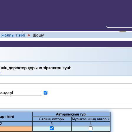
 жалпы тізімі
»
Шашу
нің деректер қорына тіркелген күні:
л
 әндері
Авторлықтың түрі
ар тізімі
Сөзінің авторы
Музыкасының авторы
2
3
4