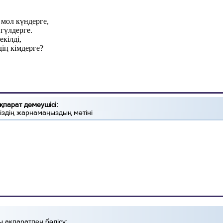
мол күндерге,
гүлдерге.
екілді,
ің кімдерге?
қпарат демеушісі:
іздің жарнамаңыздың мәтіні
ы ақпаратпен бөлісу: