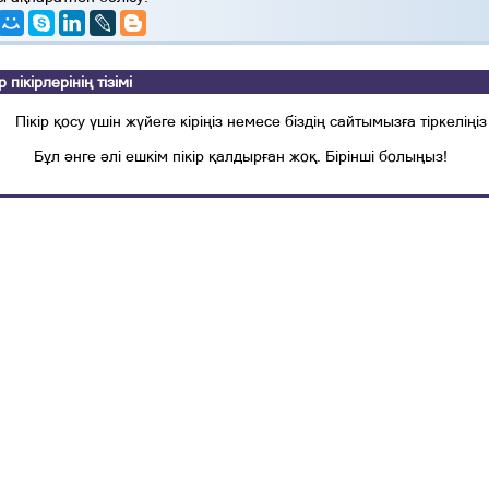
ікірлерінің тізімі
Пікір қосу үшін жүйеге кіріңіз немесе біздің сайтымызға тіркеліңіз
Бұл әнге әлі ешкім пікір қалдырған жоқ. Бірінші болыңыз!