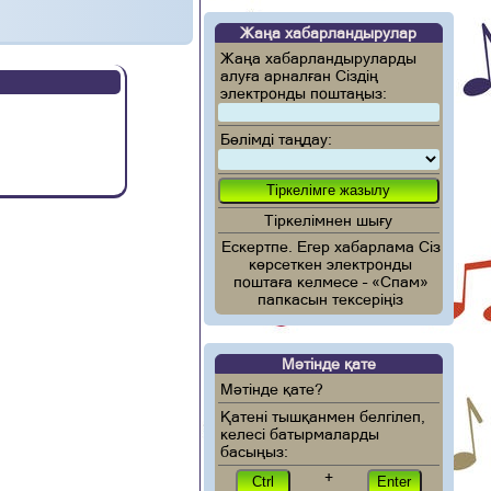
Жаңа хабарландырулар
Жаңа хабарландыруларды
алуға арналған Сіздің
электронды поштаңыз:
Бөлімді таңдау:
Тіркелімнен шығу
Ескертпе. Егер хабарлама Сіз
көрсеткен электронды
поштаға келмесе – «Спам»
папкасын тексеріңіз
Мәтінде қате
Мәтінде қате?
Қатені тышқанмен белгілеп,
келесі батырмаларды
басыңыз:
+