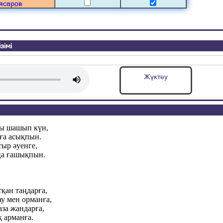
ясаров
зімі
Жүктеу
ды шашып күн,
ға асықпын.
тыр әуенге,
ңа ғашықпын.
қан таңдарға,
у мен орманға,
за жандарға,
 арманға.