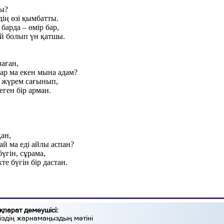
ты?
дің өзі қымбатты.
барда – өмір бар,
ай болып үн қатшы.
аған,
ар ма екен мына адам?
н жүрем сағынып,
еген бір арман.
ан,
й ма еді айлы аспан?
үгін, сұрама,
е бүгін бір дастан.
қпарат демеушісі:
іздің жарнамаңыздың мәтіні