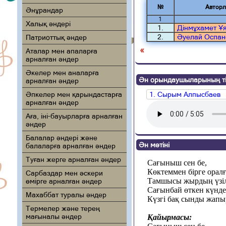
№
Авторл
Әнұрандар
1
Халық әндері
1.
Дінмұхамет Ұ
2.
Әуелай Оспан
Патриоттық әндер
«
Аталар мен апаларға
арналған әндер
Әкелер мен аналарға
Ән орындаушыларының ті
арналған әндер
Әпкелер мен қарындастарға
1. Сырым Алпысбаев
арналған әндер
Аға, іні-бауырларға арналған
әндер
Балалар әндері және
Ән мәтіні
балаларға арналған әндер
Туған жерге арналған әндер
Сағыныш сен бе,
Көктеммен бірге оралғ
Сарбаздар мен әскери
Тамшысы жырдың үзіл
өмірге арналған әндер
Сағынбай өткен күндер
Махаббат туралы әндер
Күзгі бақ сынды жапы
Термелер және терең
мағыналы әндер
Қайырмасы: