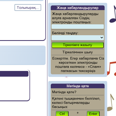
Толығырақ...
Жаңа хабарландырулар
Жаңа хабарландыруларды
алуға арналған Сіздің
электронды поштаңыз:
Бөлімді таңдау:
Тіркелімнен шығу
Ескертпе. Егер хабарлама Сіз
көрсеткен электронды
поштаға келмесе – «Спам»
папкасын тексеріңіз
Мәтінде қате
Мәтінде қате?
Қатені тышқанмен белгілеп,
келесі батырмаларды
басыңыз:
+