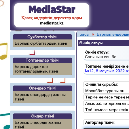
MediaStar
Қазақ әндерінің деректер қоры
mediastar.kz
Басы
»
Барлық әндердің
Сұхбаттар тізімі
Әннің атауы
Барлық сұхбаттардың тізімі
Әннің атауы:
Сағыныш сен бе
Топтамалар тізімі
Топтама нөмірі және ән
Барлық деректер
№12, 8 маусым 2022 
топтамаларының тізімі
Әннің тақырыбы:
Өлеңдер тізімі
Махаббат туралы ән
Барлық өлеңдердің жалпы
Терме немесе терең 
тізімі
Алыс жолға арналған 
Той немесе мерекелік
Әндер тізімі
Барлық әндердің жалпы
Авторлар тізімі:
тізімі