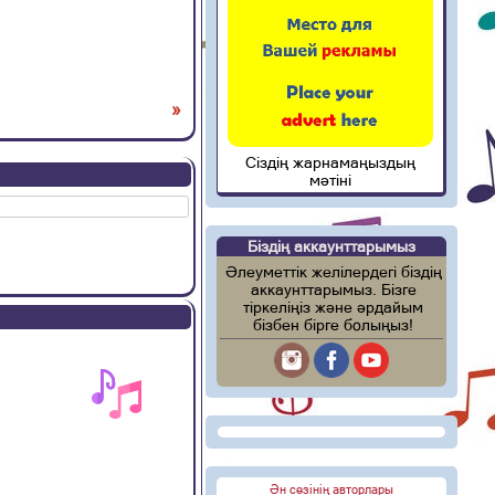
»
Сіздің жарнамаңыздың
мәтіні
Біздің аккаунттарымыз
Әлеуметтік желілердегі біздің
аккаунттарымыз. Бізге
тіркеліңіз және әрдайым
бізбен бірге болыңыз!
Ән сөзінің авторлары