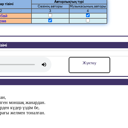
Авторлықтың түрі
ар тізімі
Сөзінің авторы
Музыкасының авторы
2
3
4
ябай
ова
зімі
Жүктеу
ан,
ген моншақ жанардан.
ден күдер үздім бе,
рағы желмен тоналған.