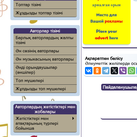
Топтар тізімі
Жұздызды топтар тізімі
Авторлар тізімі
Барлық авторлардың жалпы
тізімі
Ән сөзінің авторлары
Ақпаратпен бөлісу
Ән музыкасының авторлары
Әлеуметтік желілерде ос
Әнді орындаушылар
(әншілер)
Топ мүшелері
Пайдаланушылар п
Жұлдызды топ мүшелері
Авторлардың жетістіктері мен
жобалары
Жетістіктері мен
атақтарының түрлері
бойынша