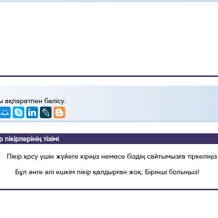
ы ақпаратпен бөлісу:
ікірлерінің тізімі
Пікір қосу үшін жүйеге кіріңіз немесе біздің сайтымызға тіркеліңіз
Бұл әнге әлі ешкім пікір қалдырған жоқ. Бірінші болыңыз!