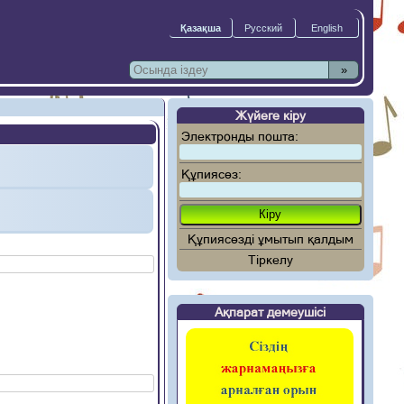
»
Жүйеге кіру
Электронды пошта:
Құпиясөз:
Құпиясөзді ұмытып қалдым
Тіркелу
Ақпарат демеушісі