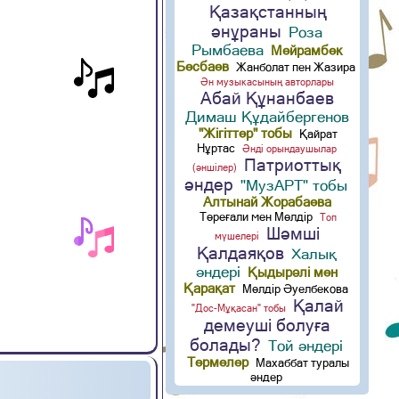
Қазақстанның
әнұраны
Роза
Рымбаева
Мейрамбек
Бесбаев
Жанболат пен Жазира
Ән музыкасының авторлары
Абай Құнанбаев
Димаш Құдайбергенов
"Жігіттер" тобы
Қайрат
Нұртас
Әнді орындаушылар
Патриоттық
(әншілер)
әндер
"МузАРТ" тобы
Алтынай Жорабаева
Төреғали мен Мөлдір
Топ
Шәмші
мүшелері
Қалдаяқов
Халық
әндері
Қыдырәлі мен
Қарақат
Мөлдір Әуелбекова
Қалай
"Дос-Мұқасан" тобы
демеуші болуға
болады?
Той әндері
Термелер
Махаббат туралы
әндер