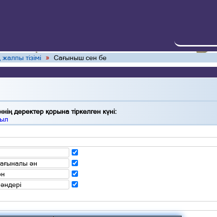
 жалпы тізімі
»
Сағыныш сен бе
нің деректер қорына тіркелген күні:
жыл
мағыналы ән
ән
 әндері