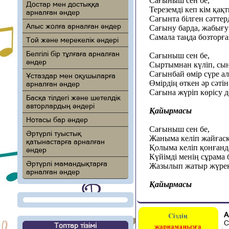
Сағыныш сен бе,
Достар мен достыққа
Тереземді кеп кім қақ
арналған әндер
Сағынта білген сәттер
Алыс жолға арналған әндер
Сағыну барда, жабығу 
Самала таңда бозторғ
Той және мерекелік әндері
Белгілі бір тұлғаға арналған
Сағыныш сен бе,
әндер
Сыртымнан күліп, сын
Сағынбай өмір сүре ал
Ұстаздар мен оқушыларға
Өмірдің өткен әр сәті
арналған әндер
Сағына жүріп көрісу д
Басқа тілдегі және шетелдік
авторлардың әндері
Қайырмасы
Нотасы бар әндер
Сағыныш сен бе,
Әртүрлі туыстық
Жаныма келіп жайғасқ
қатынастарға арналған
Қолыма келіп қонғанда
әндер
Күйімді менің сұрама б
Әртүрлі мамандықтарға
Жазылып жатыр жүрект
арналған әндер
Қайырмасы
А
С
Топтар тізімі