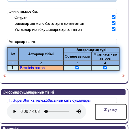
Әннің тақырыбы:
Әнұран
Балалар әні және балаларға арналған ән
Ұстаздар мен оқушыларға арналған ән
Авторлар тізімі:
Авторлықтың түрі
№
Авторлар тізімі
Музыкасының
Сөзінің авторы
авторы
1
2
3
4
1.
Белгісіз автор
«
»
Ән орындаушыларының тізімі
1. SuperStar.kz тележобасының қатысушылары
Жүктеу
Ән мәтіні