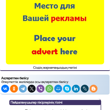
Сіздің жарнамаңыздың мәтіні
Ақпаратпен бөлісу
Әлеуметтік желілерде осы ақпаратпен бөлісу:
Пайдаланушылар пікірлерінің тізімі