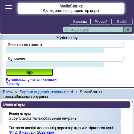
MediaStar.kz
Қазақ әндерінің деректер қоры
»
Жүйеге кіру
Электронды пошта:
Құпиясөз:
Құпиясөзді ұмытып қалдым
Тіркелу
Басы
»
Барлық әндердің жалпы тізімі
»
SuperStar.kz
тележобасының әнұраны
Әннің атауы
Әннің атауы:
SuperStar.kz тележобасының әнұраны
Топтама нөмірі және әннің деректер қорына тіркелген күні:
№12, 8 маусым 2022 жыл