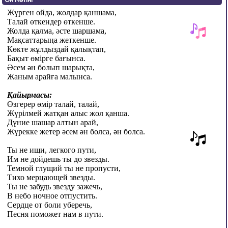
Жүрген ойда, жолдар қаншама,
Талай өткендер өткенше.
Жолда қалма, әсте шаршама,
Мақсаттарыңа жеткенше.
Көкте жұлдыздай қалықтап,
Бақыт өмірге бағынса.
Әсем ән болып шарықта,
Жаным арайға малынса.
Қайырмасы:
Өзгерер өмір талай, талай,
Жүрілмей жатқан алыс жол қанша.
Дүние шашар алтын арай,
Жүрекке жетер әсем ән болса, ән болса.
Ты не ищи, легкого пути,
Им не дойдешь ты до звезды.
Темной глущий ты не пропусти,
Тихо мерцающей звезды.
Ты не забудь звезду зажечь,
В небо ночное отпустить.
Сердце от боли уберечь,
Песня поможет нам в пути.