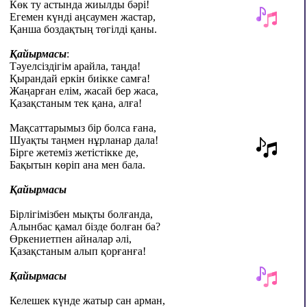
Көк ту астында жиылды бәрі!
Егемен күнді аңсаумен жастар,
Қанша боздақтың төгілді қаны.
Қайырмасы
:
Тәуелсіздігім арайла, таңда!
Қырандай еркін биікке самға!
Жаңарған елім, жасай бер жаса,
Қазақстаным тек қана, алға!
Мақсаттарымыз бір болса ғана,
Шуақты таңмен нұрланар дала!
Бірге жетеміз жетістікке де,
Бақытын көріп ана мен бала.
Қайырмасы
Бірлігімізбен мықты болғанда,
Алынбас қамал бізде болған ба?
Өркениетпен айналар әлі,
Қазақстаным алып қорғанға!
Қайырмасы
Келешек күнде жатыр сан арман,