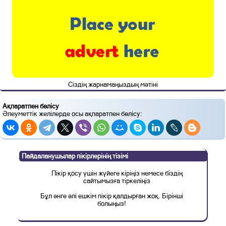
Сіздің жарнамаңыздың мәтіні
Ақпаратпен бөлісу
Әлеуметтік желілерде осы ақпаратпен бөлісу:
Пайдаланушылар пікірлерінің тізімі
Пікір қосу үшін жүйеге кіріңіз немесе біздің
сайтымызға тіркеліңіз
Бұл әнге әлі ешкім пікір қалдырған жоқ. Бірінші
болыңыз!