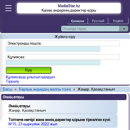
MediaStar.kz
Қазақ әндерінің деректер қоры
»
Жүйеге кіру
Электронды пошта:
Құпиясөз:
Құпиясөзді ұмытып қалдым
Тіркелу
Басы
»
Барлық әндердің жалпы тізімі
»
Жаңар, Қазақстаным
Әннің атауы
Әннің атауы:
Жаңар, Қазақстаным
Топтама нөмірі және әннің деректер қорына тіркелген күні:
№15, 23 қыркүйек 2022 жыл