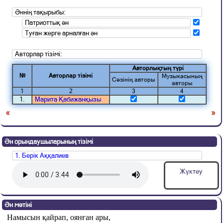
Әннің тақырыбы:
Патриоттық ән
Туған жерге арналған ән
Авторлар тізімі:
Авторлықтың түрі
№
Авторлар тізімі
Музыкасының
Сөзінің авторы
авторы
1
2
3
4
1.
Марита Қабижанқызы
«
»
Ән орындаушыларының тізімі
1. Берік Аққалиев
Жүктеу
Ән мәтіні
Намысын қайрап, оянған ары,