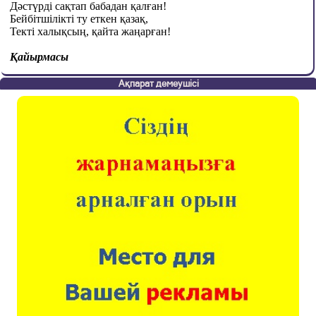
Дәстүрді сақтап бабадан қалған!
Бейбітшілікті ту еткен қазақ,
Текті халықсың, қайта жаңарған!
Қайырмасы
Ақпарат демеушісі