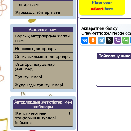
Топтар тізімі
Жұздызды топтар тізімі
Ақпаратпен бөлісу
Авторлар тізімі
Әлеуметтік желілерде ос
Барлық авторлардың жалпы
тізімі
Ән сөзінің авторлары
Пайдаланушылар п
Ән музыкасының авторлары
Әнді орындаушылар
(әншілер)
Топ мүшелері
Жұлдызды топ мүшелері
Авторлардың жетістіктері мен
жобалары
Жетістіктері мен
атақтарының түрлері
бойынша