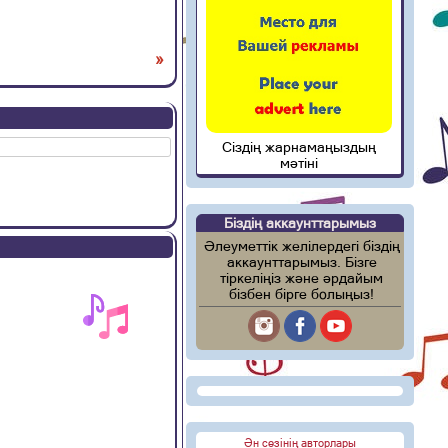
»
Сіздің жарнамаңыздың
мәтіні
Біздің аккаунттарымыз
Әлеуметтік желілердегі біздің
аккаунттарымыз. Бізге
тіркеліңіз және әрдайым
бізбен бірге болыңыз!
Ән сөзінің авторлары