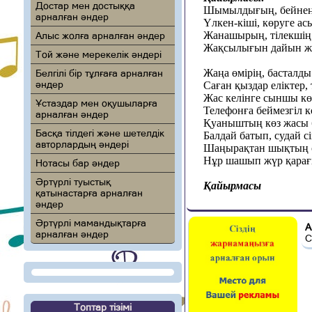
Достар мен достыққа
Шымылдығың, бейнеңд
арналған әндер
Үлкен-кіші, көруге ас
Жанашырың, тілекшің
Алыс жолға арналған әндер
Жақсылығын дайын жү
Той және мерекелік әндері
Жаңа өмірің, басталды 
Белгілі бір тұлғаға арналған
әндер
Саған қыздар еліктер, 
Жас келінге сыншы кө
Ұстаздар мен оқушыларға
Телефонға беймезгіл к
арналған әндер
Қуаныштың көз жасы 
Басқа тілдегі және шетелдік
Балдай батып, судай с
авторлардың әндері
Шаңырақтан шықтың се
Нұр шашып жүр қарағы
Нотасы бар әндер
Әртүрлі туыстық
Қайырмасы
қатынастарға арналған
әндер
Әртүрлі мамандықтарға
А
арналған әндер
С
Топтар тізімі