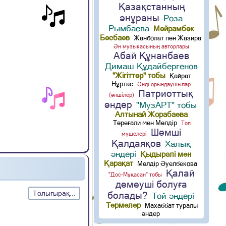
Қазақстанның
әнұраны
Роза
Рымбаева
Мейрамбек
Бесбаев
Жанболат пен Жазира
Ән музыкасының авторлары
Абай Құнанбаев
Димаш Құдайбергенов
"Жігіттер" тобы
Қайрат
Нұртас
Әнді орындаушылар
Патриоттық
(әншілер)
әндер
"МузАРТ" тобы
Алтынай Жорабаева
Төреғали мен Мөлдір
Топ
Шәмші
мүшелері
Қалдаяқов
Халық
әндері
Қыдырәлі мен
Қарақат
Мөлдір Әуелбекова
Қалай
"Дос-Мұқасан" тобы
демеуші болуға
Толығырақ...
болады?
Той әндері
Термелер
Махаббат туралы
әндер