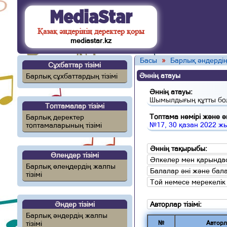
MediaStar
Қазақ әндерінің деректер қоры
mediastar.kz
Басы
»
Барлық әндердің
Сұхбаттар тізімі
Әннің атауы
Барлық сұхбаттардың тізімі
Әннің атауы:
Шымылдығың құтты бо
Топтамалар тізімі
Топтама нөмірі және ән
Барлық деректер
№17, 30 қазан 2022 ж
топтамаларының тізімі
Әннің тақырыбы:
Өлеңдер тізімі
Әпкелер мен қарындас
Барлық өлеңдердің жалпы
Балалар әні және бал
тізімі
Той немесе мерекелік
Әндер тізімі
Авторлар тізімі:
Барлық әндердің жалпы
тізімі
№
Авторл