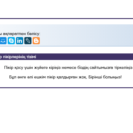
ы ақпаратпен бөлісу:
ікірлерінің тізімі
Пікір қосу үшін жүйеге кіріңіз немесе біздің сайтымызға тіркеліңіз
Бұл әнге әлі ешкім пікір қалдырған жоқ. Бірінші болыңыз!