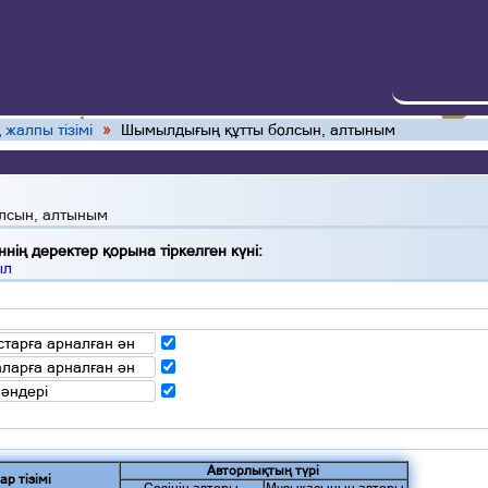
 жалпы тізімі
»
Шымылдығың құтты болсын, алтыным
лсын, алтыным
нің деректер қорына тіркелген күні:
ыл
тарға арналған ән
аларға арналған ән
 әндері
Авторлықтың түрі
ар тізімі