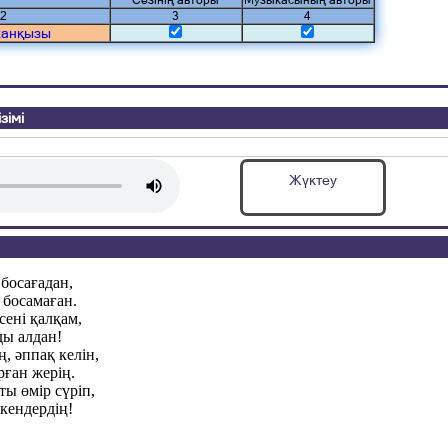
Сөзінің авторы
Музыкасының авторы
2
3
4
жанқызы
зімі
Жүктеу
босағадан,
 босамаған.
ені қалқам,
ды алдан!
, әппақ келін,
рған жерің.
ы өмір сүріп,
кендердің!