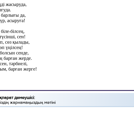
і жасыруда,
ығуда.
 барлығы да,
р, асыруға!
біле-білсең,
түсінші, сен!
п, сөз қылады,
өп үңілсең!
болсын сенде,
ің барған жерде.
н, тәрбиелі,
м, барған жерге!
қпарат демеушісі:
іздің жарнамаңыздың мәтіні