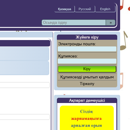
»
Жүйеге кіру
Электронды пошта:
Құпиясөз:
Құпиясөзді ұмытып қалдым
Тіркелу
Ақпарат демеушісі