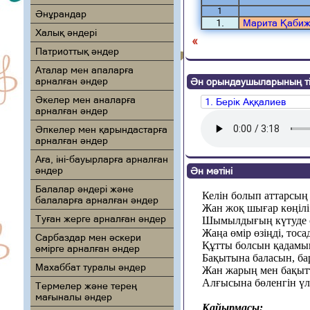
1
Әнұрандар
1.
Марита Қаби
Халық әндері
«
Патриоттық әндер
Аталар мен апаларға
арналған әндер
Ән орындаушыларының ті
Әкелер мен аналарға
1. Берік Аққалиев
арналған әндер
Әпкелер мен қарындастарға
арналған әндер
Аға, іні-бауырларға арналған
әндер
Ән мәтіні
Балалар әндері және
Келін болып аттарсың 
балаларға арналған әндер
Жан жоқ шығар көңілі
Туған жерге арналған әндер
Шымылдығың күтуде с
Жаңа өмір өзіңді, тоса
Сарбаздар мен әскери
Құтты болсын қадамың
өмірге арналған әндер
Бақытына баласын, ба
Махаббат туралы әндер
Жан жарың мен бақытт
Алғысына бөленгін үл
Термелер және терең
мағыналы әндер
Қайырмасы: