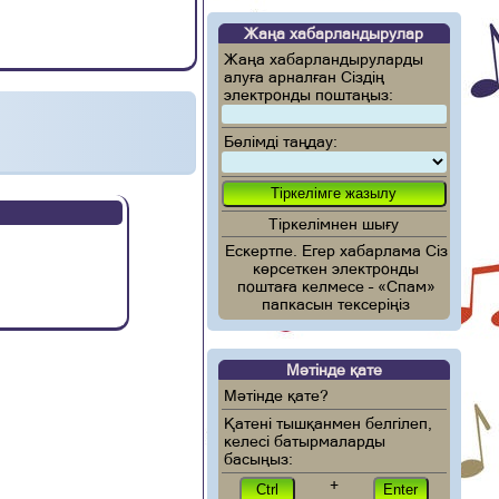
Жаңа хабарландырулар
Жаңа хабарландыруларды
алуға арналған Сіздің
электронды поштаңыз:
Бөлімді таңдау:
Тіркелімнен шығу
Ескертпе. Егер хабарлама Сіз
көрсеткен электронды
поштаға келмесе – «Спам»
папкасын тексеріңіз
Мәтінде қате
Мәтінде қате?
Қатені тышқанмен белгілеп,
келесі батырмаларды
басыңыз:
+