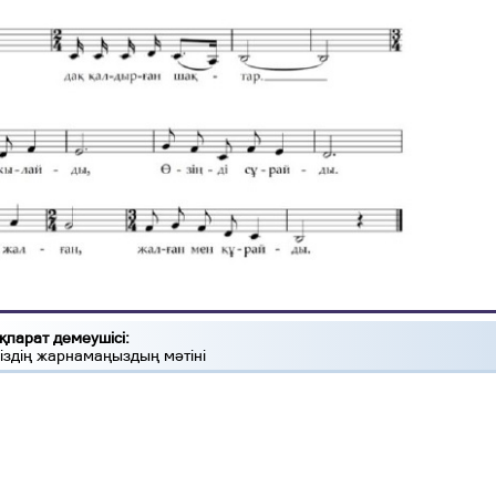
қпарат демеушісі:
іздің жарнамаңыздың мәтіні