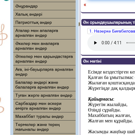
«
Әнұрандар
Халық әндері
Патриоттық әндер
Ән орындаушыларының ті
Аталар мен апаларға
1. Назерке Биғабилов
арналған әндер
Әкелер мен аналарға
арналған әндер
Әпкелер мен қарындастарға
арналған әндер
Ән мәтіні
Аға, іні-бауырларға арналған
Есімде кездестірген к
әндер
Қалған ба ұмытылмас 
Балалар әндері және
Жылаған қоштасқанда
балаларға арналған әндер
Жүрегіңде дақ қалдыр
Туған жерге арналған әндер
Қайырмасы
:
Сарбаздар мен әскери
Жүрегім жылайды,
өмірге арналған әндер
Өзіңді сұрайды.
Махаббатың жалған,
Махаббат туралы әндер
Жалған мен құрайды.
Термелер және терең
мағыналы әндер
Жасымды жаңбыр шай