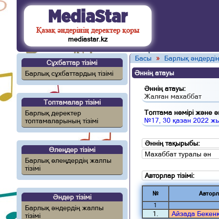
MediaStar
Қазақ әндерінің деректер қоры
mediastar.kz
Басы
»
Барлық әндердің
Сұхбаттар тізімі
Әннің атауы
Барлық сұхбаттардың тізімі
Әннің атауы:
Жалған махаббат
Топтамалар тізімі
Топтама нөмірі және ән
Барлық деректер
№17, 30 қазан 2022 ж
топтамаларының тізімі
Әннің тақырыбы:
Өлеңдер тізімі
Махаббат туралы ән
Барлық өлеңдердің жалпы
тізімі
Авторлар тізімі:
№
Авторл
Әндер тізімі
1
Барлық әндердің жалпы
1.
Айзада Бекен
тізімі