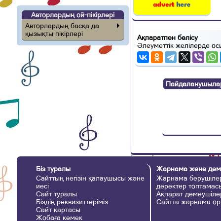
Авторлардың ой-пікірлері
Авторлардың басқа да
қызықты пікірлері
Ақпаратпен бөлісу
Әлеуметтік желілерде ос
Пайдаланушылар п
Біз туралы
Жарнама және дем
Сайттың негізін қалаушысы және
Жарнама берушілер
иесі
деректер топтамас
Сайт туралы
Ақпарат демеушіле
Біздің реквизиттеріміз
Сайтта жарнама ор
Сайт картасы
Жобаға көмек