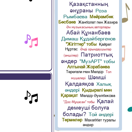
Қазақстанның
әнұраны
Роза
Рымбаева
Мейрамбек
Бесбаев
Жанболат пен Жазира
Ән музыкасының авторлары
Абай Құнанбаев
Димаш Құдайбергенов
"Жігіттер" тобы
Қайрат
Нұртас
Әнді орындаушылар
Патриоттық
(әншілер)
әндер
"МузАРТ" тобы
Алтынай Жорабаева
Төреғали мен Мөлдір
Топ
Шәмші
мүшелері
Қалдаяқов
Халық
әндері
Қыдырәлі мен
Қарақат
Мөлдір Әуелбекова
Қалай
"Дос-Мұқасан" тобы
демеуші болуға
болады?
Той әндері
Термелер
Махаббат туралы
әндер