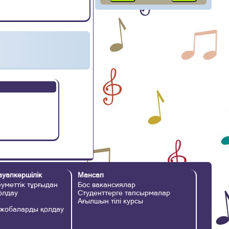
ауапкершілік
Мансап
уметтік тұрғыдан
Бос вакансиялар
қолдау
Студенттерге тапсырмалар
Ағылшын тілі курсы
 жобаларды қолдау