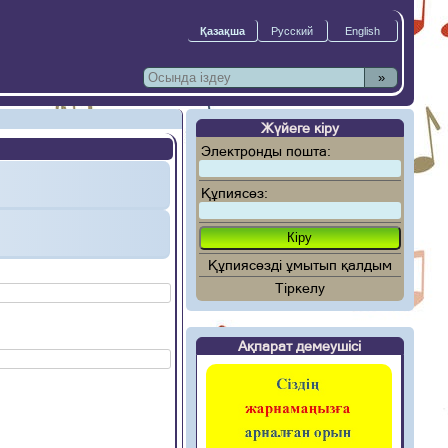
»
Жүйеге кіру
Электронды пошта:
Құпиясөз:
Құпиясөзді ұмытып қалдым
Тіркелу
Ақпарат демеушісі