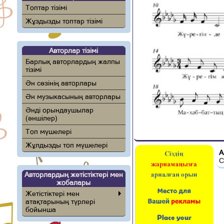
Топтар тізімі
Жұздызды топтар тізімі
Авторлар тізімі
Барлық авторлардың жалпы
тізімі
Ән сөзінің авторлары
Ән музыкасының авторлары
Әнді орындаушылар
(әншілер)
Топ мүшелері
Жұлдызды топ мүшелері
А
С
Авторлардың жетістіктері мен
жобалары
Жетістіктері мен
атақтарының түрлері
бойынша