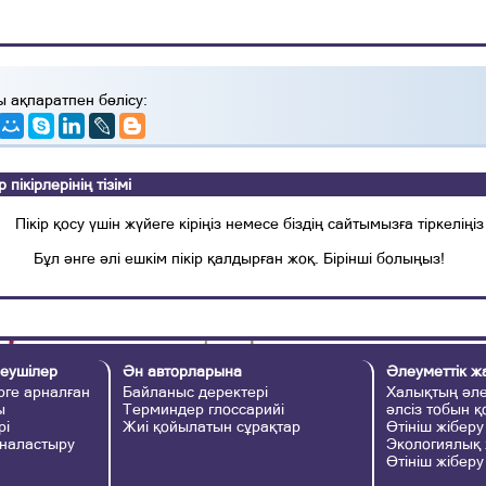
ы ақпаратпен бөлісу:
ікірлерінің тізімі
Пікір қосу үшін жүйеге кіріңіз немесе біздің сайтымызға тіркеліңіз
Бұл әнге әлі ешкім пікір қалдырған жоқ. Бірінші болыңыз!
еушілер
Ән авторларына
Әлеуметтік ж
ге арналған
Байланыс деректері
Халықтың әле
ы
Терминдер глоссарийі
әлсіз тобын 
рі
Жиі қойылатын сұрақтар
Өтініш жіберу
наластыру
Экологиялық
Өтініш жіберу