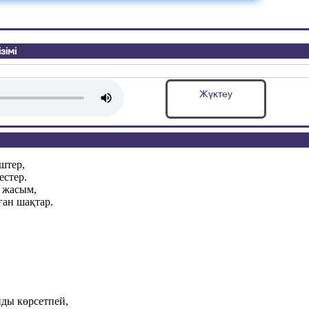
зімі
а
Жүктеу
ештер,
естер.
 жасым,
ған шақтар.
ды көрсетпей,