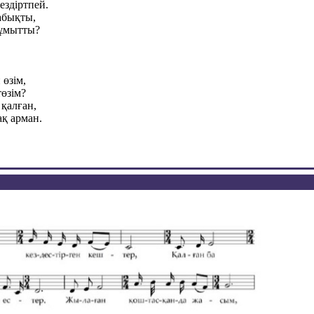
здіртпей.
абықты,
 ұмытты?
өзім,
төзім?
 қалған,
ақ арман.