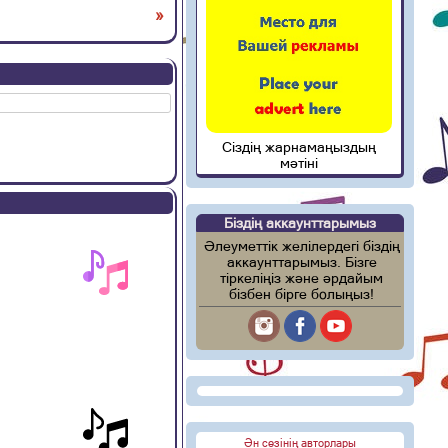
»
Сіздің жарнамаңыздың
мәтіні
Біздің аккаунттарымыз
Әлеуметтік желілердегі біздің
аккаунттарымыз. Бізге
тіркеліңіз және әрдайым
бізбен бірге болыңыз!
Ән сөзінің авторлары