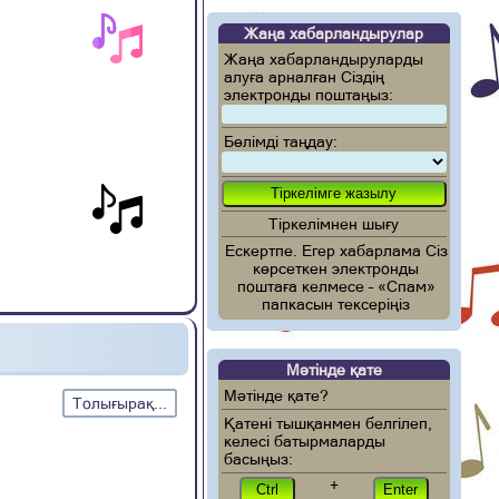
Жаңа хабарландырулар
Жаңа хабарландыруларды
алуға арналған Сіздің
электронды поштаңыз:
Бөлімді таңдау:
Тіркелімнен шығу
Ескертпе. Егер хабарлама Сіз
көрсеткен электронды
поштаға келмесе – «Спам»
папкасын тексеріңіз
Мәтінде қате
Мәтінде қате?
Толығырақ...
Қатені тышқанмен белгілеп,
келесі батырмаларды
басыңыз:
+