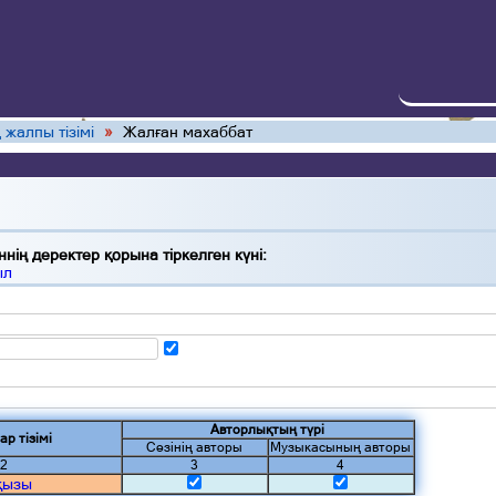
 жалпы тізімі
»
Жалған махаббат
нің деректер қорына тіркелген күні:
ыл
Авторлықтың түрі
ар тізімі
Сөзінің авторы
Музыкасының авторы
2
3
4
қызы