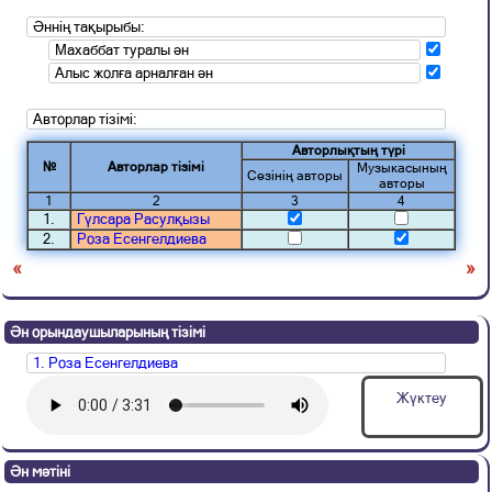
Әннің тақырыбы:
Махаббат туралы ән
Алыс жолға арналған ән
Авторлар тізімі:
Авторлықтың түрі
№
Авторлар тізімі
Музыкасының
Сөзінің авторы
авторы
1
2
3
4
1.
Гүлсара Расулқызы
2.
Роза Есенгелдиева
«
»
Ән орындаушыларының тізімі
1. Роза Есенгелдиева
Жүктеу
Ән мәтіні