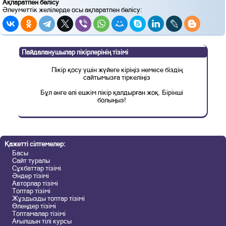
Ақпаратпен бөлісу
Әлеуметтік желілерде осы ақпаратпен бөлісу:
Пайдаланушылар пікірлерінің тізімі
Пікір қосу үшін жүйеге кіріңіз немесе біздің
сайтымызға тіркеліңіз
Бұл әнге әлі ешкім пікір қалдырған жоқ. Бірінші
болыңыз!
Қажетті сілтемелер:
Басы
Сайт туралы
Сұхбаттар тізімі
Әндер тізімі
Авторлар тізімі
Топтар тізімі
Жұздызды топтар тізімі
Өлеңдер тізімі
Топтамалар тізімі
Ағылшын тілі курсы