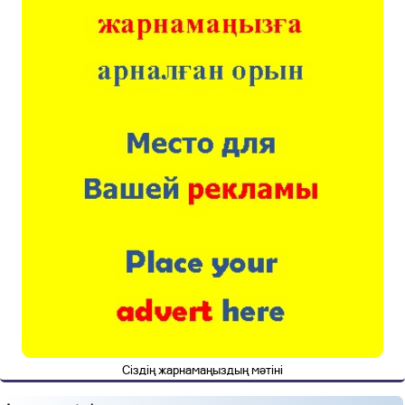
Сіздің жарнамаңыздың мәтіні