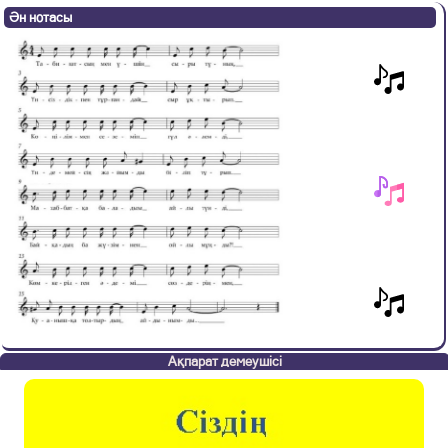
Ән нотасы
Ақпарат демеушісі