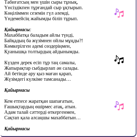
Табиғатсың мен үшін сыры тұнық,
Үнсіздікпен тұрғандай сыр ұқтырып.
Көңіліммен сеземін гүл әлемді,
Үндемейсің жайымды біліп тұрып.
Қайырмасы
:
Махаббатқа баладым айлы түнді,
Байқадың ба жүзімнен ойлы мұңды?!
Көмкерілген әдемі сөздеріңмен,
Қуанышқа толтырдың айдынымды.
Күзден дерек есіп тұр таң самалы,
Жапырақтар сыбдырлап ән салады
.
Ай бетінде ару қыз маған қарап,
Жүзімдегі күлкіме тамсанады…
Қайырмасы
Кем етпесе жаратқан шапағатын
,
Ғашықтардың өшірмес атақ, атын.
Адам талай сәттерді өткергенмен,
Сақтап қала алсаңшы махаббатын…
Қайырмасы