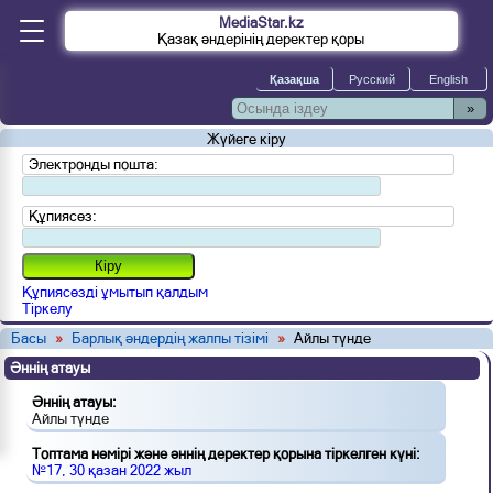
MediaStar.kz
Қазақ әндерінің деректер қоры
»
Жүйеге кіру
Электронды пошта:
Құпиясөз:
Құпиясөзді ұмытып қалдым
Тіркелу
Басы
»
Барлық әндердің жалпы тізімі
»
Айлы түнде
Әннің атауы
Әннің атауы:
Айлы түнде
Топтама нөмірі және әннің деректер қорына тіркелген күні:
№17, 30 қазан 2022 жыл