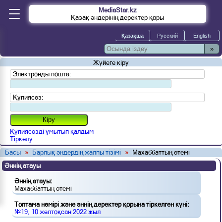
MediaStar.kz
Қазақ әндерінің деректер қоры
»
Жүйеге кіру
Электронды пошта:
Құпиясөз:
Құпиясөзді ұмытып қалдым
Тіркелу
Басы
»
Барлық әндердің жалпы тізімі
»
Махаббаттың өтемі
Әннің атауы
Әннің атауы:
Махаббаттың өтемі
Топтама нөмірі және әннің деректер қорына тіркелген күні:
№19, 10 желтоқсан 2022 жыл