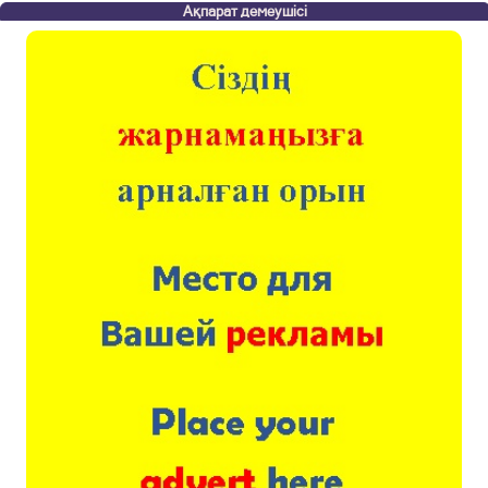
Ақпарат демеушісі