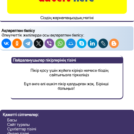
Сіздің жарнамаңыздың мәтіні
Ақпаратпен бөлісу
Әлеуметтік желілерде осы ақпаратпен бөлісу:
Пайдаланушылар пікірлерінің тізімі
Пікір қосу үшін жүйеге кіріңіз немесе біздің
сайтымызға тіркеліңіз
Бұл әнге әлі ешкім пікір қалдырған жоқ. Бірінші
болыңыз!
Қажетті сілтемелер:
Басы
Сайт туралы
Сұхбаттар тізімі
Әндер тізімі