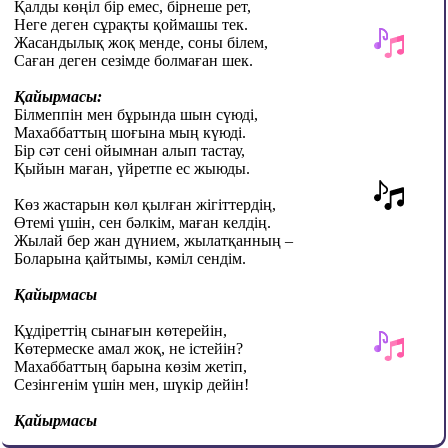
Қалды көңіл бір емес, бірнеше рет,
Неге деген сұрақты қоймашы тек.
Жасандылық жоқ менде, соны білем,
Саған деген сезімде болмаған шек.
Қайырмасы:
Білмеппін мен бұрында шын сүюді,
Махаббаттың шоғына мың күюді.
Бір сәт сені ойымнан алып тастау,
Қыйын маған, үйретпе ес жыюды.
Көз жастарын көл қылған жігіттердің,
Өтемі үшін, сен бәлкім, маған келдің.
Жылай бер жан дүнием, жылатқанның –
Боларына қайтымы, кәміл сендім.
Қайырмасы
Құдіреттің сынағын көтерейін,
Көтермеске амал жоқ, не істейін?
Махаббаттың барына көзім жетіп,
Сезінгенім үшін мен, шүкір дейін!
Қайырмасы