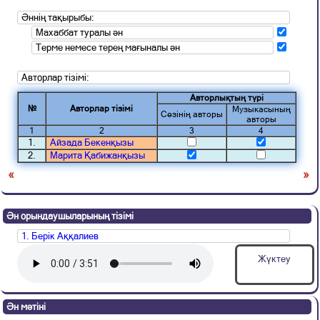
Әннің тақырыбы:
Махаббат туралы ән
Терме немесе терең мағыналы ән
Авторлар тізімі:
Авторлықтың түрі
№
Авторлар тізімі
Музыкасының
Сөзінің авторы
авторы
1
2
3
4
1.
Айзада Бекенқызы
2.
Марита Қабижанқызы
«
»
Ән орындаушыларының тізімі
1. Берік Аққалиев
Жүктеу
Ән мәтіні