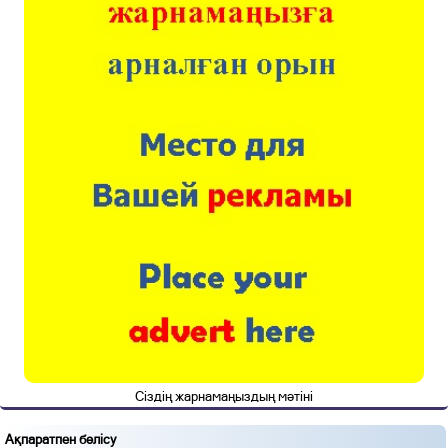
Сіздің жарнамаңыздың мәтіні
Ақпаратпен бөлісу