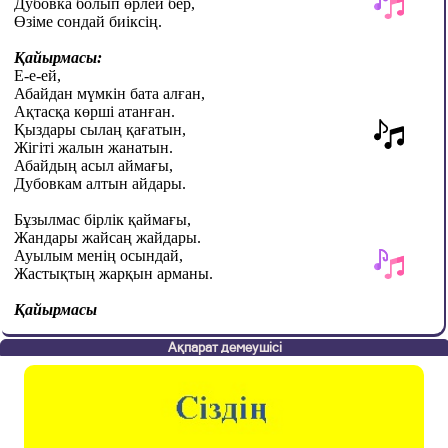
Дубовка болып өрлей бер,
Өзіме сондай биіксің.
Қайырмасы:
Е-е-ей,
Абайдан мүмкін бата алған,
Ақтасқа көрші атанған.
Қыздары сылаң қағатын,
Жігіті жалын жанатын.
Абайдың асыл аймағы,
Дубовкам алтын айдары.
Бұзылмас бірлік қаймағы,
Жандары жайсаң жайдары.
Ауылым менің осындай,
Жастықтың жарқын арманы.
Қайырмасы
Ақпарат демеушісі