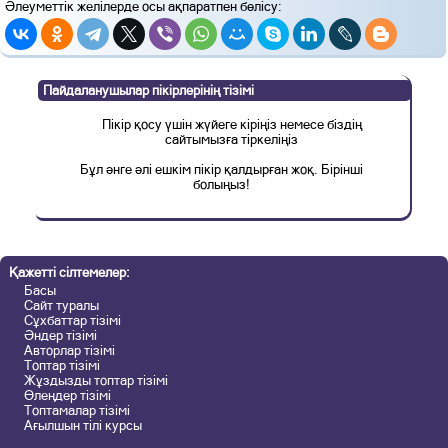
Әлеуметтік желілерде осы ақпаратпен бөлісу:
Пайдаланушылар пікірлерінің тізімі
Пікір қосу үшін жүйеге кіріңіз немесе біздің
сайтымызға тіркеліңіз
Бұл әнге әлі ешкім пікір қалдырған жоқ. Бірінші
болыңыз!
Қажетті сілтемелер:
Басы
Сайт туралы
Сұхбаттар тізімі
Әндер тізімі
Авторлар тізімі
Топтар тізімі
Жұздызды топтар тізімі
Өлеңдер тізімі
Топтамалар тізімі
Ағылшын тілі курсы