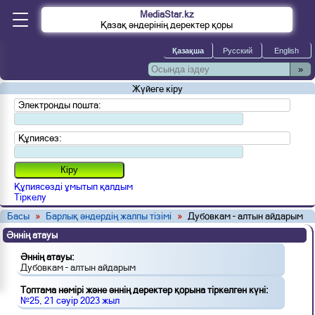
MediaStar.kz
Қазақ әндерінің деректер қоры
»
Жүйеге кіру
Электронды пошта:
Құпиясөз:
Құпиясөзді ұмытып қалдым
Тіркелу
Басы
»
Барлық әндердің жалпы тізімі
»
Дубовкам – алтын айдарым
Әннің атауы
Әннің атауы:
Дубовкам – алтын айдарым
Топтама нөмірі және әннің деректер қорына тіркелген күні:
№25, 21 сәуір 2023 жыл