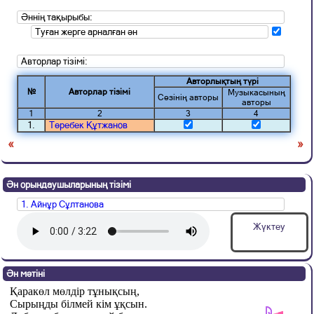
Әннің тақырыбы:
Туған жерге арналған ән
Авторлар тізімі:
Авторлықтың түрі
№
Авторлар тізімі
Музыкасының
Сөзінің авторы
авторы
1
2
3
4
1.
Төребек Құтжанов
«
»
Ән орындаушыларының тізімі
1. Айнұр Сұлтанова
Жүктеу
Ән мәтіні
Қаракөл мөлдір тұнықсың,
Сырыңды білмей кім ұқсын.