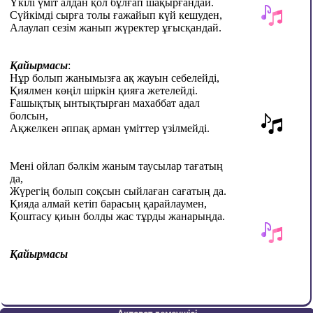
Үкілі үміт алдан қол бұлғап шақырғандай.
Сүйкімді сырға толы ғажайып күй кешуден,
Алаулап сезім жанып жүректер ұғысқандай.
Қайырмасы
:
Нұр болып жанымызға ақ жауын себелейді,
Қиялмен көңіл шіркін қияға жетелейді.
Ғашықтық ынтықтырған махаббат адал
болсын,
Ақжелкен әппақ арман үміттер үзілмейді.
Мені ойлап бәлкім жаным таусылар тағатың
да,
Жүрегің болып соқсын сыйлаған сағатың да.
Қияда алмай кетіп барасың қарайлаумен,
Қоштасу қиын болды жас тұрды жанарыңда.
Қайырмасы