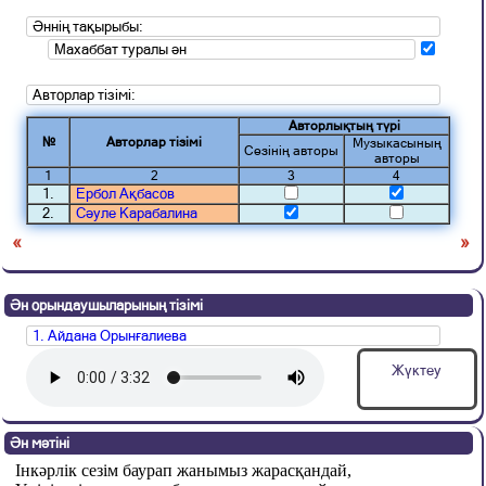
Әннің тақырыбы:
Махаббат туралы ән
Авторлар тізімі:
Авторлықтың түрі
№
Авторлар тізімі
Музыкасының
Сөзінің авторы
авторы
1
2
3
4
1.
Ербол Ақбасов
2.
Сәуле Карабалина
«
»
Ән орындаушыларының тізімі
1. Айдана Орынғалиева
Жүктеу
Ән мәтіні
Інкәрлік сезім баурап жанымыз жарасқандай,