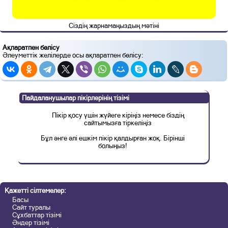
Сіздің жарнамаңыздың мәтіні
Ақпаратпен бөлісу
Әлеуметтік желілерде осы ақпаратпен бөлісу:
Пайдаланушылар пікірлерінің тізімі
Пікір қосу үшін жүйеге кіріңіз немесе біздің
сайтымызға тіркеліңіз
Бұл әнге әлі ешкім пікір қалдырған жоқ. Бірінші
болыңыз!
Қажетті сілтемелер:
Басы
Сайт туралы
Сұхбаттар тізімі
Әндер тізімі