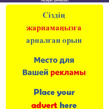
Ақпарат демеушісі