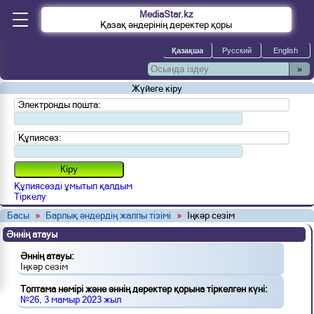
MediaStar.kz
Қазақ әндерінің деректер қоры
»
Жүйеге кіру
Электронды пошта:
Құпиясөз:
Құпиясөзді ұмытып қалдым
Тіркелу
Басы
»
Барлық әндердің жалпы тізімі
»
Іңкәр сезім
Әннің атауы
Әннің атауы:
Іңкәр сезім
Топтама нөмірі және әннің деректер қорына тіркелген күні:
№26, 3 мамыр 2023 жыл