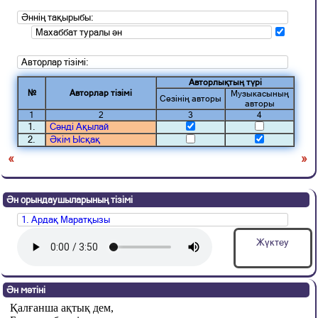
Әннің тақырыбы:
Махаббат туралы ән
Авторлар тізімі:
Авторлықтың түрі
№
Авторлар тізімі
Музыкасының
Сөзінің авторы
авторы
1
2
3
4
1.
Сәнді Ақылай
2.
Әкім Ысқақ
«
»
Ән орындаушыларының тізімі
1. Ардақ Маратқызы
Жүктеу
Ән мәтіні
Қалғанша ақтық дем,