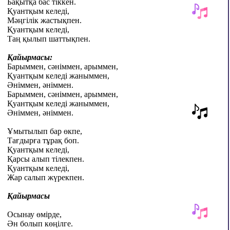
Бақытқа бас тіккен.
Қуантқым келеді,
Мәңгілік жастықпен.
Қуантқым келеді,
Таң қылып шаттықпен.
Қайырмасы:
Барыммен, сәніммен, арыммен,
Қуантқым келеді жаныммен,
Әніммен, әніммен.
Барыммен, сәніммен, арыммен,
Қуантқым келеді жаныммен,
Әніммен, әніммен.
Ұмытылып бар өкпе,
Тағдырға тұрақ боп.
Қуантқым келеді,
Қарсы алып тілекпен.
Қуантқым келеді,
Жар салып жүрекпен.
Қайырмасы
Осынау өмірде,
Ән болып көңілге.