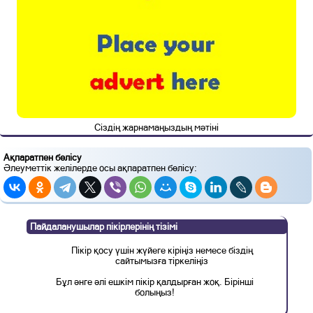
Сіздің жарнамаңыздың мәтіні
Ақпаратпен бөлісу
Әлеуметтік желілерде осы ақпаратпен бөлісу:
Пайдаланушылар пікірлерінің тізімі
Пікір қосу үшін жүйеге кіріңіз немесе біздің
сайтымызға тіркеліңіз
Бұл әнге әлі ешкім пікір қалдырған жоқ. Бірінші
болыңыз!