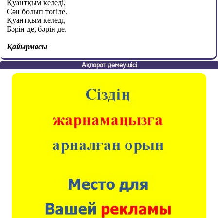
Қуантқым келеді,
Сән болып төгіле.
Қуантқым келеді,
Бәрін де, бәрін де.
Қайырмасы
Ақпарат демеушісі