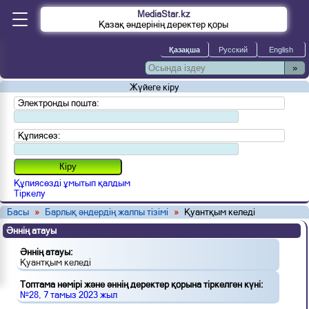
MediaStar.kz
Қазақ әндерінің деректер қоры
»
Жүйеге кіру
Электронды пошта:
Құпиясөз:
Құпиясөзді ұмытып қалдым
Тіркелу
Басы
»
Барлық әндердің жалпы тізімі
»
Қуантқым келеді
Әннің атауы
Әннің атауы:
Қуантқым келеді
Топтама нөмірі және әннің деректер қорына тіркелген күні:
№28, 7 тамыз 2023 жыл