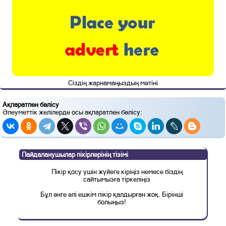
Сіздің жарнамаңыздың мәтіні
Ақпаратпен бөлісу
Әлеуметтік желілерде осы ақпаратпен бөлісу:
Пайдаланушылар пікірлерінің тізімі
Пікір қосу үшін жүйеге кіріңіз немесе біздің
сайтымызға тіркеліңіз
Бұл әнге әлі ешкім пікір қалдырған жоқ. Бірінші
болыңыз!