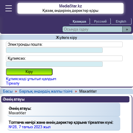
MediaStar.kz
Қазақ әндерінің деректер қоры
»
Жүйеге кіру
Электронды пошта:
Құпиясөз:
Құпиясөзді ұмытып қалдым
Тіркелу
Басы
»
Барлық әндердің жалпы тізімі
»
Махаббат
Әннің атауы
Әннің атауы:
Махаббат
Топтама нөмірі және әннің деректер қорына тіркелген күні:
№28, 7 тамыз 2023 жыл