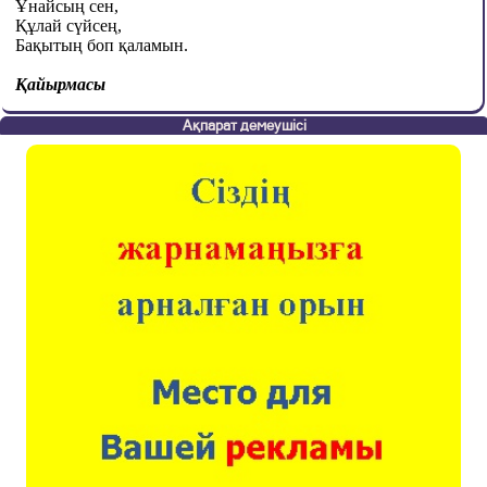
Ұнайсың сен,
Құлай сүйсең,
Бақытың боп қаламын.
Қайырмасы
Ақпарат демеушісі