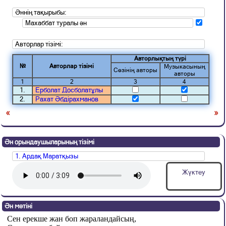
Әннің тақырыбы:
Махаббат туралы ән
Авторлар тізімі:
Авторлықтың түрі
№
Авторлар тізімі
Музыкасының
Сөзінің авторы
авторы
1
2
3
4
1.
Ерболат Досболатұлы
2.
Рахат Әбдірахманов
«
»
Ән орындаушыларының тізімі
1. Ардақ Маратқызы
Жүктеу
Ән мәтіні
Сен ерекше жан боп жараландайсың,