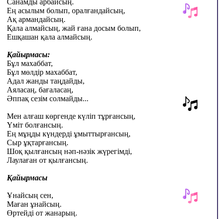
Санамды арбайсың.
Ең асылым болып, оралғандайсың,
Ақ армандайсың.
Қала алмайсың, жай ғана досым болып,
Ешқашан қала алмайсың.
Қайырмасы:
Бұл махаббат,
Бұл мөлдір махаббат,
Адал жанды таңдайды,
Аяласаң, бағаласаң,
Әппақ сезім солмайды...
Мен алғаш көргенде күліп тұрғансың,
Үміт болғансың.
Ең мұңды күндерді ұмыттырғансың,
Сыр ұқтарғансың.
Шоқ қылғансың нәп-нәзік жүрегімді,
Лаулаған от қылғансың.
Қайырмасы
Ұнайсың сен,
Маған ұнайсың.
Өртейді от жанарың.