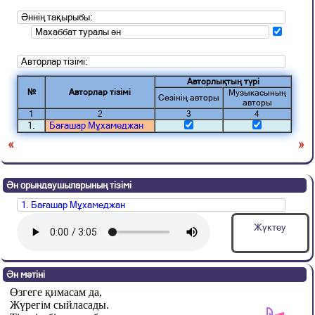
Әннің тақырыбы:
Махаббат туралы ән
Авторлар тізімі:
Авторлықтың түрі
№
Авторлар тізімі
Музыкасының
Сөзінің авторы
авторы
1
2
3
4
1.
Бағашар Мұхамеджан
«
»
Ән орындаушыларының тізімі
1. Бағашар Мұхамеджан
Жүктеу
Ән мәтіні
Өзгеге қимасам да,
Жүрегім сыйласады.