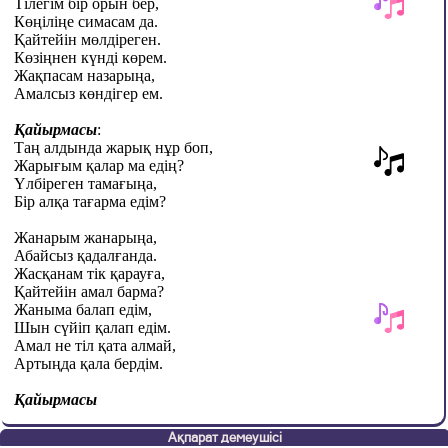
Тілегім бір орын бер,
Көңіліңе симасам да.
Қайтейін мөлдіреген.
Көзіңнен күнді көрем.
Жақпасам назары
ң
а,
Амалсыз көндіг
ер
ем.
Қайырмасы
:
Таң алдында
ж
арық н
ұ
р боп,
Жарығым қалар ма едің?
Үлбіреген тамағы
ң
а
,
Бір алқа тағарма едім?
Жанарым жанарыңа,
Абайсыз қадалғанда.
Жасқанам тік қарауға,
Қайтейін амал барм
а?
Жаныма балап едім
,
Шын сүйіп қалап едім
.
Амал не тіл қата алмай
,
Арты
ң
да қала бердім.
Қайырмасы
Ақпарат демеушісі