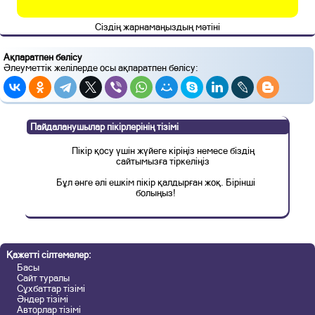
Сіздің жарнамаңыздың мәтіні
Ақпаратпен бөлісу
Әлеуметтік желілерде осы ақпаратпен бөлісу:
Пайдаланушылар пікірлерінің тізімі
Пікір қосу үшін жүйеге кіріңіз немесе біздің
сайтымызға тіркеліңіз
Бұл әнге әлі ешкім пікір қалдырған жоқ. Бірінші
болыңыз!
Қажетті сілтемелер:
Басы
Сайт туралы
Сұхбаттар тізімі
Әндер тізімі
Авторлар тізімі