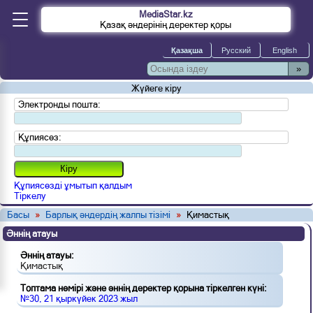
MediaStar.kz
Қазақ әндерінің деректер қоры
»
Жүйеге кіру
Электронды пошта:
Құпиясөз:
Құпиясөзді ұмытып қалдым
Тіркелу
Басы
»
Барлық әндердің жалпы тізімі
»
Қимастық
Әннің атауы
Әннің атауы:
Қимастық
Топтама нөмірі және әннің деректер қорына тіркелген күні:
№30, 21 қыркүйек 2023 жыл