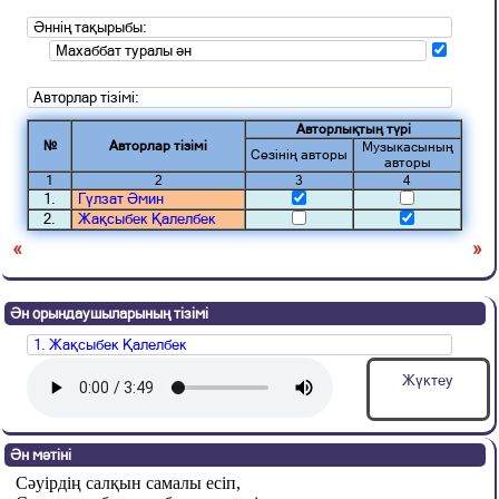
Әннің тақырыбы:
Махаббат туралы ән
Авторлар тізімі:
Авторлықтың түрі
№
Авторлар тізімі
Музыкасының
Сөзінің авторы
авторы
1
2
3
4
1.
Гүлзат Әмин
2.
Жақсыбек Қалелбек
«
»
Ән орындаушыларының тізімі
1. Жақсыбек Қалелбек
Жүктеу
Ән мәтіні
Сәуірдің салқын самалы есіп,