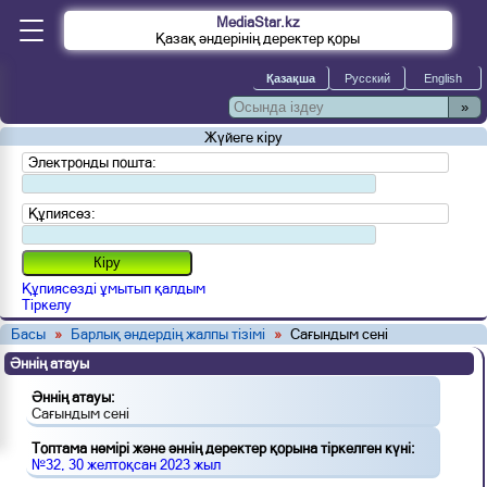
MediaStar.kz
Қазақ әндерінің деректер қоры
»
Жүйеге кіру
Электронды пошта:
Құпиясөз:
Құпиясөзді ұмытып қалдым
Тіркелу
Басы
»
Барлық әндердің жалпы тізімі
»
Сағындым сені
Әннің атауы
Әннің атауы:
Сағындым сені
Топтама нөмірі және әннің деректер қорына тіркелген күні:
№32, 30 желтоқсан 2023 жыл