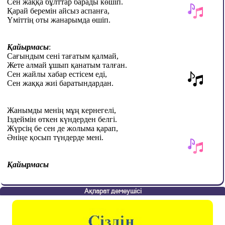
Сен жаққа бұлттар барады көшіп.
Қарай беремін айсыз аспанға,
Үміттің оты жанарымда өшіп.
Қайырмасы
:
Сағындым сені тағатым қалмай,
Жете алмай ұшып қанатым талған.
Сен жайлы
х
абар естісем еді,
Сен жаққа ж
иі
баратындардан.
Жанымды менің м
ұң кернегелі,
Іздеймін
өткен күндерден белгі.
Жүрсің бе сен де жолыма қарап,
Әні
ң
е қосып түндерде мені.
Қайырмасы
Ақпарат демеушісі