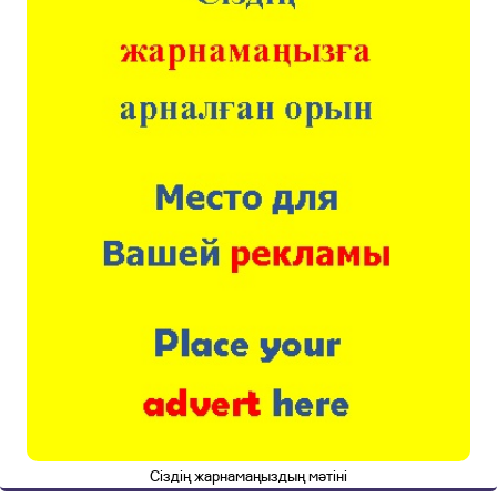
Сіздің жарнамаңыздың мәтіні