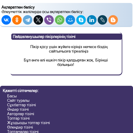
Ақпаратпен бөлісу
Әлеуметтік желілерде осы ақпаратпен бөлісу:
Пайдаланушылар пікірлерінің тізімі
Пікір қосу үшін жүйеге кіріңіз немесе біздің
сайтымызға тіркеліңіз
Бұл әнге әлі ешкім пікір қалдырған жоқ. Бірінші
болыңыз!
Қажетті сілтемелер:
Басы
Сайт туралы
Сұхбаттар тізімі
Әндер тізімі
Авторлар тізімі
Топтар тізімі
Жұздызды топтар тізімі
Өлеңдер тізімі
Топтамалар тізімі