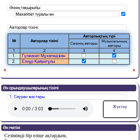
Әннің тақырыбы:
Махаббат туралы ән
Авторлар тізімі:
Авторлықтың түрі
№
Авторлар тізімі
Музыкасының
Сөзінің авторы
авторы
1
2
3
4
1.
Гүлжанат Мұхамеджан
2.
Елнұр Қайратұлы
«
»
Ән орындаушыларының тізімі
1. Сауран жастары
Жүктеу
Ән мәтіні
Сезімімді бір өзіңе ақтардым,