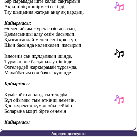
Бар сырымды іште қалай сақтармын.
Ақ көңілің көшірмесі секілді,
Тау шыңында жатқан анау ақ қардың.
Қайырмасы:
Әнмен айтам жүрек сөзін асығып,
Қалмасыншы алау сезім басылып.
Қызғанғандай менен сені қою түн,
Шың басында көлеңкелеп, жасырып.
Іздесеңіз сан жұлдыздың ішінде,
Тұрмын әне басқашалау пішінде.
Өзгелердей жарқырамай тұрсамда,
Махаббатым сол баяғы күшінде.
Қайырмасы
Күміс айға аспандағы теңедім,
Бұл ойымды тым өткінші демегін.
Қос жүректің күмән ойы сейіліп,
Боларына мәңгі бірге сенемін.
Қайырмасы
Ақпарат демеушісі