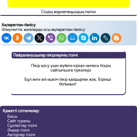
Сіздің жарнамаңыздың мәтіні
Ақпаратпен бөлісу
Әлеуметтік желілерде осы ақпаратпен бөлісу:
Пайдаланушылар пікірлерінің тізімі
Пікір қосу үшін жүйеге кіріңіз немесе біздің
сайтымызға тіркеліңіз
Бұл әнге әлі ешкім пікір қалдырған жоқ. Бірінші
болыңыз!
Қажетті сілтемелер:
Басы
Сайт туралы
Сұхбаттар тізімі
Әндер тізімі
Авторлар тізімі