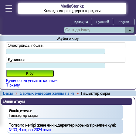
MediaStar.kz
Қазақ әндерінің деректер қоры
»
Жүйеге кіру
Электронды пошта:
Құпиясөз:
Құпиясөзді ұмытып қалдым
Тіркелу
Басы
»
Барлық әндердің жалпы тізімі
»
Ғашықтар сыры
Әннің атауы
Әннің атауы:
Ғашықтар сыры
Топтама нөмірі және әннің деректер қорына тіркелген күні:
№33, 4 ақпан 2024 жыл