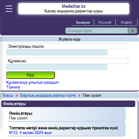
MediaStar.kz
Қазақ әндерінің деректер қоры
»
Жүйеге кіру
Электронды пошта:
Құпиясөз:
Құпиясөзді ұмытып қалдым
Тіркелу
Басы
»
Барлық әндердің жалпы тізімі
»
Пәк сезім
Әннің атауы
Әннің атауы:
Пәк сезім
Топтама нөмірі және әннің деректер қорына тіркелген күні:
№33, 4 ақпан 2024 жыл