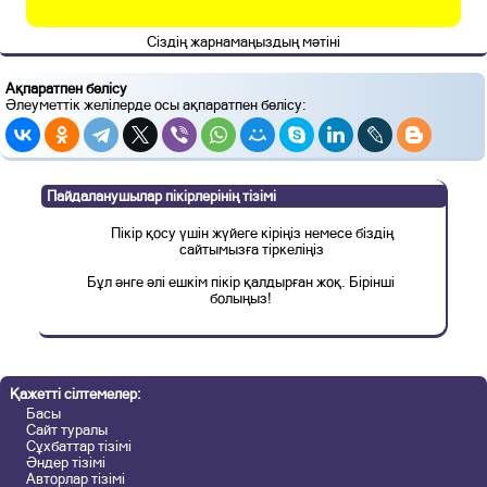
Сіздің жарнамаңыздың мәтіні
Ақпаратпен бөлісу
Әлеуметтік желілерде осы ақпаратпен бөлісу:
Пайдаланушылар пікірлерінің тізімі
Пікір қосу үшін жүйеге кіріңіз немесе біздің
сайтымызға тіркеліңіз
Бұл әнге әлі ешкім пікір қалдырған жоқ. Бірінші
болыңыз!
Қажетті сілтемелер:
Басы
Сайт туралы
Сұхбаттар тізімі
Әндер тізімі
Авторлар тізімі