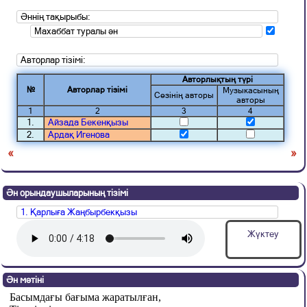
Әннің тақырыбы:
Махаббат туралы ән
Авторлар тізімі:
Авторлықтың түрі
№
Авторлар тізімі
Музыкасының
Сөзінің авторы
авторы
1
2
3
4
1.
Айзада Бекенқызы
2.
Ардақ Игенова
«
»
Ән орындаушыларының тізімі
1. Қарлыға Жаңбырбекқызы
Жүктеу
Ән мәтіні
Басымдағы бағыма жаратылған,