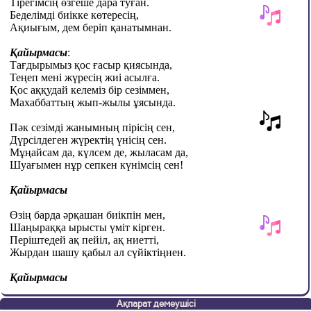
Тірегімсің өзгеше дара туған.
Беделімді биікке көтересің,
Ақиығым, дем беріп қанатымнан.
Қайырмасы
:
Тағдырымыз қос ғасыр қиясында,
Теңеп мені жүресің жиі асылға.
Қос аққудай келеміз бір сезіммен,
Махаббаттың жып-жылы ұясында.
Пәк сезімді жанымның пірісің сен,
Дүрсілдеген жүректің үнісің сен.
Мұңайсам да, күлсем де, жыласам да,
Шуағымен нұр сепкен күнімсің сен!
Қайырмасы
Өзің барда әрқашан биікпін мен,
Шаңыраққа ырысты үміт кірген.
Періштедей ақ пейіл, ақ ниетті,
Жырдан шашу қабыл ал сүйіктіңнен.
Қайырмасы
Ақпарат демеушісі